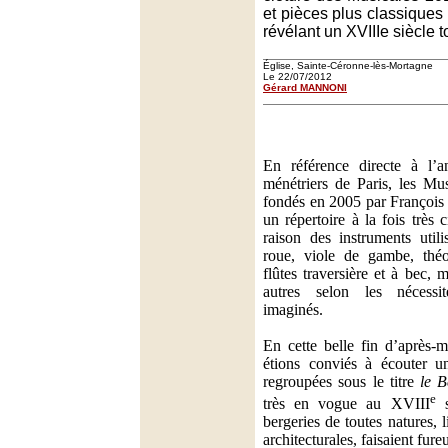
et pièces plus classiques
révélant un XVIIIe siècle 
Église, Sainte-Céronne-lès-Mortagne
Le 22/07/2012
Gérard MANNONI
En référence directe à l’a
ménétriers de Paris, les Mus
fondés en 2005 par François 
un répertoire à la fois très 
raison des instruments utili
roue, viole de gambe, théor
flûtes traversière et à bec, 
autres selon les nécess
imaginés.
En cette belle fin d’après-
étions conviés à écouter u
regroupées sous le titre
le B
e
très en vogue au XVIII
s
bergeries de toutes natures, l
architecturales, faisaient fureu