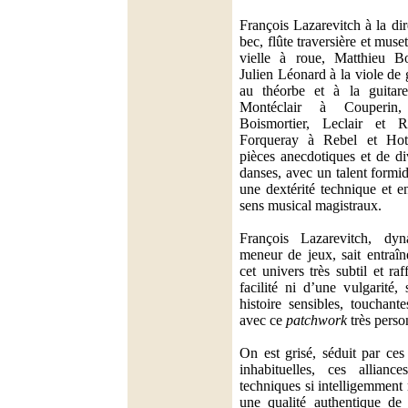
François Lazarevitch à la dir
bec, flûte traversière et mus
vielle à roue, Matthieu Bo
Julien Léonard à la viole d
au théorbe et à la guita
Montéclair à Couperin
Boismortier, Leclair et 
Forqueray à Rebel et Hottet
pièces anecdotiques et de di
danses, avec un talent formi
une dextérité technique et e
sens musical magistraux.
François Lazarevitch, dy
meneur de jeux, sait entraî
cet univers très subtil et ra
facilité ni d’une vulgarité,
histoire sensibles, touchante
avec ce
patchwork
très perso
On est grisé, séduit par ces
inhabituelles, ces allian
techniques si intelligemment
une qualité authentique de 