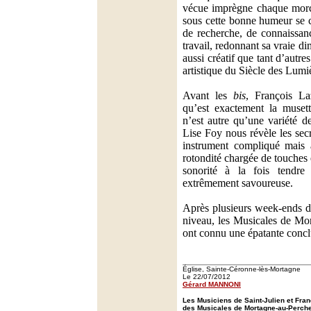
vécue imprègne chaque morce
sous cette bonne humeur se c
de recherche, de connaissan
travail, redonnant sa vraie d
aussi créatif que tant d’autr
artistique du Siècle des Lumi
Avant les
bis
, François La
qu’est exactement la musett
n’est autre qu’une variété 
Lise Foy nous révèle les secr
instrument compliqué mais a
rotondité chargée de touches 
sonorité à la fois tendre
extrêmement savoureuse.
Après plusieurs week-ends de
niveau, les Musicales de Mo
ont connu une épatante concl
Église, Sainte-Céronne-lès-Mortagne
Le 22/07/2012
Gérard MANNONI
Les Musiciens de Saint-Julien et Fran
des Musicales de Mortagne-au-Perch