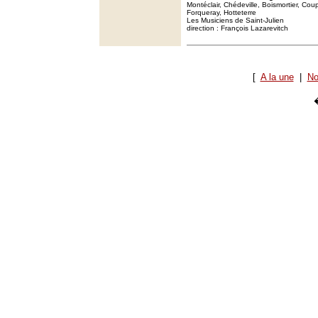
Montéclair, Chédeville, Boismortier, Coup
Forqueray, Hotteterre
Les Musiciens de Saint-Julien
direction : François Lazarevitch
[
A la une
|
No