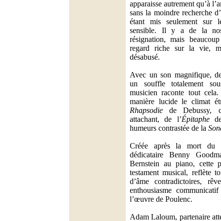
apparaisse autrement qu’à l’an
sans la moindre recherche d’e
étant mis seulement sur l
sensible. Il y a de la nos
résignation, mais beaucoup 
regard riche sur la vie, 
désabusé.
Avec un son magnifique, des 
un souffle totalement sou
musicien raconte tout cela
manière lucide le climat é
Rhapsodie
de Debussy, cel
attachant, de l’
Épitaphe
de
humeurs contrastée de la
Son
Créée après la mort du 
dédicataire Benny Goodm
Bernstein au piano, cette p
testament musical, reflète 
d’âme contradictoires, rêve
enthousiasme communicatif
l’œuvre de Poulenc.
Adam Laloum, partenaire atten