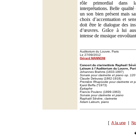
rôle primordial dans l
interprétations. Belle qualit
un son bien présent mais san
choix d’accentuation et sen
doit être le dialogue des in
d’œuvres. Grâce à lui aus
intense de musique envoûtant
Auditorium du Louvre, Paris
Le 27/09/2012
Gérard MANNONI
Concert du clarinettiste Raphaël Sévè
Laloum à l’Auditorium du Louvre, Pari
Johannes Brahms (1833-1897)
Sonate pour clarinette et piano op. 120
Claude Debussy (1862-1918)
Première Rhapsodie pour clarinette et 
Karol Beffa (*1973)
Épitaphe
Francis Poulenc (1899-1963)
Sonate pour clarinette et piano
Raphaël Sévère, clarinette
Adam Laloum, piano
[
A la une
|
No