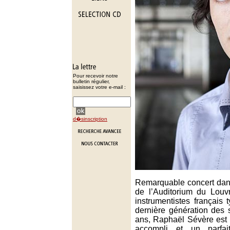
Pour recevoir notre
bulletin régulier,
saisissez votre e-mail :
d�sinscription
Remarquable concert dans
de l’Auditorium du Louv
instrumentistes français 
dernière génération des 
ans, Raphaël Sévère est à
accompli et un parfa