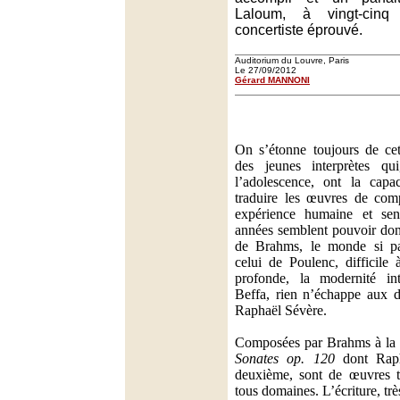
Laloum, à vingt-cinq
concertiste éprouvé.
Auditorium du Louvre, Paris
Le 27/09/2012
Gérard MANNONI
On s’étonne toujours de cett
des jeunes interprètes qu
l’adolescence, ont la capac
traduire les œuvres de comp
expérience humaine et sens
années semblent pouvoir don
de Brahms, le monde si par
celui de Poulenc, difficile 
profonde, la modernité int
Beffa, rien n’échappe aux d
Raphaël Sévère.
Composées par Brahms à la f
Sonates op. 120
dont Raph
deuxième, sont de œuvres t
tous domaines. L’écriture, tr