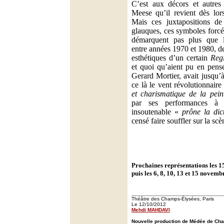
C’est aux décors et autres
Meese qu’il revient dès lor
Mais ces juxtapositions de
glauques, ces symboles forcé
démarquent pas plus que 
entre années 1970 et 1980, de
esthétiques d’un certain
Regi
et quoi qu’aient pu en pens
Gerard Mortier, avait jusqu’
ce là le vent révolutionnair
et charismatique de la pein
par ses performances à l
insoutenable «
prône la dict
censé faire souffler sur la scè
Prochaines représentations les 15
puis les 6, 8, 10, 13 et 15 novemb
Théâtre des Champs-Élysées, Paris
Le 12/10/2012
Mehdi MAHDAVI
Nouvelle production de Médée de Cha