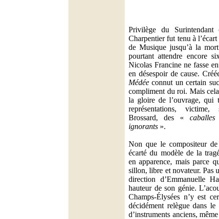
Privilège du Surintendant 
Charpentier fut tenu à l’éca
de Musique jusqu’à la mort d
pourtant attendre encore s
Nicolas Francine ne fasse en
en désespoir de cause. Créé
Médée
connut un certain suc
compliment du roi. Mais cela 
la gloire de l’ouvrage, qui
représentations, victime
Brossard, des «
caballe
ignorants
».
Non que le compositeur de 
écarté du modèle de la trag
en apparence, mais parce qu
sillon, libre et novateur. Pas 
direction d’Emmanuelle H
hauteur de son génie. L’aco
Champs-Élysées n’y est cert
décidément relègue dans le 
d’instruments anciens, même