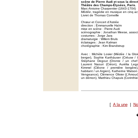
scène de Pierre Audi et sous la dire
Théâtre des Champs-Élysées, Paris.
Marc-Antoine Charpentier (1643-1704)
Médée
, tragédie en musique en cinq ac
Livret de Thomas Corneille
Chœur et Concert d’Astrée
direction : Emmanuelle Haïm
mise en scène : Pierre Audi
scénographie : Jonathan Meese, associ
costumes : Jorge Jara
dramaturgie : Willem Bruls
éclairages : Jean Kalman
chorégraphie : Kim Brandstrup
Avec : Michèle Losier (Médée / la Gloi
berger), Sophie Karthäuser (Créuse / l
Stéphane Degout (Oronte / un chef 
Laurent Naouri (Créon), Aurélia Lega
Kimmel (Cléone / première bergère)
habitant / un Argien), Katherine Watson 
Vengeance), Clémence Olivier (L’Amour)
un démon), Matthieu Chapuis (Corinthien 
[
A la une
|
No