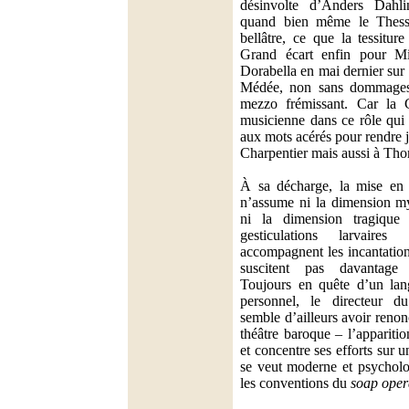
désinvolte d’Anders Dahl
quand bien même le Thessa
bellâtre, ce que la tessiture
Grand écart enfin pour Mi
Dorabella en mai dernier sur
Médée, non sans dommages
mezzo frémissant. Car la 
musicienne dans ce rôle qui
aux mots acérés pour rendre 
Charpentier mais aussi à Tho
À sa décharge, la mise en 
n’assume ni la dimension my
ni la dimension tragiqu
gesticulations larvaire
accompagnent les incantatio
suscitent pas davantage d
Toujours en quête d’un lan
personnel, le directeur 
semble d’ailleurs avoir renon
théâtre baroque – l’apparit
et concentre ses efforts sur un
se veut moderne et psycholo
les conventions du
soap oper