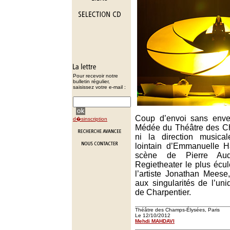
Pour recevoir notre
bulletin régulier,
saisissez votre e-mail :
Coup d’envoi sans enver
d�sinscription
Médée du Théâtre des C
ni la direction musica
lointain d’Emmanuelle H
scène de Pierre Aud
Regietheater le plus écu
l’artiste Jonathan Meese
aux singularités de l’uni
de Charpentier.
Théâtre des Champs-Élysées, Paris
Le 12/10/2012
Mehdi MAHDAVI