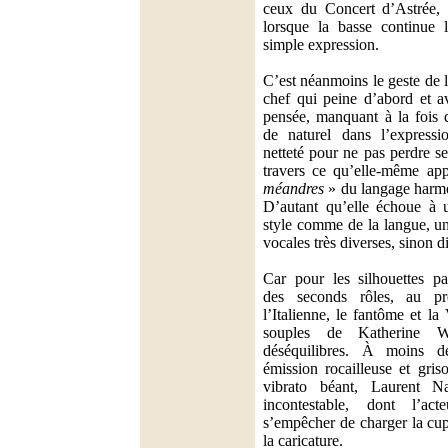
ceux du Concert d’Astrée, e
lorsque la basse continue l
simple expression.
C’est néanmoins le geste de 
chef qui peine d’abord et av
pensée, manquant à la fois de
de naturel dans l’expressi
netteté pour ne pas perdre s
travers ce qu’elle-même ap
méandres
» du langage harmo
D’autant qu’elle échoue à u
style comme de la langue, un
vocales très diverses, sinon d
Car pour les silhouettes pa
des seconds rôles, au pr
l’Italienne, le fantôme et l
souples de Katherine W
déséquilibres. À moins d
émission rocailleuse et gri
vibrato béant, Laurent N
incontestable, dont l’ac
s’empêcher de charger la cup
la caricature.