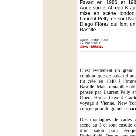
Favart en 1986 et 1988
Anderson et Alfredo Krau
mise en scène london
Laurent Pelly, ce sont Na
Diego Flórez qui font un
Bastille.
Opéra Bastille, Paris
Le 15/10/2012
Olivier BRUNEL
C’est évidement un grand 
comique que de passer d’une 
fut créé en 1840 à l’imme
Bastille. Mais, rentabilité ob
pensée par Laurent Pelly e
Opera House Covent Garde
voyagé à Vienne, New York
conçue pour de grands espace
Des montagnes de cartes 
scène au I et sont ensuite 
d’un salon pour évoqu
Berkenfield. Des posters co