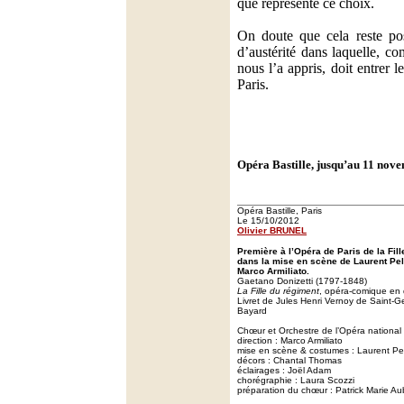
que représente ce choix.
On doute que cela reste pos
d’austérité dans laquelle, co
nous l’a appris, doit entrer 
Paris.
Opéra Bastille, jusqu’au 11 nov
Opéra Bastille, Paris
Le 15/10/2012
Olivier BRUNEL
Première à l’Opéra de Paris de la Fill
dans la mise en scène de Laurent Pell
Marco Armiliato.
Gaetano Donizetti (1797-1848)
La Fille du régiment
, opéra-comique en 
Livret de Jules Henri Vernoy de Saint-G
Bayard
Chœur et Orchestre de l’Opéra national
direction : Marco Armiliato
mise en scène & costumes : Laurent Pel
décors : Chantal Thomas
éclairages : Joël Adam
chorégraphie : Laura Scozzi
préparation du chœur : Patrick Marie Au