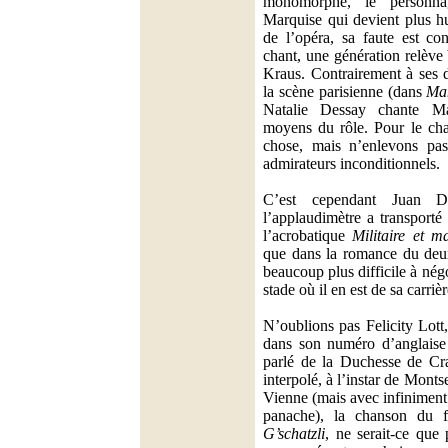
monomorphe, le personn
Marquise qui devient plus h
de l’opéra, sa faute est co
chant, une génération relève
Kraus. Contrairement à ses d
la scène parisienne (dans
Ma
Natalie Dessay chante Ma
moyens du rôle. Pour le cha
chose, mais n’enlevons pas 
admirateurs inconditionnels.
C’est cependant Juan D
l’applaudimètre a transporté
l’acrobatique
Militaire et m
que dans la romance du deux
beaucoup plus difficile à nég
stade où il en est de sa carrièr
N’oublions pas Felicity Lott
dans son numéro d’anglaise 
parlé de la Duchesse de Cra
interpolé, à l’instar de Mont
Vienne (mais avec infinimen
panache), la chanson du f
G’schatzli
, ne serait-ce que 