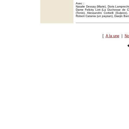
Avec :
Natalie Dessay (Marie), Doris Lamprecht
Dame Felicity Lott (La Duchesse de C
(Tonio), Alessandro Corbelli (Sulpice),
Robert Catania (un paysan), Daejin Bang
[
A la une
|
No