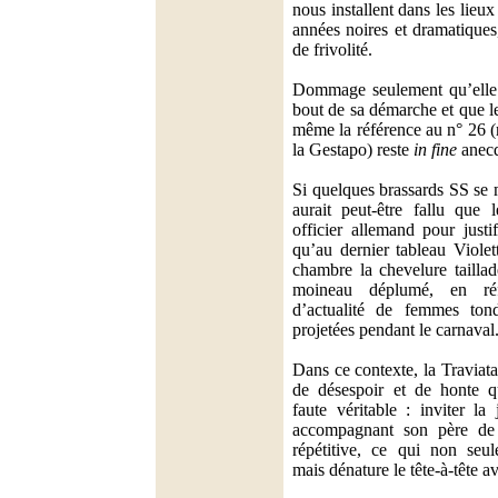
nous installent dans les lieu
années noires et dramatique
de frivolité.
Dommage seulement qu’elle n
bout de sa démarche et que le
même la référence au n° 26 (
la Gestapo) reste
in fine
anecd
Si quelques brassards SS se 
aurait peut-être fallu que
officier allemand pour justi
qu’au dernier tableau Violet
chambre la chevelure taill
moineau déplumé, en ré
d’actualité de femmes tond
projetées pendant le carnaval
Dans ce contexte, la Traviat
de désespoir et de honte q
faute véritable : inviter l
accompagnant son père de m
répétitive, ce qui non seul
mais dénature le tête-à-tête 