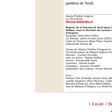
partition de Verdi.
Opéra-Théâtre, Avignon
Le 25/11/2012
Monique BARICHELLA
Reprise de la Traviata de Verdi dans
Duffaut, sous la direction de Luciano
d’Avignon.
Giuseppe Verdi (1813-1901)
La Traviata
, opéra en trois actes (1853)
Livret de Francesco Maria Piave d’aprè
d’Alexandre Dumas fils
Chœur de l’Opéra-Théâtre d’Avignon et
Orchestre lyrique de Région Avignon-P
direction : Luciano Acocella
mise en scène : Nadine Duffaut
décors : Emmanuelle Favre
costumes : Gérard Audier
éclairages : Jacques Chatelet
préparation des chœurs : Aurore March
Avec :
Patrizia Ciofi (Violetta), Ismael Jordi (
Laetitia Singleton (Flora Bervoix), Lud
Bremard (Gastone), Jean-Marie Delpas 
Gay (le Marquis d’Obigny), Luc Bertin-Hu
[
A la une
|
No