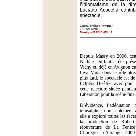
l’idiomatisme de la dir
Luciano Acocella contri
spectacle.
Opéra-Théâtre, Avignon
Le 25/11/2012
Monique BARICHELLA
Depuis Massy en 2006, ce
Nadine Duffaut a été prése
Vichy et, déjà en Avignon e
Inva Mula dans le rôle-titr
plus tard, le spectacle est d
l’Opéra-Théâtre, avec pour 
cette relecture située penda
Libération pour la scène final
D’évidence, l’adéquation 
transalpine, non seulement
elle a exploré toutes les face
la production de Robert
réouverture de La Fenic
Chorégies d’Orange 200