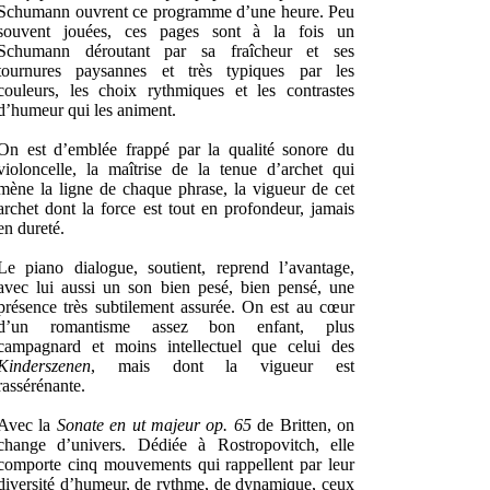
Schumann ouvrent ce programme d’une heure. Peu
souvent jouées, ces pages sont à la fois un
Schumann déroutant par sa fraîcheur et ses
tournures paysannes et très typiques par les
couleurs, les choix rythmiques et les contrastes
d’humeur qui les animent.
On est d’emblée frappé par la qualité sonore du
violoncelle, la maîtrise de la tenue d’archet qui
mène la ligne de chaque phrase, la vigueur de cet
archet dont la force est tout en profondeur, jamais
en dureté.
Le piano dialogue, soutient, reprend l’avantage,
avec lui aussi un son bien pesé, bien pensé, une
présence très subtilement assurée. On est au cœur
d’un romantisme assez bon enfant, plus
campagnard et moins intellectuel que celui des
Kinderszenen
, mais dont la vigueur est
rassérénante.
Avec la
Sonate en ut majeur op. 65
de Britten, on
change d’univers. Dédiée à Rostropovitch, elle
comporte cinq mouvements qui rappellent par leur
diversité d’humeur, de rythme, de dynamique, ceux