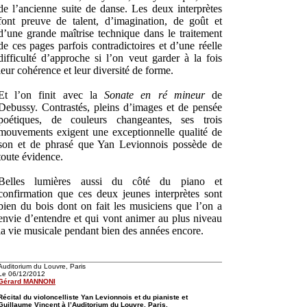
de l’ancienne suite de danse. Les deux interprètes
font preuve de talent, d’imagination, de goût et
d’une grande maîtrise technique dans le traitement
de ces pages parfois contradictoires et d’une réelle
difficulté d’approche si l’on veut garder à la fois
leur cohérence et leur diversité de forme.
Et l’on finit avec la
Sonate en ré mineur
de
Debussy. Contrastés, pleins d’images et de pensée
poétiques, de couleurs changeantes, ses trois
mouvements exigent une exceptionnelle qualité de
son et de phrasé que Yan Levionnois possède de
toute évidence.
Belles lumières aussi du côté du piano et
confirmation que ces deux jeunes interprètes sont
bien du bois dont on fait les musiciens que l’on a
envie d’entendre et qui vont animer au plus niveau
la vie musicale pendant bien des années encore.
Auditorium du Louvre, Paris
Le 06/12/2012
Gérard MANNONI
Récital du violoncelliste Yan Levionnois et du pianiste et
Guillaume Vincent à l’Auditorium du Louvre, Paris.