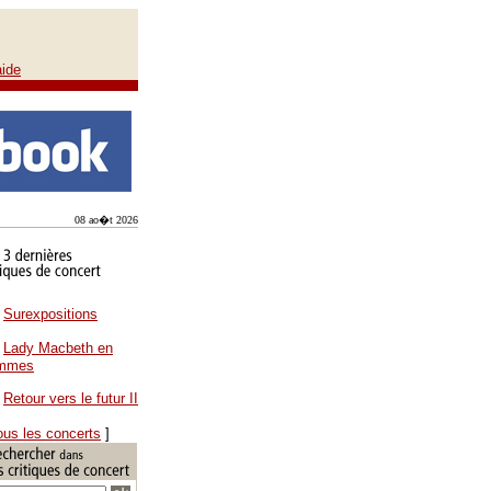
aide
08 ao�t 2026
Surexpositions
Lady Macbeth en
ammes
Retour vers le futur II
ous les concerts
]