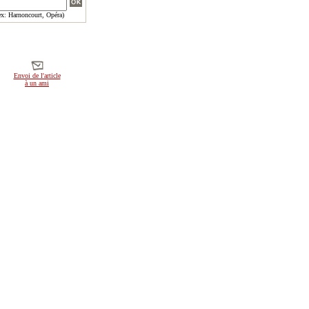
x: Harnoncourt, Opéra)
Envoi de l'article
à un ami