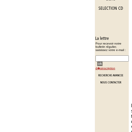
Pour recevoir notre
bulletin régulier,
saisissez votre e-mail :
d�sinscription