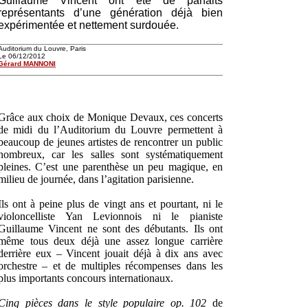
Guillaume Vincent ont été de parfaits
représentants d’une génération déjà bien
expérimentée et nettement surdouée.
Auditorium du Louvre, Paris
Le 06/12/2012
Gérard MANNONI
Grâce aux choix de Monique Devaux, ces concerts
de midi du l’Auditorium du Louvre permettent à
beaucoup de jeunes artistes de rencontrer un public
nombreux, car les salles sont systématiquement
pleines. C’est une parenthèse un peu magique, en
milieu de journée, dans l’agitation parisienne.
Ils ont à peine plus de vingt ans et pourtant, ni le
violoncelliste Yan Levionnois ni le pianiste
Guillaume Vincent ne sont des débutants. Ils ont
même tous deux déjà une assez longue carrière
derrière eux – Vincent jouait déjà à dix ans avec
orchestre – et de multiples récompenses dans les
plus importants concours internationaux.
Cinq pièces dans le style populaire op. 102
de