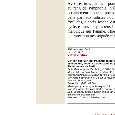
Avec ses trois parties il pou
au rang de symphonie, n’éta
certainement des trois poèmes
belle part aux solistes nob
Préludes
, d’après Joseph Au
cycle, est aussi le plus réussi
mélodique qui l’anime. Thi
interprétation très soignée et 
Philharmonie, Berlin
Le 13/12/2012
Olivier BRUNEL
Concert des Berliner Philharmoniker s
Thielemann, avec la participation du p
Philharmonie de Berlin.
Felix Mendelssohn-Bartholdy (1809-184
Meerestille und glückliche Fahrt op. 27
Wolfgang Amadeus Mozart (1756-1791)
Concerto pour piano n° 21 en ut majeu
Maurizio Pollini, piano
Franz Liszt (1811-1886)
Mazeppa
, poème symphonique n° 6
Von der Wiege bis zum Grabe
, poème 
Les Préludes
, poème symphonique n° 
Berliner Philharmoniker
direction : Christian Thielemann