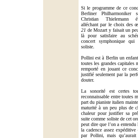
Si le programme de ce conc
Berliner Philharmoniker 
Christian Thielemann éta
alléchant par le choix des 
21
de Mozart y faisait un peu
là pour satisfaire au sch
concert symphonique qui 
soliste.
Pollini est à Berlin un enfan
toutes les grandes capitales
remporté en jouant ce concer
justifié seulement par la pe
douter.
La sonorité est certes to
reconnaissable entre toutes m
part du pianiste italien maint
maturité à un peu plus de c
chaleur pour justifier sa pr
suite comme soliste de cet or
peut dire que l’on a entendu
la cadence assez expéditive 
par Pollini, mais qu’aurai