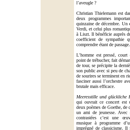
l’aveugle ?
Christian Thielemann est dan
deux programmes importan
quinzaine de décembre. Un e
Verdi, et celui plus romantiqu
à Liszt. Il bénéficie auprès 
coefficient de sympathie
comprendre étant de passage.
L’homme est pressé, court 
point de trébucher, fait démar
de tour, se précipite la derni
son public avec si peu de cha
de sourires se terminent en ric
fasciner aussi l’orchestre a
brutale mais efficace.
Meeresstille und glückliche 
qui ouvrait ce concert est 
deux poèmes de Goethe, de qu
un ami de jeunesse. Avec s
contrastées c’est une œu
musique à programme d’u
imprégné de classicisme. Il 