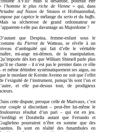
costume XVIII
mais si désabusé, pourrait être
«
l’homme le plus riche de Vienne
» qui, dans
Ariadne auf Naxos
de Strauss et Hofmannsthal,
impose par caprice le mélange du
serio
et du
buffo
.
Mais sa sécheresse de grand ordonnateur ne
l’apparente-t-elle pas davantage au Majordome ?
D’autant que Despina, femme-enfant sous le
costume du
Pierrot
de Watteau, se révèle à un
niveau d’ambiguïté qui fait d’elle le véritable
maître, mi-ange mi-démon, de la manipulation.
Qu’importe dès lors que William Shimell parle plus
qu’il ne chante – il n’est pas le premier dans ce rôle
– et même détimbre systématiquement ses aigus, ou
que le mordant de Kerstin Avemo ne soit que l’effet
de l’exiguïté de l’instrument, puisqu’ils sont l’un et
l’autre, et elle par-dessus tout, de prodigieux
acteurs.
Dans cette dispute, presque celle de Marivaux, c’est
leur couple si discordant – peut-être lui-même le
douloureux résultat d’un pari – qui est en jeu.
Fiordiligi et Dorabella autant que Ferrando et
Guglielmo pourraient n’être en somme que des
pantins. Ils sont en réalité des funambules en