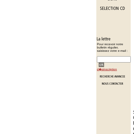
Pour recevoir notre
bulletin régulier,
saisissez votre e-mail :
d�sinscription