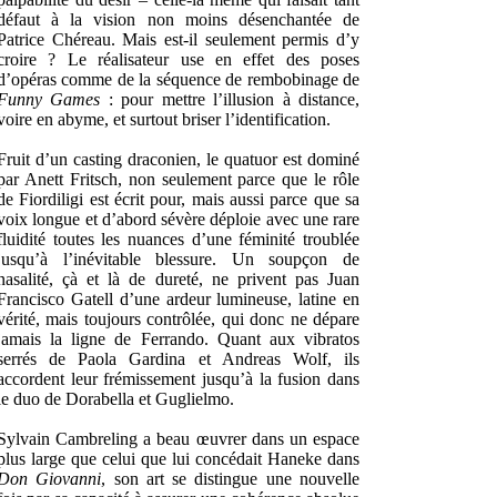
défaut à la vision non moins désenchantée de
Patrice Chéreau. Mais est-il seulement permis d’y
croire ? Le réalisateur use en effet des poses
d’opéras comme de la séquence de rembobinage de
Funny Games
: pour mettre l’illusion à distance,
voire en abyme, et surtout briser l’identification.
Fruit d’un casting draconien, le quatuor est dominé
par Anett Fritsch, non seulement parce que le rôle
de Fiordiligi est écrit pour, mais aussi parce que sa
voix longue et d’abord sévère déploie avec une rare
fluidité toutes les nuances d’une féminité troublée
jusqu’à l’inévitable blessure. Un soupçon de
nasalité, çà et là de dureté, ne privent pas Juan
Francisco Gatell d’une ardeur lumineuse, latine en
vérité, mais toujours contrôlée, qui donc ne dépare
jamais la ligne de Ferrando. Quant aux vibratos
serrés de Paola Gardina et Andreas Wolf, ils
accordent leur frémissement jusqu’à la fusion dans
le duo de Dorabella et Guglielmo.
Sylvain Cambreling a beau œuvrer dans un espace
plus large que celui que lui concédait Haneke dans
Don Giovanni
, son art se distingue une nouvelle