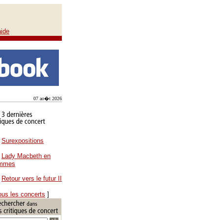
aide
07 ao�t 2026
Surexpositions
Lady Macbeth en
ammes
Retour vers le futur II
ous les concerts
]