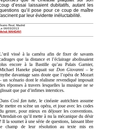
coup d’essai laissaient dubitatifs, autant les
questions qu’il pose pour ce coup de maître
fascinent par leur évidente inéluctabilité.
Teatro Real, Madrid
Le 06/03/2013
Mehdi MAHDAVI
L’œil vissé à la caméra afin de fixer de savants
cadrages que la distance et l’éclairage abolissaient
plus encore à la Bastille qu’au Palais Garnier,
Michael Haneke plaquait sur
Don Giovanni
– le
mythe davantage sans doute que l’opéra de Mozart
– un scénario dont le réalisme revendiqué imposait
des réponses à travers lesquelles la musique ne se
glissait que par d’infimes interstices.
Dans
Così fan tutte
, le cinéaste autrichien assume
de mettre en scène un opéra, et joue avec les codes
du genre, pour mieux en déjouer les conventions.
Attendait-on qu’il mette à nu la mécanique du désir
? Il la soumet à une série de questions, laissant libre
le champ de leur résolution au texte mis en