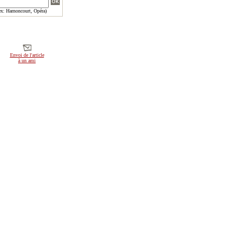
x: Harnoncourt, Opéra)
Envoi de l'article
à un ami