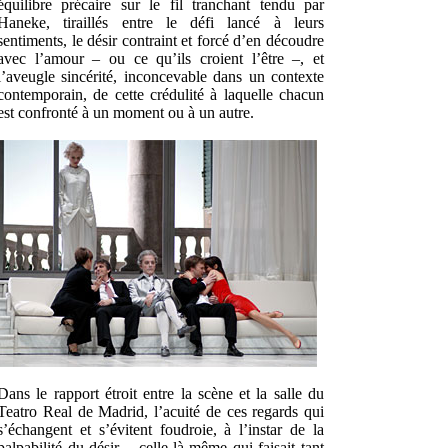
équilibre précaire sur le fil tranchant tendu par
Haneke, tiraillés entre le défi lancé à leurs
sentiments, le désir contraint et forcé d’en découdre
avec l’amour – ou ce qu’ils croient l’être –, et
l’aveugle sincérité, inconcevable dans un contexte
contemporain, de cette crédulité à laquelle chacun
est confronté à un moment ou à un autre.
Dans le rapport étroit entre la scène et la salle du
Teatro Real de Madrid, l’acuité de ces regards qui
s’échangent et s’évitent foudroie, à l’instar de la
palpabilité du désir – celle-là même qui faisait tant