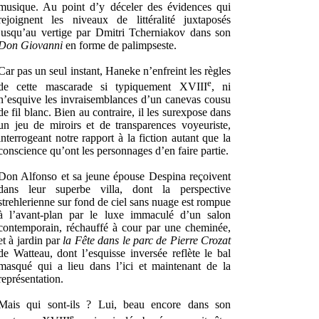
musique. Au point d’y déceler des évidences qui
rejoignent les niveaux de littéralité juxtaposés
jusqu’au vertige par Dmitri Tcherniakov dans son
Don Giovanni
en forme de palimpseste.
Car pas un seul instant, Haneke n’enfreint les règles
e
de cette mascarade si typiquement XVIII
, ni
n’esquive les invraisemblances d’un canevas cousu
de fil blanc. Bien au contraire, il les surexpose dans
un jeu de miroirs et de transparences voyeuriste,
interrogeant notre rapport à la fiction autant que la
conscience qu’ont les personnages d’en faire partie.
Don Alfonso et sa jeune épouse Despina reçoivent
dans leur superbe villa, dont la perspective
strehlerienne sur fond de ciel sans nuage est rompue
à l’avant-plan par le luxe immaculé d’un salon
contemporain, réchauffé à cour par une cheminée,
et à jardin par
la Fête dans le parc de Pierre Crozat
de Watteau, dont l’esquisse inversée reflète le bal
masqué qui a lieu dans l’ici et maintenant de la
représentation.
Mais qui sont-ils ? Lui, beau encore dans son
e