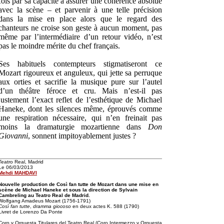
fois par sa capacité à assurer une cohérence absolue
avec la scène – et parvenir à une telle précision
dans la mise en place alors que le regard des
chanteurs ne croise son geste à aucun moment, pas
même par l’intermédiaire d’un retour vidéo, n’est
pas le moindre mérite du chef français.
Ses habituels contempteurs stigmatiseront ce
Mozart rigoureux et anguleux, qui jette sa perruque
aux orties et sacrifie la musique pure sur l’autel
d’un théâtre féroce et cru. Mais n’est-il pas
justement l’exact reflet de l’esthétique de Michael
Haneke, dont les silences même, éprouvés comme
une respiration nécessaire, qui n’en freinait pas
moins la dramaturgie mozartienne dans
Don
Giovanni
, sonnent impitoyablement justes ?
Teatro Real, Madrid
Le 06/03/2013
Mehdi MAHDAVI
Nouvelle production de Così fan tutte de Mozart dans une mise en
scène de Michael Haneke et sous la direction de Sylvain
Cambreling au Teatro Real de Madrid.
Wolfgang Amadeus Mozart (1756-1791)
Così fan tutte
,
dramma giocoso
en deux actes K. 588 (1790)
Livret de Lorenzo Da Ponte
Coro y Orquesta Titulares del Teatro Real (Coro Intermezzo y Orquesta