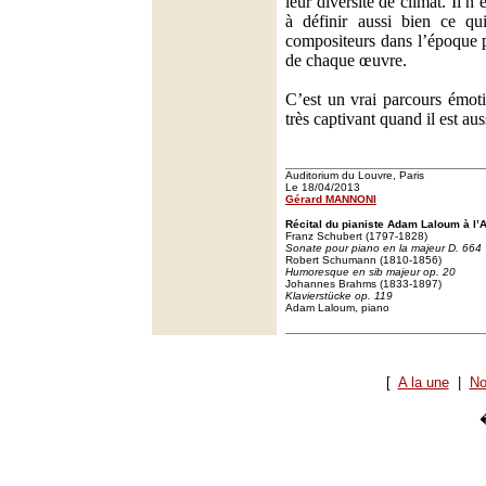
leur diversité de climat. Il n’
à définir aussi bien ce qui
compositeurs dans l’époque 
de chaque œuvre.
C’est un vrai parcours émotio
très captivant quand il est aus
Auditorium du Louvre, Paris
Le 18/04/2013
Gérard MANNONI
Récital du pianiste Adam Laloum à l’A
Franz Schubert (1797-1828)
Sonate pour piano en la majeur D. 664
Robert Schumann (1810-1856)
Humoresque en sib majeur op. 20
Johannes Brahms (1833-1897)
Klavierstücke op. 119
Adam Laloum, piano
[
A la une
|
No