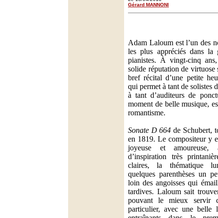
Gérard MANNONI
Adam Laloum est l’un des no
les plus appréciés dans la 
pianistes. À vingt-cinq ans,
solide réputation de virtuose 
bref récital d’une petite he
qui permet à tant de solistes d
à tant d’auditeurs de ponct
moment de belle musique, es
romantisme.
Sonate D 664
de Schubert, t
en 1819. Le compositeur y e
joyeuse et amoureuse, 
d’inspiration très printani
claires, la thématique l
quelques parenthèses un pe
loin des angoisses qui émail
tardives. Laloum sait trouve
pouvant le mieux servir c
particulier, avec une belle
entraînants dans le prem