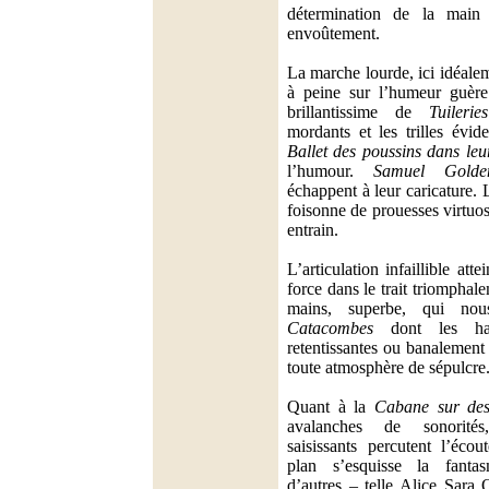
détermination de la main
envoûtement.
La marche lourde, ici idéale
à peine sur l’humeur guère
brillantissime de
Tuileries
mordants et les trilles évi
Ballet des poussins dans leu
l’humour.
Samuel Golde
échappent à leur caricature.
foisonne de prouesses virtuo
entrain.
L’articulation infaillible at
force dans le trait triompha
mains, superbe, qui no
Catacombes
dont les har
retentissantes ou banalement
toute atmosphère de sépulcre
Quant à la
Cabane sur des
avalanches de sonorités
saisissants percutent l’éco
plan s’esquisse la fanta
d’autres – telle Alice Sara 