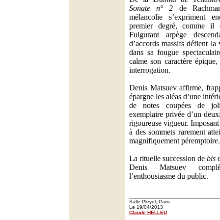
Sonate n° 2
de Rachmani
mélancolie s’expriment e
premier degré, comme il 
Fulgurant arpège descend
d’accords massifs défient la 
dans sa fougue spectaculair
calme son caractère épique, 
interrogation.
Denis Matsuev affirme, frapp
épargne les aléas d’une intéri
de notes coupées de joli
exemplaire privée d’un deux
rigoureuse vigueur. Imposant
à des sommets rarement attein
magnifiquement péremptoire.
La rituelle succession de
bis
c
Denis Matsuev complè
l’enthousiasme du public.
Salle Pleyel, Paris
Le 19/04/2013
Claude HELLEU