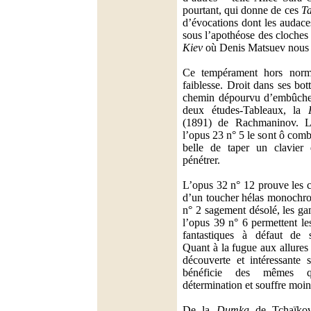
pourtant, qui donne de ces
T
d’évocations dont les audace
sous l’apothéose des cloche
Kiev
où Denis Matsuev nous l
Ce tempérament hors norm
faiblesse. Droit dans ses bott
chemin dépourvu d’embûches
deux études-Tableaux, la
(1891) de Rachmaninov. L
l’opus 23 n° 5 le sont ô comb
belle de taper un clavier 
pénétrer.
L’opus 32 n° 12 prouve les c
d’un toucher hélas monochr
n° 2 sagement désolé, les g
l’opus 39 n° 6 permettent le
fantastiques à défaut de s
Quant à la fugue aux allures
découverte et intéressante s
bénéficie des mêmes qu
détermination et souffre moi
De la
Dumka
de Tchaïkovs