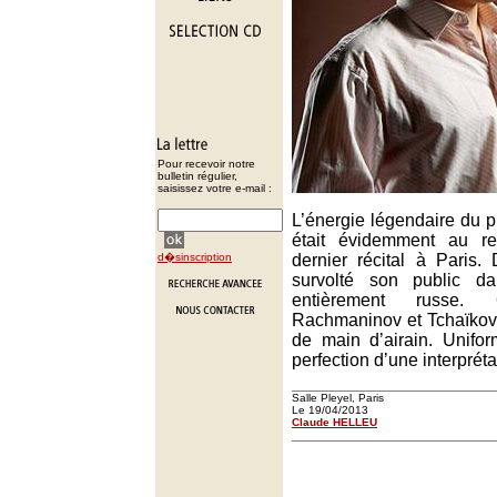
Pour recevoir notre
bulletin régulier,
saisissez votre e-mail :
L’énergie légendaire du pi
était évidemment au r
d�sinscription
dernier récital à Paris
survolté son public 
entièrement russe. 
Rachmaninov et Tchaïkov
de main d’airain. Unifo
perfection d’une interpréta
Salle Pleyel, Paris
Le 19/04/2013
Claude HELLEU