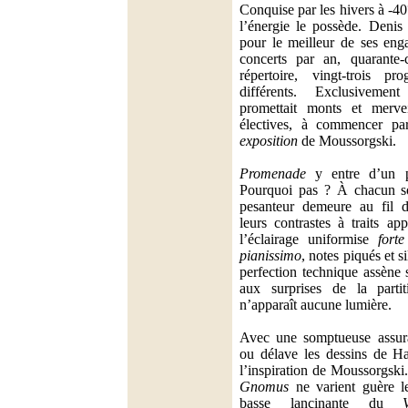
Conquise par les hivers à -40
l’énergie le possède. Deni
pour le meilleur de ses eng
concerts par an, quarante-
répertoire, vingt-trois pr
différents. Exclusivemen
promettait monts et mervei
électives, à commencer p
exposition
de Moussorgski.
Promenade
y entre d’un p
Pourquoi pas ? À chacun so
pesanteur demeure au fil d
leurs contrastes à traits a
l’éclairage uniformise
forte
pianissimo
, notes piqués et 
perfection technique assène 
aux surprises de la partit
n’apparaît aucune lumière.
Avec une somptueuse assur
ou délave les dessins de Ha
l’inspiration de Moussorgski
Gnomus
ne varient guère 
basse lancinante du