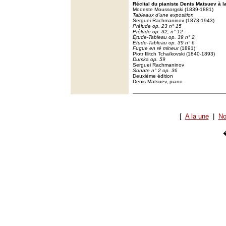
Récital du pianiste Denis Matsuev à la
Modeste Moussorgski (1839-1881)
Tableaux d’une exposition
Serguei Rachmaninov (1873-1943)
Prélude op. 23 n° 15
Prélude op. 32, n° 12
Étude-Tableau op. 39 n° 2
Étude-Tableau op. 39 n° 6
Fugue en ré mineur
(1891)
Piotr Illitch Tchaïkovski (1840-1893)
Dumka op. 59
Serguei Rachmaninov
Sonate n° 2 op. 36
Deuxième édition
Denis Matsuev, piano
[
A la une
|
No