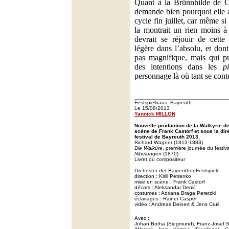
Quant à la Brünnhilde de Ca
demande bien pourquoi elle a
cycle fin juillet, car même si
la montrait un rien moins à 
devrait se réjouir de cette
légère dans l’absolu, et don
pas magnifique, mais qui p
des intentions dans les
p
personnage là où tant se cont
Festspielhaus, Bayreuth
Le 15/08/2013
Yannick MILLON
Nouvelle production de la Walkyrie 
scène de Frank Castorf et sous la dire
festival de Bayreuth 2013.
Richard Wagner (1813-1883)
Die Walküre
, première journée du festi
Nibelungen
(1870)
Livret du compositeur
Orchester der Bayreuther Festspiele
direction : Kirill Petrenko
mise en scène : Frank Castorf
décors : Aleksandar Denić
costumes : Adriana Braga Peretzki
éclairages : Rainer Casper
vidéo : Andreas Deinert & Jens Crull
Avec :
Johan Botha (Siegmund), Franz-Josef S