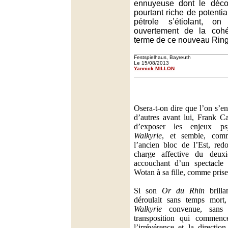
ennuyeuse dont le déco
pourtant riche de potential
pétrole s’étiolant, on
ouvertement de la cohé
terme de ce nouveau Ring
Festspielhaus, Bayreuth
Le 15/08/2013
Yannick MILLON
Osera-t-on dire que l’on s’e
d’autres avant lui, Frank C
d’exposer les enjeux p
Walkyrie
, et semble, comm
l’ancien bloc de l’Est, red
charge affective du deu
accouchant d’un spectacle 
Wotan à sa fille, comme prise
Si son
Or du Rhin
brilla
déroulait sans temps mort,
Walkyrie
convenue, sans 
transposition qui commence
l’irrévérence et la directio