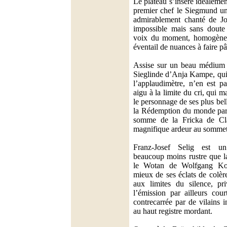
Le plateau s’insère idéalemen
premier chef le Siegmund u
admirablement chanté de J
impossible mais sans doute 
voix du moment, homogène, 
éventail de nuances à faire pâ
Assise sur un beau médium j
Sieglinde d’Anja Kampe, qui
l’applaudimètre, n’en est p
aigu à la limite du cri, qui ma
le personnage de ses plus bel
la Rédemption du monde par 
somme de la Fricka de Cl
magnifique ardeur au sommet d
Franz-Josef Selig est u
beaucoup moins rustre que l
le Wotan de Wolfgang Ko
mieux de ses éclats de colèr
aux limites du silence, pr
l’émission par ailleurs cou
contrecarrée par de vilains i
au haut registre mordant.