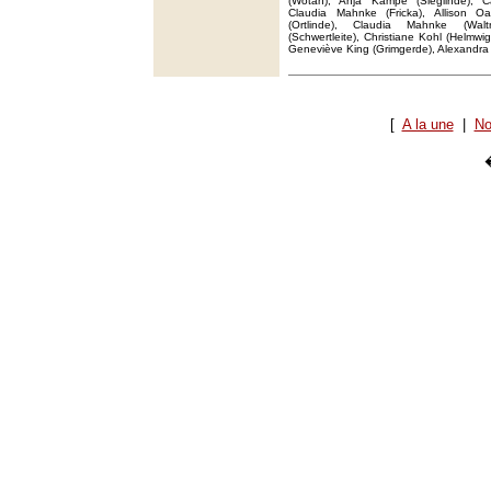
(Wotan), Anja Kampe (Sieglinde), Ca
Claudia Mahnke (Fricka), Allison O
(Ortlinde), Claudia Mahnke (Wal
(Schwertleite), Christiane Kohl (Helmwig
Geneviève King (Grimgerde), Alexandra
[
A la une
|
No