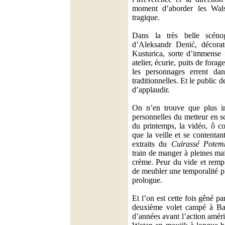
moment d’aborder les Wals
tragique.
Dans la très belle scéno
d’Aleksandr Denić, décorat
Kusturica, sorte d’immense 
atelier, écurie, puits de forag
les personnages errent dan
traditionnelles. Et le public d
d’applaudir.
On n’en trouve que plus in
personnelles du metteur en s
du printemps, la vidéo, ô c
que la veille et se contentan
extraits du
Cuirassé Potem
train de manger à pleines ma
crème. Peur du vide et rempli
de meubler une temporalité pl
prologue.
Et l’on est cette fois gêné p
deuxième volet campé à Ba
d’années avant l’action amér