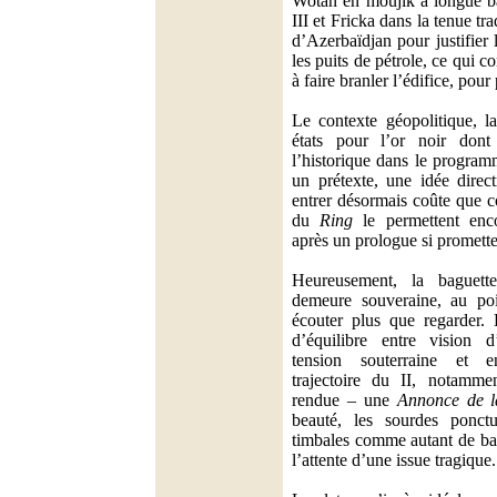
Wotan en moujik à longue ba
III et Fricka dans la tenue t
d’Azerbaïdjan pour justifier
les puits de pétrole, ce qui
à faire branler l’édifice, pour
Le contexte géopolitique, l
états pour l’or noir dont
l’historique dans le program
un prétexte, une idée direct
entrer désormais coûte que co
du
Ring
le permettent enco
après un prologue si promette
Heureusement, la baguett
demeure souveraine, au poi
écouter plus que regarder. 
d’équilibre entre vision d
tension souterraine et en
trajectoire du II, notamme
rendue – une
Annonce de l
beauté, les sourdes ponctu
timbales comme autant de ba
l’attente d’une issue tragique.