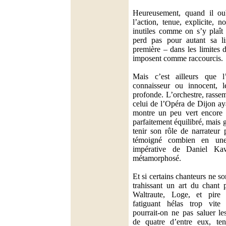
Heureusement, quand il oub
l’action, tenue, explicite, 
inutiles comme on s’y plaît 
perd pas pour autant sa lisi
première – dans les limites 
imposent comme raccourcis.
Mais c’est ailleurs que l’
connaisseur ou innocent, l
profonde. L’orchestre, rasse
celui de l’Opéra de Dijon aya
montre un peu vert encore i
parfaitement équilibré, mais
tenir son rôle de narrateur
témoigné combien en une
impérative de Daniel K
métamorphosé.
Et si certains chanteurs ne s
trahissant un art du chant 
Waltraute, Loge, et pire
fatiguant hélas trop vite
pourrait-on ne pas saluer le
de quatre d’entre eux, ten