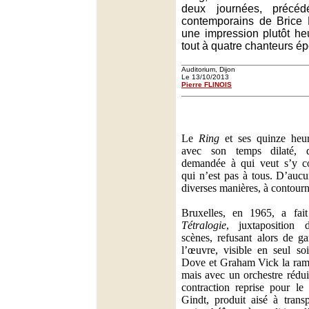
deux journées, précé
contemporains de Brice P
une impression plutôt he
tout à quatre chanteurs ép
Auditorium, Dijon
Le 13/10/2013
Pierre FLINOIS
Le
Ring
et ses quinze heure
avec son temps dilaté, di
demandée à qui veut s’y con
qui n’est pas à tous. D’aucu
diverses manières, à contourn
Bruxelles, en 1965, a fa
Tétralogie
, juxtaposition 
scènes, refusant alors de g
l’œuvre, visible en seul so
Dove et Graham Vick la rame
mais avec un orchestre rédui
contraction reprise pour le
Gindt, produit aisé à trans