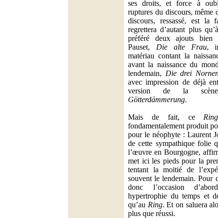
ses droits, et force à oub
ruptures du discours, même 
discours, ressassé, est la
regrettera d’autant plus qu’
préféré deux ajouts bien 
Pauset,
Die alte Frau
, i
matériau contant la naissan
avant la naissance du mond
lendemain,
Die drei Norne
avec impression de déjà en
version de la scène
Götterdämmerung
.
Mais de fait, ce
Rin
fondamentalement produit pou
pour le néophyte : Laurent 
de cette sympathique folie q
l’œuvre en Bourgogne, affi
met ici les pieds pour la pre
tentant la moitié de l’exp
souvent le lendemain. Pour c
donc l’occasion d’abord
hypertrophie du temps et de
qu’au
Ring
. Et on saluera al
plus que réussi.