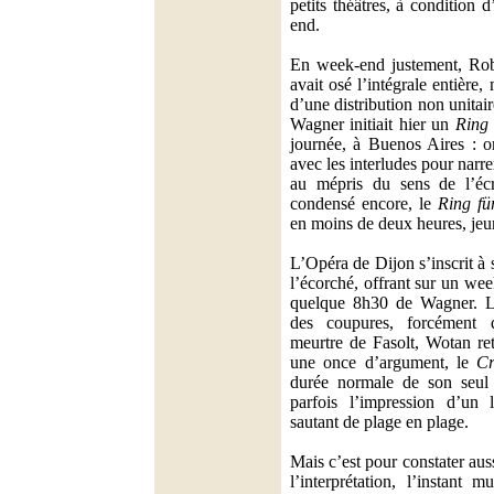
petits théâtres, à condition
end.
En week-end justement, Rob
avait osé l’intégrale entière,
d’une distribution non unitai
Wagner initiait hier un
Ring 
journée, à Buenos Aires : o
avec les interludes pour narre
au mépris du sens de l’écr
condensé encore, le
Ring fü
en moins de deux heures, jeun
L’Opéra de Dijon s’inscrit à 
l’écorché, offrant sur un w
quelque 8h30 de Wagner. Le
des coupures, forcément 
meurtre de Fasolt, Wotan re
une once d’argument, le
Cr
durée normale de son seu
parfois l’impression d’un
sautant de plage en plage.
Mais c’est pour constater aus
l’interprétation, l’instant m