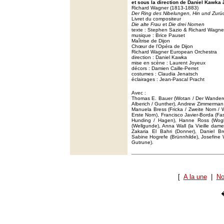
et sous la direction de Daniel Kawka 
Richard Wagner (1813-1883)
Der Ring des Nibelungen, Hin und Zurü
Livret du compositeur
Die alte Frau
et
Die drei Nornen
texte : Stephen Sazio & Richard Wagne
musique : Brice Pauset
Maîtrise de Dijon
Chœur de l’Opéra de Dijon
Richard Wagner European Orchestra
direction : Daniel Kawka
mise en scène : Laurent Joyeux
décors : Damien Caille-Perret
costumes : Claudia Jenatsch
éclairages : Jean-Pascal Pracht
Avec :
Thomas E. Bauer (Wotan / Der Wanderer
Alberich / Gunther), Andrew Zimmerman 
Manuela Bress (Fricka / Zweite Norn / W
Erste Norn), Francisco Javier-Borda (Fas
Hunding / Hagen), Hanne Ross (Wogli
(Wellgunde), Anna Wall (la Vieille dame
Zakaria El Bahri (Donner), Daniel Br
Sabine Hogrefe (Brünnhilde), Josefine W
Gutrune).
[
A la une
|
No