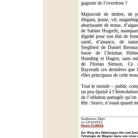
gageure de l’overdose ?
Majuscule de timbre, de pe
élégant, jeune, vif, magnét
ahurissante de tenue, d’aigu
de Sabine Hogrefe, manquant
dignité pour son état de fem
santé, d’aisance, de nat
Siegfried de Daniel Brenna 
basse de Christian Hübne
Hunding et Hagen, sans oub
de Florian Simson. Ce n
Bayreuth ces dernières que 
rôles principaux de cette tenu
Tout le monde – public compr
un peu épuisé à l’
Immolation
de l’oblation partagée qu’on
tête : bravo, n’osant quand 
Auditorium, Dijon
Le 13/10/2013
Pierre FLINOIS
Der Ring des Nibelungen Hin und Zur
Tétralogie de Wagner dans une mise 