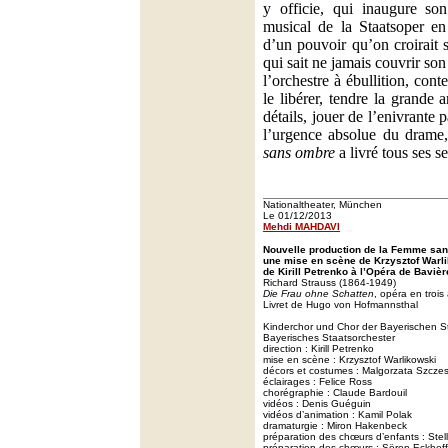
y officie, qui inaugure so
musical de la Staatsoper en
d’un pouvoir qu’on croirait s
qui sait ne jamais couvrir son
l’orchestre à ébullition, con
le libérer, tendre la grande 
détails, jouer de l’enivrante 
l’urgence absolue du drame,
sans ombre
a livré tous ses se
Nationaltheater, München
Le 01/12/2013
Mehdi MAHDAVI
Nouvelle production de la Femme sa
une mise en scène de Krzysztof Warli
de Kirill Petrenko à l’Opéra de Bavièr
Richard Strauss (1864-1949)
Die Frau ohne Schatten
, opéra en trois
Livret de Hugo von Hofmannsthal
Kinderchor und Chor der Bayerischen S
Bayerisches Staatsorchester
direction : Kirill Petrenko
mise en scène : Krzysztof Warlikowski
décors et costumes : Malgorzata Szcze
éclairages : Felice Ross
chorégraphie : Claude Bardouil
vidéos : Denis Guéguin
vidéos d’animation : Kamil Polak
dramaturgie : Miron Hakenbeck
préparation des chœurs d’enfants : Stel
préparation des chœurs : Sören Eckhoff