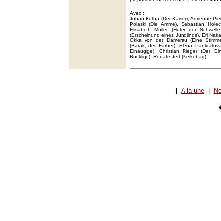
Avec :
Johan Botha (Der Kaiser), Adrienne Pie
Polaski (Die Amme), Sebastian Holec
Elisabeth Müller (Hüter der Schwel
(Erscheinung eines Jünglings), Eri Nak
Okka von der Damerau (Eine Stimm
(Barak, der Färber), Elena Pankratova
Einäugige), Christian Rieger (Der E
Bucklige), Renate Jett (Keikobad).
[
A la une
|
No