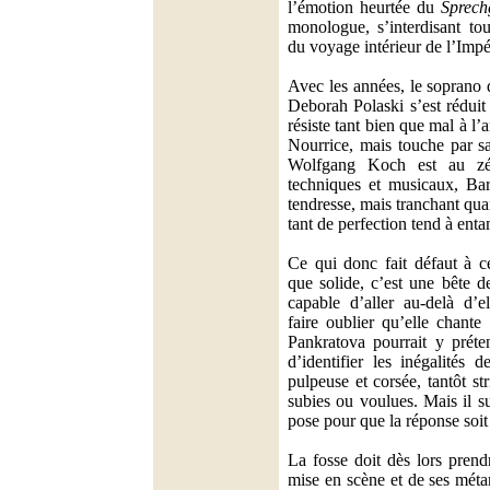
l’émotion heurtée du
Sprech
monologue, s’interdisant to
du voyage intérieur de l’Impé
Avec les années, le soprano 
Deborah Polaski s’est réduit
résiste tant bien que mal à l
Nourrice, mais touche par sa 
Wolfgang Koch est au zé
techniques et musicaux, Bar
tendresse, mais tranchant qua
tant de perfection tend à enta
Ce qui donc fait défaut à ce
que solide, c’est une bête d
capable d’aller au-delà d’
faire oublier qu’elle chante
Pankratova pourrait y préten
d’identifier les inégalités d
pulpeuse et corsée, tantôt s
subies ou voulues. Mais il su
pose pour que la réponse soit
La fosse doit dès lors prendr
mise en scène et de ses mét