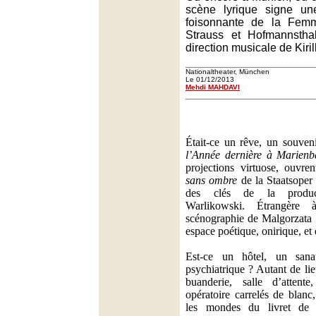
scène lyrique signe un
foisonnante de la Fe
Strauss et Hofmannstha
direction musicale de Kiril
Nationaltheater, München
Le 01/12/2013
Mehdi MAHDAVI
Était-ce un rêve, un souven
l’Année dernière à Marien
projections virtuose, ouvre
sans ombre
de la Staatsoper
des clés de la produc
Warlikowski. Étrangère 
scénographie de Malgorzata
espace poétique, onirique, et
Est-ce un hôtel, un sana
psychiatrique ? Autant de lie
buanderie, salle d’attente
opératoire carrelés de blanc
les mondes du livret de 