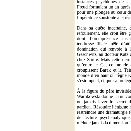
instances psychiques de la
Freud formulera un an après 
pour une plongée au cœur de 
Impératrice soustraite à la réal
Dans sa quête incertaine, e
refoulement, elle croit être 
dont l’omniprésence ins
tendresse filiale mêlé d’att
domination qui renvoie à l
Geschwitz, au docteur Katz c
chez Sartre. Mais cette der
qu’entre le Ça, ce monde d
croupissent Barak et la Tein
monde d’en haut où règne Ke
s’estompent, et que sa protég
À la figure du père invisible
Warlikowski donne ici un cor
ne jamais lever le secret d
gardien. Résoudre l’énigme r
restreindre une dramaturgie f
de lecture psychanalytique
n’élude jamais la dimension f