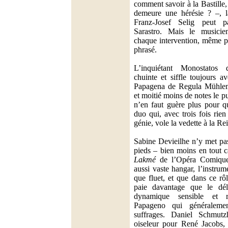
comment savoir à la Bastille,
demeure une hérésie ? –, l
Franz-Josef Selig peut p
Sarastro. Mais le musici
chaque intervention, même pa
phrasé.
L’inquiétant Monostatos 
chuinte et siffle toujours a
Papagena de Regula Mühle
et moitié moins de notes le p
n’en faut guère plus pour q
duo qui, avec trois fois rie
génie, vole la vedette à la R
Sabine Devieilhe n’y met pas 
pieds – bien moins en tout c
Lakmé
de l’Opéra Comique
aussi vaste hangar, l’instru
que fluet, et que dans ce rô
paie davantage que le dél
dynamique sensible et r
Papageno qui généraleme
suffrages. Daniel Schmutzha
oiseleur pour René Jacobs,