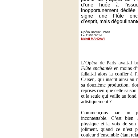
d’une huée à l’issu
inopportunément dédiée 
signe une Flûte enc
d’esprit, mais dégoulinan
Opéra Bastille, Paris
Le 11/03/2014
Mehdi MAHDAVI
L’Opéra de Paris avait-il b
Flûte enchantée
en moins d’u
fallait-il alors la confier à
Carsen, qui inscrit ainsi au 
sa douzième production, don
reprises rien que cette saiso
et la seule qui vaille au fond
artistiquement ?
Commençons par un pl
incontestable. C’est bien
physique et la voix de son 
joliment, quand ce n’est 
couleur d’ensemble étant rel