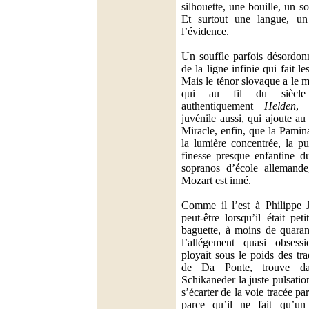
silhouette, une bouille, un s
Et surtout une langue, un 
l’évidence.
Un souffle parfois désordon
de la ligne infinie qui fait 
Mais le ténor slovaque a le m
qui au fil du siècle 
authentiquement
Helden
, 
juvénile aussi, qui ajoute au 
Miracle, enfin, que la Pamina
la lumière concentrée, la pu
finesse presque enfantine d
sopranos d’école allemande
Mozart est inné.
Comme il l’est à Philippe J
peut-être lorsqu’il était pe
baguette, à moins de quaran
l’allégement quasi obsessi
ployait sous le poids des tra
de Da Ponte, trouve 
Schikaneder la juste pulsatio
s’écarter de la voie tracée pa
parce qu’il ne fait qu’un