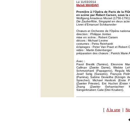
Le 11/03/2014
Mehdi MAHDAVI
Première à l’Opéra de Paris de la Fl
en scène par Robert Carsen, sous la d
Wolfgang Amadeus Mozart (1756-1791)
Die Zauberflöte
, Singspiel en deux acte
Livret d'Emanuel Schikaneder
Chœurs et Orchestre de l'Opéra nationa
direction : Philippe Jordan
mise en scène : Robert Carsen
décors : Michael Levine
costumes : Petra Reinhardt
éclairages : Peter Van Praet et Robert 
vidéo : Martin Eidenberger
préparation des chœurs : Patrick Marie 
Avec :
Pavol Breslik (Tamino), Eleonore Ma
Callinan (Zweite Dame), Wiebke Leh
Schmutzhard (Papageno), Regula Mü
Josef Selig (Sarastro), François Pioli
(Pamina), Sabine Devieilhe (Königin de
Sprecher), Michael Havlicek (Erste P
(Zweiter Priester), Eric Huchet (Erst
Zhang (Zweiter Geharnischter Ma
Sängerknaben Calw (Drei Knaben).
[
A la une
|
No