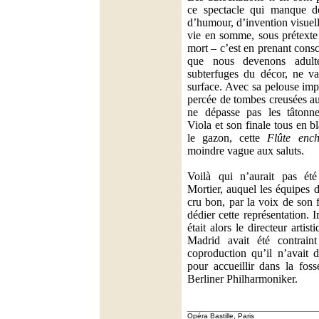
ce spectacle qui manque dé
d’humour, d’invention visuel
vie en somme, sous prétexte 
mort – c’est en prenant consc
que nous devenons adult
subterfuges du décor, ne va
surface. Avec sa pelouse im
percée de tombes creusées au
ne dépasse pas les tâtonne
Viola et son finale tous en b
le gazon, cette
Flûte ench
moindre vague aux saluts.
Voilà qui n’aurait pas é
Mortier, auquel les équipes 
cru bon, par la voix de son 
dédier cette représentation. I
était alors le directeur arti
Madrid avait été contraint
coproduction qu’il n’avait d
pour accueillir dans la fos
Berliner Philharmoniker.
Opéra Bastille, Paris