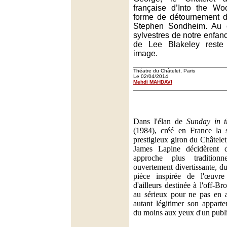
française d’Into the Wo
forme de détournement d
Stephen Sondheim. Au 
sylvestres de notre enfan
de Lee Blakeley rest
image.
Théatre du Châtelet, Paris
Le 02/04/2014
Mehdi MAHDAVI
Dans l'élan de
Sunday in 
(1984), créé en France la 
prestigieux giron du Châtele
James Lapine décidèrent 
approche plus tradition
ouvertement divertissante, d
pièce inspirée de l'œuvr
d'ailleurs destinée à l'off-B
au sérieux pour ne pas en a
autant légitimer son apparte
du moins aux yeux d'un publ