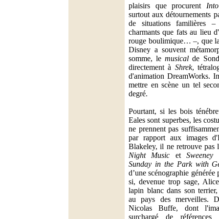
plaisirs que procurent
Int
surtout aux détournements pa
de situations familières 
charmants que fats au lieu d
rouge boulimique… –, que la
Disney a souvent métamorp
somme, le
musical
de Sond
directement à
Shrek
, tétral
d'animation DreamWorks. Imp
mettre en scène un tel seco
degré.
Pourtant, si les bois ténéb
Eales sont superbes, les co
ne prennent pas suffisammen
par rapport aux images d
Blakeley, il ne retrouve pas 
Night Music
et
Sweeney 
Sunday in the Park with G
d’une scénographie générée 
si, devenue trop sage, Alice
lapin blanc dans son terrier, 
au pays des merveilles. D
Nicolas Buffe, dont l'ima
surchargé de références d