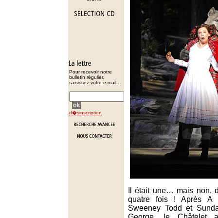
Pour recevoir notre
bulletin régulier,
saisissez votre e-mail :
d�sinscription
Il était une… mais non, 
quatre fois ! Après A L
Sweeney Todd et Sunday
George, le Châtelet a