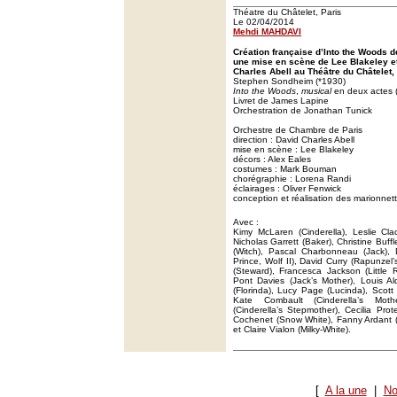
Théatre du Châtelet, Paris
Le 02/04/2014
Mehdi MAHDAVI
Création française d’Into the Woods
une mise en scène de Lee Blakeley et
Charles Abell au Théâtre du Châtelet, 
Stephen Sondheim (*1930)
Into the Woods
,
musical
en deux actes 
Livret de James Lapine
Orchestration de Jonathan Tunick
Orchestre de Chambre de Paris
direction : David Charles Abell
mise en scène : Lee Blakeley
décors : Alex Eales
costumes : Mark Bouman
chorégraphie : Lorena Randi
éclairages : Oliver Fenwick
conception et réalisation des marionne
Avec :
Kimy McLaren (Cinderella), Leslie Cla
Nicholas Garrett (Baker), Christine Buffl
(Witch), Pascal Charbonneau (Jack), 
Prince, Wolf II), David Curry (Rapunzel
(Steward), Francesca Jackson (Little
Pont Davies (Jack’s Mother), Louis Al
(Florinda), Lucy Page (Lucinda), Scott 
Kate Combault (Cinderella’s Mot
(Cinderella’s Stepmother), Cecilia Pro
Cochenet (Snow White), Fanny Ardant (G
et Claire Vialon (Milky-White).
[
A la une
|
No