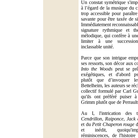
Un constat symétrique s'imp
à l’égard de la musique du 
trop accessible pour paraîtr
savante pour être taxée de si
Immédiatement reconnaissable
signature rythmique et th
mélodique, qui confère à une
limiter à une successi
inclassable unité.
Parce que son intrigue empr
ses ressorts, son décor aux c
Into the Woods
peut se prêt
exégétiques, et d'abord ps
plutôt que d’invoquer 
Bettelheim, les auteurs se ré
collectif formulé par Carl 
qu'ils ont préféré puiser à
Grimm plutôt que de Perrault
Au I, l'intrication des 
Cendrillon
,
Raiponce
,
Jack 
et du
Petit Chaperon rouge
d
et inédit, quoiqu'imp
réminiscences, de l'histoir