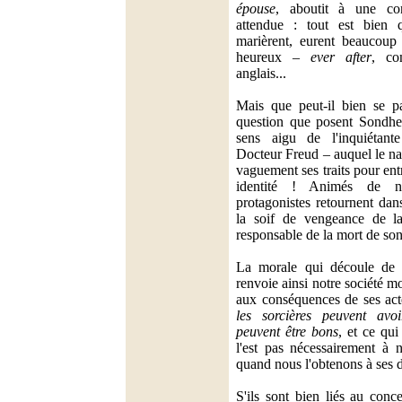
épouse
, aboutit à une con
attendue : tout est bien q
marièrent, eurent beaucoup 
heureux –
ever after
, co
anglais...
Mais que peut-il bien se pa
question que posent Sondhe
sens aigu de l'inquiétant
Docteur Freud – auquel le na
vaguement ses traits pour ent
identité ! Animés de no
protagonistes retournent dan
la soif de vengeance de la
responsable de la mort de son
La morale qui découle de c
renvoie ainsi notre société m
aux conséquences de ses act
les sorcières peuvent avoi
peuvent être bons
, et ce qui
l'est pas nécessairement à n
quand nous l'obtenons à se
S'ils sont bien liés au conc