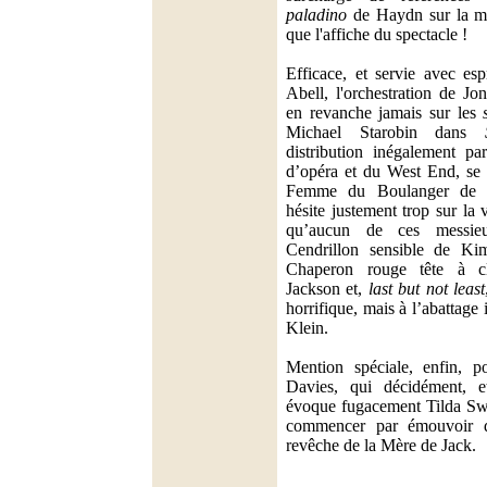
paladino
de Haydn sur la mê
que l'affiche du spectacle !
Efficace, et servie avec es
Abell, l'orchestration de J
en revanche jamais sur les
Michael Starobin dans
distribution inégalement pa
d’opéra et du West End, se 
Femme du Boulanger de Ch
hésite justement trop sur la 
qu’aucun de ces messieu
Cendrillon sensible de Ki
Chaperon rouge tête à c
Jackson et,
last but not least
horrifique, mais à l’abattage 
Klein.
Mention spéciale, enfin, 
Davies, qui décidément, 
évoque fugacement Tilda Swin
commencer par émouvoir d
revêche de la Mère de Jack.