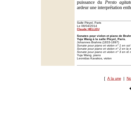
puissance du
Presto agitat
ardeur une interprétation ent
Salle Pleyel, Paris
Le 08/04/2014
Claude HELLEU
Sonates pour violon et piano de Bra
Yuja Wang à la salle Pleyel, Paris.
Johannes Brahms (1833-1897)
Sonate pour piano et violon n° 1 en sol
Sonate pour piano et violon n° 2 en la 
Sonate pour piano et violon n° 3 en ré 
Yuja Wang, piano
Leonidas Kavakos, violon
[
A la une
|
No