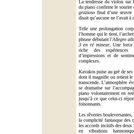
La tendresse du violon sur 
du piano confirme le sourire 
grazioso
final d’une œuvre
disait qu’aucune ne l’avait à 
Telle une prolongation corpo
l’homme qui le tient, l’archet
phrase débutant l’
Allegro all
3 en ré mineur
. Une force
riche des expériences 
d’impressions et de sentim
complexes.
Kavakos puise au gré de ses 
dont il magnifie ou retient le
transcende. L’atmosphère é
se dramatise sur l’accompa
piano volontairement en ret
jusqu’à ce que celui-ci répo
foisonnants.
Les rêveries bouleversantes, l
la complicité fantasque des
les accords incisifs des deux
en vibrations harmoniqu