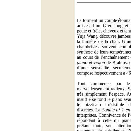
Ils forment un couple étonn
artistes, l’un Grec long et 
petite et frêle, cheveux et ten
Yuja Wang découvre jambes, 
la lumière de la chair. Gran
chambristes souvent complic
synthèse de leurs tempérame
au cours de l’enchaînement 
piano et violon
de Brahms, ce
d’une sensualité secrètem
compose respectivement à 46,
Tout commence par le
merveilleusement radieux. S
très simplement l’espace. A
insufflé se fond le piano av
le pizzicato irrésistible
discrètes. La
Sonate n° 1 en
interprètes. Connivence de l’
répondant à celle du piano
prêtant toute son attent
risquerait de privilégier l