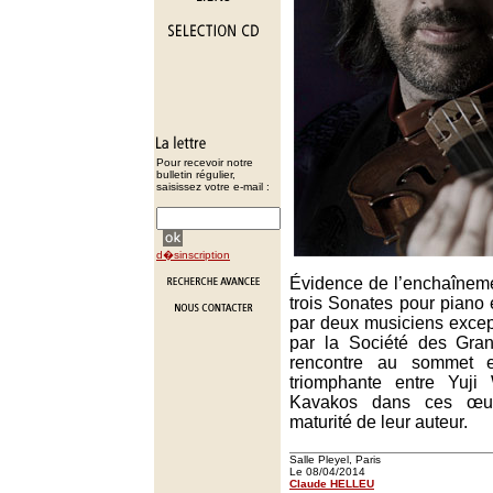
Pour recevoir notre
bulletin régulier,
saisissez votre e-mail :
d�sinscription
Évidence de l’enchaînem
trois Sonates pour piano
par deux musiciens excep
par la Société des Gran
rencontre au sommet 
triomphante entre Yuji
Kavakos dans ces œuv
maturité de leur auteur.
Salle Pleyel, Paris
Le 08/04/2014
Claude HELLEU