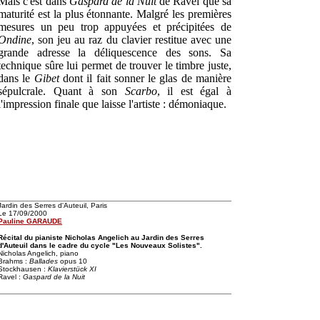
Mais c'est dans
Gaspard de la Nuit
de Ravel que sa
maturité est la plus étonnante. Malgré les premières
mesures un peu trop appuyées et précipitées de
Ondine
, son jeu au raz du clavier restitue avec une
grande adresse la déliquescence des sons. Sa
technique sûre lui permet de trouver le timbre juste,
dans le
Gibet
dont il fait sonner le glas de manière
sépulcrale. Quant à son
Scarbo
, il est égal à
l'impression finale que laisse l'artiste : démoniaque.
Jardin des Serres d'Auteuil, Paris
Le 17/09/2000
Pauline GARAUDE
Récital du pianiste Nicholas Angelich au Jardin des Serres
d'Auteuil dans le cadre du cycle "Les Nouveaux Solistes".
Nicholas Angelich, piano
Brahms :
Ballades
opus 10
Stockhausen :
Klavierstück XI
Ravel :
Gaspard de la Nuit