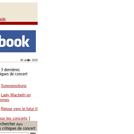
aide
06 ao�t 2026
Surexpositions
Lady Macbeth en
ammes
Retour vers le futur II
ous les concerts
]