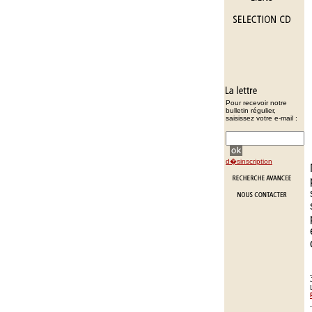
Pour recevoir notre
bulletin régulier,
saisissez votre e-mail :
d�sinscription