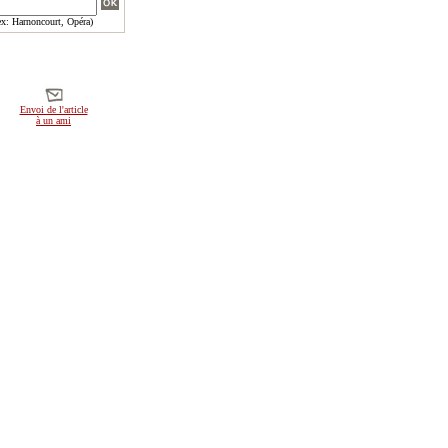
x: Harnoncourt, Opéra)
Envoi de l'article
à un ami