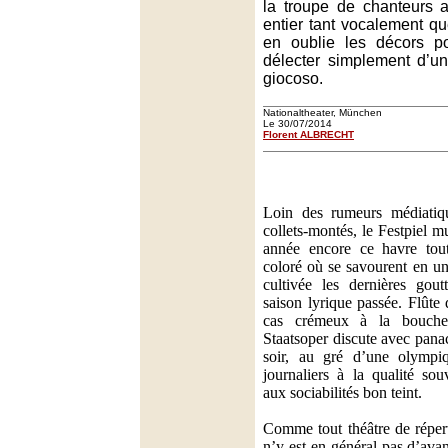
la troupe de chanteurs 
entier tant vocalement q
en oublie les décors p
délecter simplement d’u
giocoso.
Nationaltheater, München
Le 30/07/2014
Florent ALBRECHT
Loin des rumeurs médiatique
collets-montés, le Festpiel 
année encore ce havre tout 
coloré où se savourent en u
cultivée les dernières gout
saison lyrique passée. Flûte
cas crémeux à la bouche
Staatsoper discute avec pana
soir, au gré d’une olympiq
journaliers à la qualité sou
aux sociabilités bon teint.
Comme tout théâtre de répert
n’y est en général pas d’ava