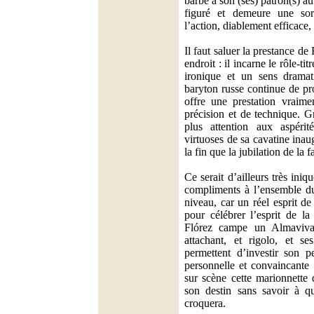
barbe à son (ses) patron(s) a
figuré et demeure une so
l’action, diablement efficace, 
Il faut saluer la prestance d
endroit : il incarne le rôle-tit
ironique et un sens dramat
baryton russe continue de pr
offre une prestation vraime
précision et de technique. G
plus attention aux aspérit
virtuoses de sa cavatine inau
la fin que la jubilation de la f
Ce serait d’ailleurs très ini
compliments à l’ensemble du
niveau, car un réel esprit de
pour célébrer l’esprit de l
Flórez campe un Almaviva 
attachant, et rigolo, et ses
permettent d’investir son 
personnelle et convaincante 
sur scène cette marionnette q
son destin sans savoir à qu
croquera.