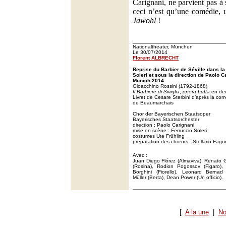
Carignani, ne parvient pas à
ceci n’est qu’une comédie, u
Jawohl
!
Nationaltheater, München
Le 30/07/2014
Florent ALBRECHT
Reprise du Barbier de Séville dans l
Soleri et sous la direction de Paolo C
Munich 2014.
Gioacchino Rossini (1792-1868)
Il Barbiere di Siviglia
,
opera buffa
en deu
Livret de Cesare Sterbini d’après la co
de Beaumarchais
Chor der Bayerischen Staatsoper
Bayerisches Staatsorchester
direction : Paolo Carignani
mise en scène : Ferruccio Soleri
costumes Ute Frühling
préparation des chœurs : Stellario Fag
Avec :
Juan Diego Flórez (Almaviva), Renato Gi
(Rosina), Rodion Pogossov (Figaro), 
Borghini (Fiorello), Leonard Bernad
Müller (Berta), Dean Power (Un officio).
[
A la une
|
No