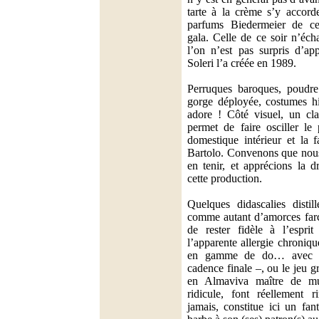
tarte à la crème s’y accord
parfums Biedermeier de ce
gala. Celle de ce soir n’éch
l’on n’est pas surpris d’ap
Soleri l’a créée en 1989.
Perruques baroques, poudr
gorge déployée, costumes hi
adore ! Côté visuel, un cla
permet de faire osciller le 
domestique intérieur et la 
Bartolo. Convenons que nous
en tenir, et apprécions la d
cette production.
Quelques didascalies distil
comme autant d’amorces farc
de rester fidèle à l’espri
l’apparente allergie chroniq
en gamme de do… avec u
cadence finale –, ou le jeu g
en Almaviva maître de m
ridicule, font réellement r
jamais, constitue ici un fan