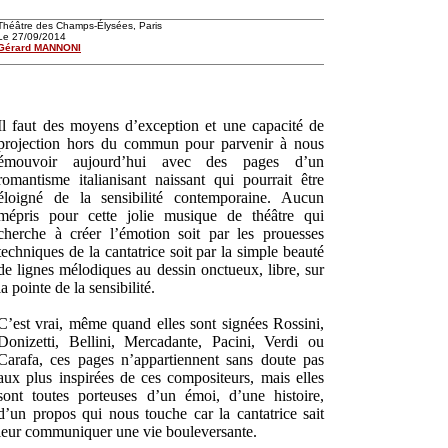
Théâtre des Champs-Élysées, Paris
Le 27/09/2014
Gérard MANNONI
Il faut des moyens d’exception et une capacité de
projection hors du commun pour parvenir à nous
émouvoir aujourd’hui avec des pages d’un
romantisme italianisant naissant qui pourrait être
éloigné de la sensibilité contemporaine. Aucun
mépris pour cette jolie musique de théâtre qui
cherche à créer l’émotion soit par les prouesses
techniques de la cantatrice soit par la simple beauté
de lignes mélodiques au dessin onctueux, libre, sur
la pointe de la sensibilité.
C’est vrai, même quand elles sont signées Rossini,
Donizetti, Bellini, Mercadante, Pacini, Verdi ou
Carafa, ces pages n’appartiennent sans doute pas
aux plus inspirées de ces compositeurs, mais elles
sont toutes porteuses d’un émoi, d’une histoire,
d’un propos qui nous touche car la cantatrice sait
leur communiquer une vie bouleversante.