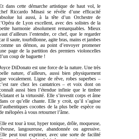
Et dans cette démarche artistique de haut vol, le
chef Riccardo Minasi se révèle d’une efficacité
absolue lui aussi, à la tête d’un Orchestre de
l’Opéra de Lyon excellent, avec des solistes de la
petite harmonie absolument remarquables. Mieux
vaut d’ailleurs l’entendre, ce chef, que le regarder
car il saute, tourbillonne, agite bras, mains et jambes
comme un démon, au point d’envoyer promener
une page de la partition des premiers violoncelles
d’un coup de baguette !
Joyce DiDonato est une force de la nature. Une très
belle nature, d’ailleurs, aussi bien physiquement
que vocalement. Ligne de rêve, robes superbes –
c’est rare chez les cantatrices – et voix dont on
connaît aussi bien l’étendue infinie que le timbre
éclatant et la virtuosité. Elle s’investit corps et âme
dans ce qu’elle chante. Elle y croit, qu’il s’agisse
d’authentiques cocottes de la plus belle espèce ou
de mélopées à vous retourner l’âme.
Elle est tour à tour, hyper tonique, drôle, moqueuse,
rêveuse, langoureuse, abandonnée ou agressive.
Elle peut tout exprimer, avec une sorte de facilité