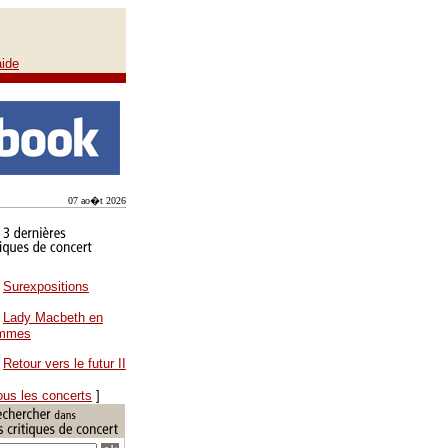
aide
07 ao�t 2026
Surexpositions
Lady Macbeth en
ammes
Retour vers le futur II
ous les concerts
]