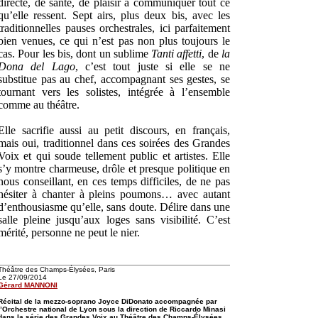
directe, de santé, de plaisir à communiquer tout ce
qu’elle ressent. Sept airs, plus deux bis, avec les
traditionnelles pauses orchestrales, ici parfaitement
bien venues, ce qui n’est pas non plus toujours le
cas. Pour les bis, dont un sublime
Tanti affetti
, de
la
Dona del Lago
, c’est tout juste si elle se ne
substitue pas au chef, accompagnant ses gestes, se
tournant vers les solistes, intégrée à l’ensemble
comme au théâtre.
Elle sacrifie aussi au petit discours, en français,
mais oui, traditionnel dans ces soirées des Grandes
Voix et qui soude tellement public et artistes. Elle
s’y montre charmeuse, drôle et presque politique en
nous conseillant, en ces temps difficiles, de ne pas
hésiter à chanter à pleins poumons… avec autant
d’enthousiasme qu’elle, sans doute. Délire dans une
salle pleine jusqu’aux loges sans visibilité. C’est
mérité, personne ne peut le nier.
Théâtre des Champs-Élysées, Paris
Le 27/09/2014
Gérard MANNONI
Récital de la mezzo-soprano Joyce DiDonato accompagnée par
l’Orchestre national de Lyon sous la direction de Riccardo Minasi
dans la série des Grandes Voix au Théâtre des Champs-Élysées,