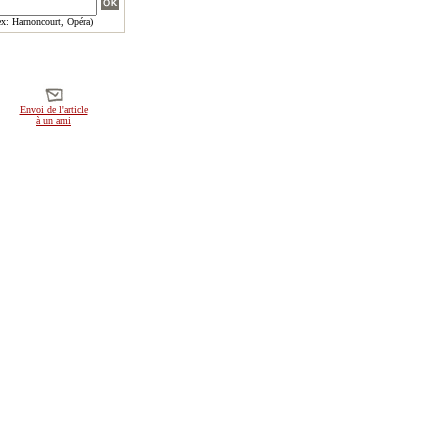
x: Harnoncourt, Opéra)
Envoi de l'article
à un ami