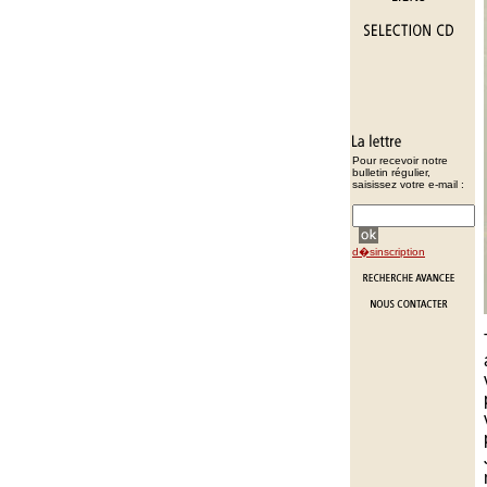
Pour recevoir notre
bulletin régulier,
saisissez votre e-mail :
d�sinscription