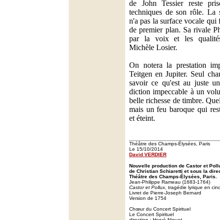
de John Tessier reste priso
techniques de son rôle. La
n'a pas la surface vocale qui f
de premier plan. Sa rivale P
par la voix et les quali
Michèle Losier.
On notera la prestation im
Teitgen en Jupiter. Seul cha
savoir ce qu'est au juste un
diction impeccable à un vol
belle richesse de timbre. Quel
mais un feu baroque qui res
et éteint.
Théâtre des Champs-Élysées, Paris
Le 15/10/2014
David VERDIER
Nouvelle production de Castor et Pol
de Christian Schiaretti et sous la dir
Théâtre des Champs-Élysées, Paris.
Jean-Philippe Rameau (1683-1764)
Castor et Pollux
, tragédie lyrique en cin
Livret de Pierre-Joseph Bernard
Version de 1754
Chœur du Concert Spirituel
Le Concert Spirituel
direction : Hervé Niquet