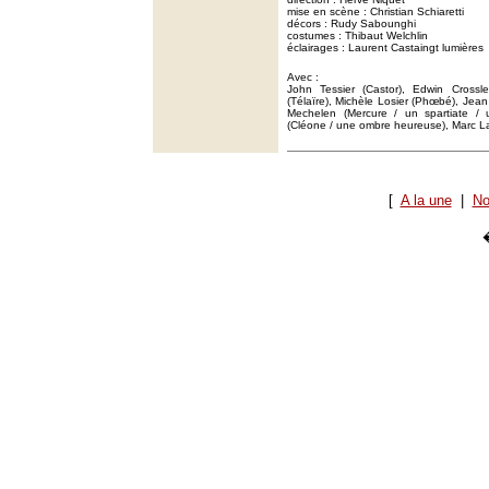
mise en scène : Christian Schiaretti
décors : Rudy Sabounghi
costumes : Thibaut Welchlin
éclairages : Laurent Castaingt lumières
Avec :
John Tessier (Castor), Edwin Crossle
(Télaïre), Michèle Losier (Phœbé), Jean
Mechelen (Mercure / un spartiate / 
(Cléone / une ombre heureuse), Marc La
[
A la une
|
No