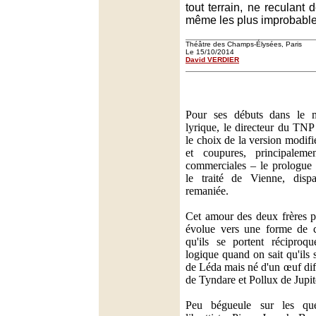
tout terrain, ne reculant 
même les plus improbable
Théâtre des Champs-Élysées, Paris
Le 15/10/2014
David VERDIER
Pour ses débuts dans le 
lyrique, le directeur du TNP
le choix de la version modif
et coupures, principalem
commerciales – le prologue 
le traité de Vienne, dispa
remaniée.
Cet amour des deux frères
évolue vers une forme de c
qu'ils se portent réciproq
logique quand on sait qu'ils 
de Léda mais né d'un œuf diff
de Tyndare et Pollux de Jupit
Peu bégueule sur les que