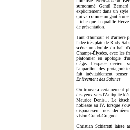
librettiste Pierre-Joseph Be
surnommé Gentil Bernard 
explicitement dans un style
qui va comme un gant à une
– telle que la qualifie Herv
de présentation.
Tant d'humour et d'arrière-
l'idée très plate de Rudy Sab
scène un double du hall d'
Champs-Élysées, avec les fr
plafonnier en apologie d'u
d'âge. L'espace devient sa
l'apparition des protagonist
fait inévitablement pens
Enlèvement des Sabines
.
On trouvera certainement plu
des yeux vers l'Antiquité idé
Maurice Denis… Le kitsch t
noblesse au IV, lorsque s'ou
disparaissent nos dernières
vision Grand-Guignol.
Christian Schiaretti laisse 