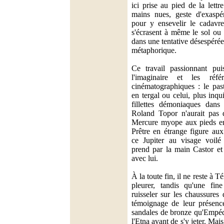
ici prise au pied de la lettr
mains nues, geste d'exaspé
pour y ensevelir le cadavre
s'écrasent à même le sol ou 
dans une tentative désespérée
métaphorique.
Ce travail passionnant pui
l'imaginaire et les réfé
cinématographiques : le pas
en tergal ou celui, plus inqu
fillettes démoniaques dan
Roland Topor n'aurait pas 
Mercure myope aux pieds en
Prêtre en étrange figure au
ce Jupiter au visage voilé
prend par la main Castor et
avec lui.
À la toute fin, il ne reste à T
pleurer, tandis qu'une fine
ruisseler sur les chaussures
témoignage de leur présence
sandales de bronze qu'Empéd
l'Etna avant de s'y jeter. Mais