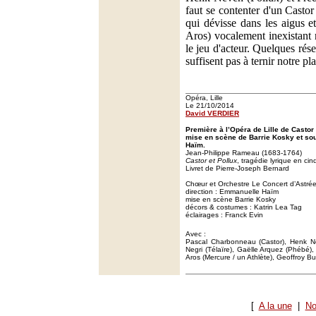
faut se contenter d'un Casto
qui dévisse dans les aigus 
Aros) vocalement inexistant 
le jeu d'acteur. Quelques rés
suffisent pas à ternir notre plai
Opéra, Lille
Le 21/10/2014
David VERDIER
Première à l’Opéra de Lille de Castor
mise en scène de Barrie Kosky et sou
Haïm.
Jean-Philippe Rameau (1683-1764)
Castor et Pollux
, tragédie lyrique en ci
Livret de Pierre-Joseph Bernard
Chœur et Orchestre Le Concert d’Astré
direction : Emmanuelle Haïm
mise en scène Barrie Kosky
décors & costumes : Katrin Lea Tag
éclairages : Franck Evin
Avec :
Pascal Charbonneau (Castor), Henk N
Negri (Télaïre), Gaëlle Arquez (Phébé), 
Aros (Mercure / un Athlète), Geoffroy Bu
[
A la une
|
No