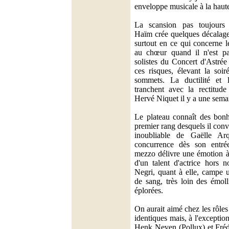
enveloppe musicale à la haut
La scansion pas toujours 
Haïm crée quelques décalages
surtout en ce qui concerne l
au chœur quand il n'est pa
solistes du Concert d'Astrée
ces risques, élevant la soir
sommets. La ductilité et 
tranchent avec la rectitude
Hervé Niquet il y a une sema
Le plateau connaît des bon
premier rang desquels il conv
inoubliable de Gaëlle Arq
concurrence dès son entré
mezzo délivre une émotion à
d'un talent d'actrice hors
Negri, quant à elle, campe u
de sang, très loin des émoll
éplorées.
On aurait aimé chez les rôles
identiques mais, à l'exception
Henk Neven (Pollux) et Frédé