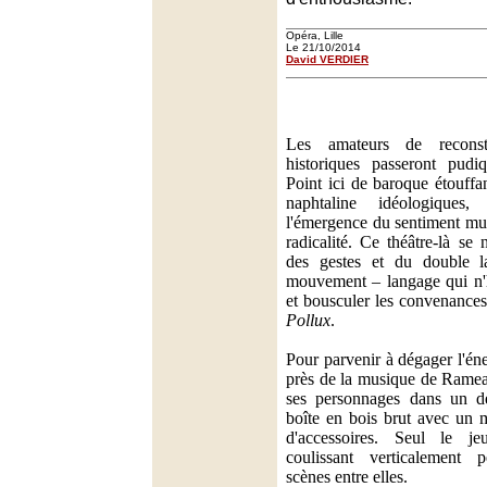
Opéra, Lille
Le 21/10/2014
David VERDIER
Les amateurs de reconsti
historiques passeront pudi
Point ici de baroque étouffa
naphtaline idéologiques
l'émergence du sentiment mus
radicalité. Ce théâtre-là se 
des gestes et du double 
mouvement – langage qui n'h
et bousculer les convenances
Pollux
.
Pour parvenir à dégager l'éne
près de la musique de Ramea
ses personnages dans un dé
boîte en bois brut avec un 
d'accessoires. Seul le j
coulissant verticalement p
scènes entre elles.