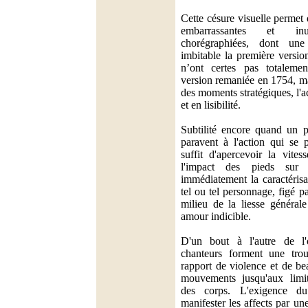
Cette césure visuelle permet 
embarrassantes et inuti
chorégraphiées, dont un
imbitable la première versio
n’ont certes pas totalemen
version remaniée en 1754, ma
des moments stratégiques, l'a
et en lisibilité.
Subtilité encore quand un p
paravent à l'action qui se p
suffit d'apercevoir la vite
l'impact des pieds sur 
immédiatement la caractéris
tel ou tel personnage, figé p
milieu de la liesse général
amour indicible.
D'un bout à l'autre de l'o
chanteurs forment une tr
rapport de violence et de bea
mouvements jusqu'aux limit
des corps. L'exigence d
manifester les affects par un