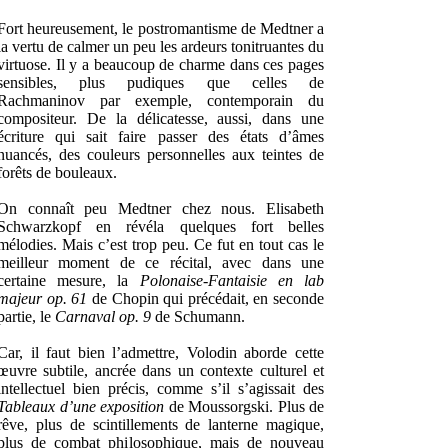
Fort heureusement, le postromantisme de Medtner a
la vertu de calmer un peu les ardeurs tonitruantes du
virtuose. Il y a beaucoup de charme dans ces pages
sensibles, plus pudiques que celles de
Rachmaninov par exemple, contemporain du
compositeur. De la délicatesse, aussi, dans une
écriture qui sait faire passer des états d’âmes
nuancés, des couleurs personnelles aux teintes de
forêts de bouleaux.
On connaît peu Medtner chez nous. Elisabeth
Schwarzkopf en révéla quelques fort belles
mélodies. Mais c’est trop peu. Ce fut en tout cas le
meilleur moment de ce récital, avec dans une
certaine mesure, la
Polonaise-Fantaisie en lab
majeur op. 61
de Chopin qui précédait, en seconde
partie, le
Carnaval op. 9
de Schumann.
Car, il faut bien l’admettre, Volodin aborde cette
œuvre subtile, ancrée dans un contexte culturel et
intellectuel bien précis, comme s’il s’agissait des
Tableaux d’une exposition
de Moussorgski. Plus de
rêve, plus de scintillements de lanterne magique,
plus de combat philosophique, mais de nouveau