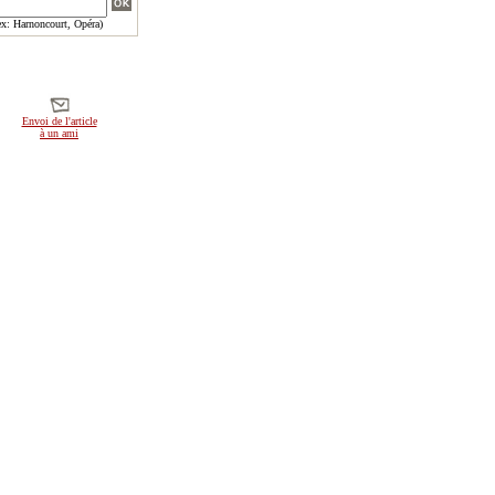
x: Harnoncourt, Opéra)
Envoi de l'article
à un ami