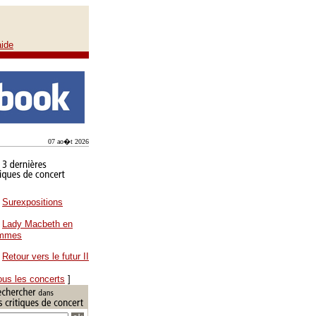
aide
07 ao�t 2026
Surexpositions
Lady Macbeth en
ammes
Retour vers le futur II
ous les concerts
]