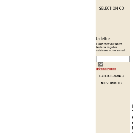
Pour recevoir notre
bulletin régulier,
saisissez votre e-mail :
d�sinscription