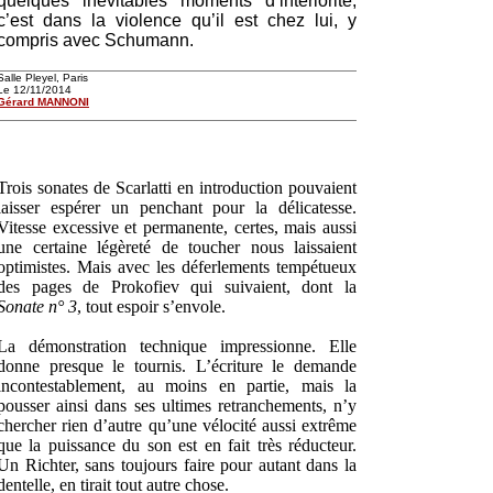
quelques inévitables moments d’intériorité,
c’est dans la violence qu’il est chez lui, y
compris avec Schumann.
Salle Pleyel, Paris
Le 12/11/2014
Gérard MANNONI
Trois sonates de Scarlatti en introduction pouvaient
laisser espérer un penchant pour la délicatesse.
Vitesse excessive et permanente, certes, mais aussi
une certaine légèreté de toucher nous laissaient
optimistes. Mais avec les déferlements tempétueux
des pages de Prokofiev qui suivaient, dont la
Sonate n° 3
, tout espoir s’envole.
La démonstration technique impressionne. Elle
donne presque le tournis. L’écriture le demande
incontestablement, au moins en partie, mais la
pousser ainsi dans ses ultimes retranchements, n’y
chercher rien d’autre qu’une vélocité aussi extrême
que la puissance du son est en fait très réducteur.
Un Richter, sans toujours faire pour autant dans la
dentelle, en tirait tout autre chose.