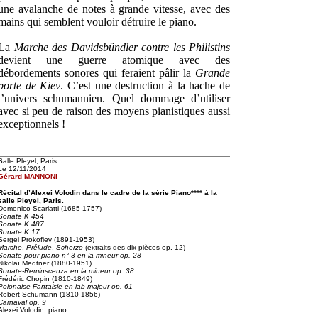
une avalanche de notes à grande vitesse, avec des
mains qui semblent vouloir détruire le piano.
La
Marche des Davidsbündler contre les Philistins
devient une guerre atomique avec des
débordements sonores qui feraient pâlir la
Grande
porte de Kiev
. C’est une destruction à la hache de
l’univers schumannien. Quel dommage d’utiliser
avec si peu de raison des moyens pianistiques aussi
exceptionnels !
Salle Pleyel, Paris
Le 12/11/2014
Gérard MANNONI
Récital d’Alexei Volodin dans le cadre de la série Piano**** à la
salle Pleyel, Paris.
Domenico Scarlatti (1685-1757)
Sonate K 454
Sonate K 487
Sonate K 17
Sergei Prokofiev (1891-1953)
Marche
,
Prélude
,
Scherzo
(extraits des dix pièces op. 12)
Sonate pour piano n° 3 en la mineur op. 28
Nikolaï Medtner (1880-1951)
Sonate-Reminscenza en la mineur op. 38
Frédéric Chopin (1810-1849)
Polonaise-Fantaisie en lab majeur op. 61
Robert Schumann (1810-1856)
Carnaval op. 9
Alexei Volodin, piano