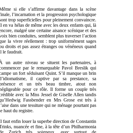
Même si elle s’affirme davantage dans la scène
finale, l’incarnation et la progression psychologique
sont trop superficielles pour pleinement convaincre.
Il en va hélas de même avec les deux enfants qui, là
encore, malgré une certaine aisance scénique et des
voix bien conduites, semblent plus traverser l’action
que la vivre réellement : trop uniformément sages
ou droits et pas assez étranges ou vénéneux quand
il le faudrait.
À un autre niveau se situent les partenaires, à
commencer par le remarquable Pavol Breslik qui
campe un fort séduisant Quint. S’il manque un brin
d’idiomatisme, il captive par sa prestance, sa
présence et un très beau timbre, atout non
négligeable pour ce rôle. Il forme un couple très
crédible avec la Miss Jessel de Giselle Allen tandis
qu’Hedwig Fassbender en Mrs Grose est très à
l’aise dans une tessiture qui ne ménage pourtant pas
le haut du registre.
Il faut enfin louer la superbe direction de Constantin
Trinks, nuancée et fine, à la tête d’un Philharmonia
de Zurich très soigneux, avec surtout de