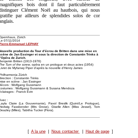
magnifiques bois dont il faut particulièrement
distinguer Clément Noël au hautbois, qui nous
gratifie par ailleurs de splendides solos de cor
anglais.
Opernhaus, Zürich
Le 07/11/2014
Pierre-Emmanuel LEPHAY
Nouvelle production du Tour d’écrou de Britten dans une mise en
scène de Jan Essinger et sous la direction de Constantin Trinks à
l’Opéra de Zurich.
Benjamin Britten (1913-1976)
The Turn of the screw
, opéra en un prologue et deux actes (1954)
Livret de Myfanwy Piper d'après la nouvelle d'Henry James
Philharmonia Zürich
direction : Constantin Trinks
mise en scène : Jan Essinger
décors : Wolfgang Gussmann
costumes : Wolfgang Gussmann & Susana Mendoza
éclairages : Franck Evin
Avec :
Layla Claire (La Gouvernante), Pavol Breslik (Quint/Le Prologue),
Hedwig Fassbender (Mrs Grose), Giselle Allen (Miss Jessel), Tom
Deazley (Miles), Tabitha Tucker (Flora).
[
A la une
|
Nous contacter
|
Haut de page
]