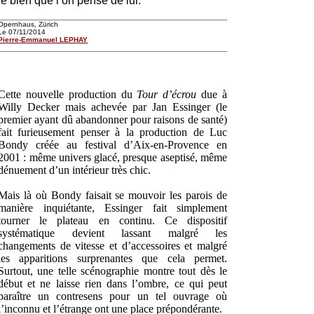
le bien que l’on pense de lui.
Opernhaus, Zürich
Le 07/11/2014
Pierre-Emmanuel LEPHAY
Cette nouvelle production du
Tour d’écrou
due à
Willy Decker mais achevée par Jan Essinger (le
premier ayant dû abandonner pour raisons de santé)
fait furieusement penser à la production de Luc
Bondy créée au festival d’Aix-en-Provence en
2001 : même univers glacé, presque aseptisé, même
dénuement d’un intérieur très chic.
Mais là où Bondy faisait se mouvoir les parois de
manière inquiétante, Essinger fait simplement
tourner le plateau en continu. Ce dispositif
systématique devient lassant malgré les
changements de vitesse et d’accessoires et malgré
les apparitions surprenantes que cela permet.
Surtout, une telle scénographie montre tout dès le
début et ne laisse rien dans l’ombre, ce qui peut
paraître un contresens pour un tel ouvrage où
l’inconnu et l’étrange ont une place prépondérante.