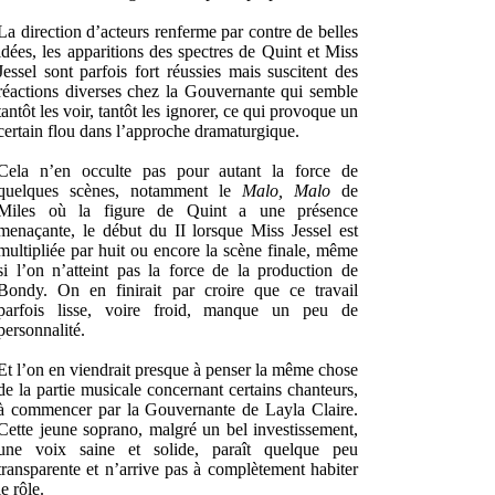
La direction d’acteurs renferme par contre de belles
idées, les apparitions des spectres de Quint et Miss
Jessel sont parfois fort réussies mais suscitent des
réactions diverses chez la Gouvernante qui semble
tantôt les voir, tantôt les ignorer, ce qui provoque un
certain flou dans l’approche dramaturgique.
Cela n’en occulte pas pour autant la force de
quelques scènes, notamment le
Malo, Malo
de
Miles où la figure de Quint a une présence
menaçante, le début du II lorsque Miss Jessel est
multipliée par huit ou encore la scène finale, même
si l’on n’atteint pas la force de la production de
Bondy. On en finirait par croire que ce travail
parfois lisse, voire froid, manque un peu de
personnalité.
Et l’on en viendrait presque à penser la même chose
de la partie musicale concernant certains chanteurs,
à commencer par la Gouvernante de Layla Claire.
Cette jeune soprano, malgré un bel investissement,
une voix saine et solide, paraît quelque peu
transparente et n’arrive pas à complètement habiter
le rôle.