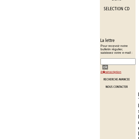
Pour recevoir notre
bulletin régulier,
saisissez votre e-mail :
d�sinscription