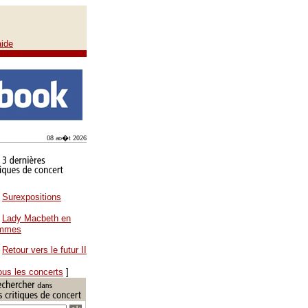
aide
08 ao�t 2026
Surexpositions
Lady Macbeth en
ammes
Retour vers le futur II
ous les concerts
]