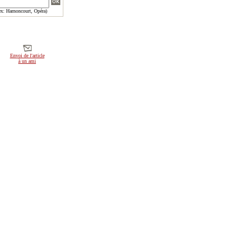
x: Harnoncourt, Opéra)
Envoi de l'article
à un ami