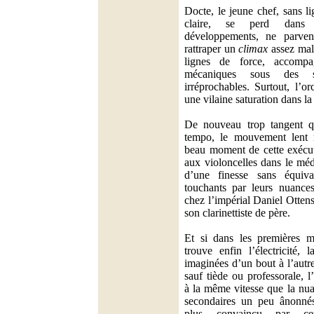
Docte, le jeune chef, sans li
claire, se perd dans l
développements, ne parven
rattraper un
climax
assez mal
lignes de force, accomp
mécaniques sous des s
irréprochables. Surtout, l’o
une vilaine saturation dans la
De nouveau trop tangent qu
tempo, le mouvement lent r
beau moment de cette exécu
aux violoncelles dans le méd
d’une finesse sans équiv
touchants par leurs nuance
chez l’impérial Daniel Ottens
son clarinettiste de père.
Et si dans les premières 
trouve enfin l’électricité,
imaginées d’un bout à l’autre
sauf tiède ou professorale, 
à la même vitesse que la nu
secondaires un peu ânonnés
plus convaincu par ce