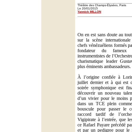
Théâtre des Champs-Élysées, Paris
Le 20/01/2015
Yannick MILLON
On en est sans doute au tou
sur la scène international
chefs vénézuéliens formés p
fondateur du fameux 
instrumentistes de l’Orchestr
charismatique leader Gust
plus éminents ambassadeurs.
À l’origine confiée à Lori
juillet dernier et à qui est 
soirée symphonique est fin
découvrir un nouveau talen
d’un vivier pour le moins p
dans un TCE plein comme
bouscule pour passer le c
raccord tardif de l’orche
Vigipirate à l’entrée, que l
ce Rafael Payare précédé par
et par un pedigree pour le 