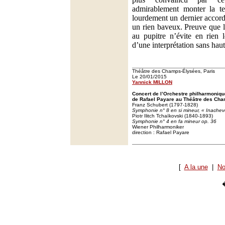
admirablement monter la te
lourdement un dernier accor
un rien baveux. Preuve que l
au pupitre n’évite en rien 
d’une interprétation sans hau
Théâtre des Champs-Élysées, Paris
Le 20/01/2015
Yannick MILLON
Concert de l’Orchestre philharmoniqu
de Rafael Payare au Théâtre des Cha
Franz Schubert (1797-1828)
Symphonie n° 8 en si mineur, « Inache
Piotr Ilitch Tchaïkovski (1840-1893)
Symphonie n° 4 en fa mineur op. 36
Wiener Philharmoniker
direction : Rafael Payare
[
A la une
|
No