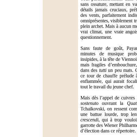
sans ossature, mettant en va
détails jamais cruciaux, pré
des vents, parfaitement indi
omniprésentes, visiblement tr
plein archet. Mais à aucun 
vrai climat, une vraie ango
questionnement.
Sans faute de goût, Payar
minutes de musique prob
insipides, à la tête de Vienn
mais fragiles d’embouchure,
dans des
tutti
un peu mats. O
ce tour de chauffe prélude 
enflammée, qui aurait focali
tout le travail du jeune chef.
Mais dès l’appel de cuivres l
sostenuto
ouvrant la
Quat
Tchaïkovski, on ressent co
une battue lourde, trop len
crescendi
, qui à trop vouloi
garrotte des Wiener Philharm
d’élection dans ce répertoire.