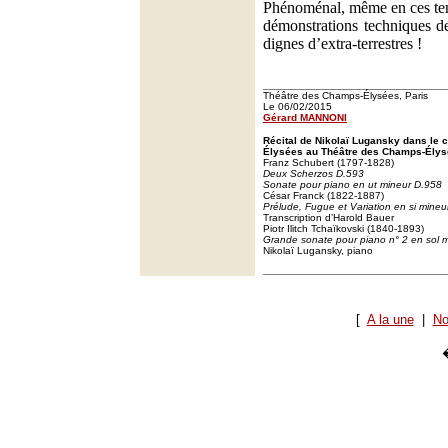
Phénoménal, même en ces te
démonstrations techniques d
dignes d’extra-terrestres !
Théâtre des Champs-Élysées, Paris
Le 06/02/2015
Gérard MANNONI
Récital de Nikolaï Lugansky dans le
Élysées au Théâtre des Champs-Élysé
Franz Schubert (1797-1828)
Deux Scherzos D.593
Sonate pour piano en ut mineur D.958
César Franck (1822-1887)
Prélude, Fugue et Variation en si mineu
Transcription d’Harold Bauer
Piotr Ilitch Tchaïkovski (1840-1893)
Grande sonate pour piano n° 2 en sol m
Nikolaï Lugansky, piano
[
A la une
|
No