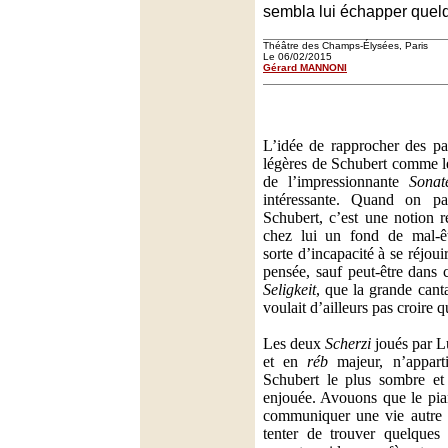
sembla lui échapper quel
Théâtre des Champs-Élysées, Paris
Le 06/02/2015
Gérard MANNONI
L’idée de rapprocher des p
légères de Schubert comme 
de l’impressionnante
Sonat
intéressante. Quand on pa
Schubert, c’est une notion re
chez lui un fond de mal-êt
sorte d’incapacité à se réjoui
pensée, sauf peut-être dans
Seligkeit
, que la grande cant
voulait d’ailleurs pas croire qu
Les deux
Scherzi
joués par L
et en
réb
majeur, n’appart
Schubert le plus sombre et
enjouée. Avouons que le pian
communiquer une vie autre q
tenter de trouver quelques