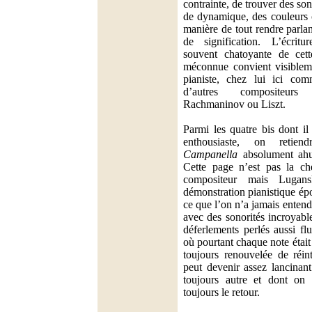
contrainte, de trouver des son
de dynamique, des couleurs 
manière de tout rendre parla
de signification. L’écritu
souvent chatoyante de cett
méconnue convient visibleme
pianiste, chez lui ici com
d’autres compositeu
Rachmaninov ou Liszt.
Parmi les quatre bis dont il 
enthousiaste, on retie
Campanella
absolument ahur
Cette page n’est pas la ch
compositeur mais Lugan
démonstration pianistique ép
ce que l’on n’a jamais entend
avec des sonorités incroyabl
déferlements perlés aussi fl
où pourtant chaque note étai
toujours renouvelée de réin
peut devenir assez lancinant
toujours autre et dont on a
toujours le retour.