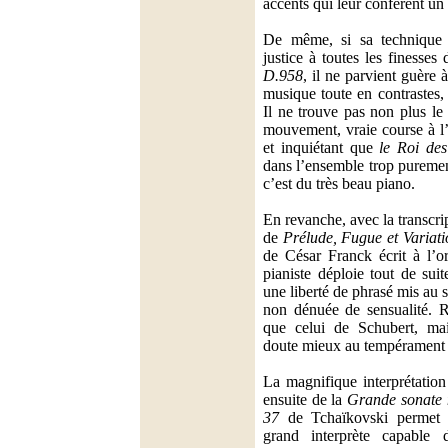
accents qui leur confèrent un 
De même, si sa technique 
justice à toutes les finesses
D.958
, il ne parvient guère 
musique toute en contrastes
Il ne trouve pas non plus le 
mouvement, vraie course à l’
et inquiétant que
le Roi de
dans l’ensemble trop puremen
c’est du très beau piano.
En revanche, avec la transcr
de
Prélude, Fugue et Variati
de César Franck écrit à l’or
pianiste déploie tout de sui
une liberté de phrasé mis au s
non dénuée de sensualité. R
que celui de Schubert, mai
doute mieux au tempérament 
La magnifique interprétati
ensuite de la
Grande sonate 
37
de Tchaïkovski permet e
grand interprète capable d