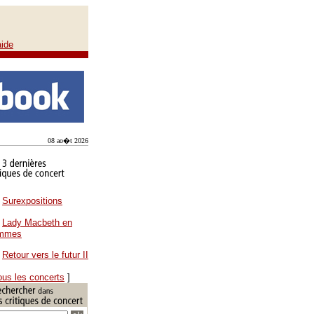
aide
08 ao�t 2026
Surexpositions
Lady Macbeth en
ammes
Retour vers le futur II
ous les concerts
]