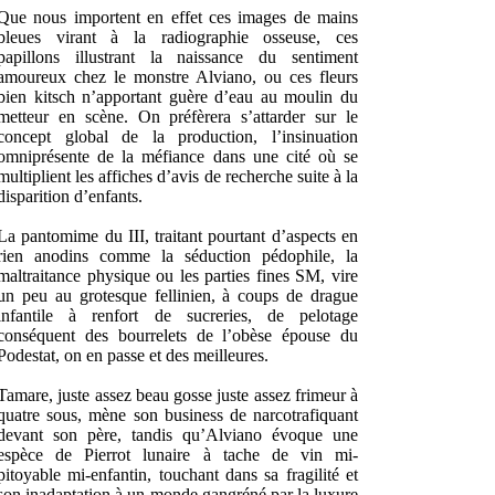
Que nous importent en effet ces images de mains
bleues virant à la radiographie osseuse, ces
papillons illustrant la naissance du sentiment
amoureux chez le monstre Alviano, ou ces fleurs
bien kitsch n’apportant guère d’eau au moulin du
metteur en scène. On préfèrera s’attarder sur le
concept global de la production, l’insinuation
omniprésente de la méfiance dans une cité où se
multiplient les affiches d’avis de recherche suite à la
disparition d’enfants.
La pantomime du III, traitant pourtant d’aspects en
rien anodins comme la séduction pédophile, la
maltraitance physique ou les parties fines SM, vire
un peu au grotesque fellinien, à coups de drague
infantile à renfort de sucreries, de pelotage
conséquent des bourrelets de l’obèse épouse du
Podestat, on en passe et des meilleures.
Tamare, juste assez beau gosse juste assez frimeur à
quatre sous, mène son business de narcotrafiquant
devant son père, tandis qu’Alviano évoque une
espèce de Pierrot lunaire à tache de vin mi-
pitoyable mi-enfantin, touchant dans sa fragilité et
son inadaptation à un monde gangréné par la luxure