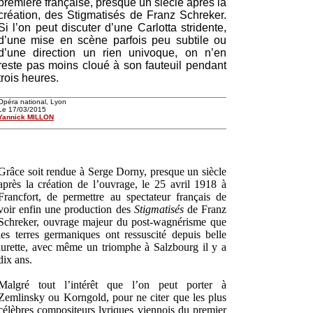
première française, presque un siècle après la
création, des Stigmatisés de Franz Schreker.
Si l’on peut discuter d’une Carlotta stridente,
d’une mise en scène parfois peu subtile ou
d’une direction un rien univoque, on n’en
reste pas moins cloué à son fauteuil pendant
trois heures.
Opéra national, Lyon
Le 17/03/2015
Yannick MILLON
Grâce soit rendue à Serge Dorny, presque un siècle
après la création de l’ouvrage, le 25 avril 1918 à
Francfort, de permettre au spectateur français de
voir enfin une production des
Stigmatisés
de Franz
Schreker, ouvrage majeur du post-wagnérisme que
les terres germaniques ont ressuscité depuis belle
lurette, avec même un triomphe à Salzbourg il y a
dix ans.
Malgré tout l’intérêt que l’on peut porter à
Zemlinsky ou Korngold, pour ne citer que les plus
célèbres compositeurs lyriques viennois du premier