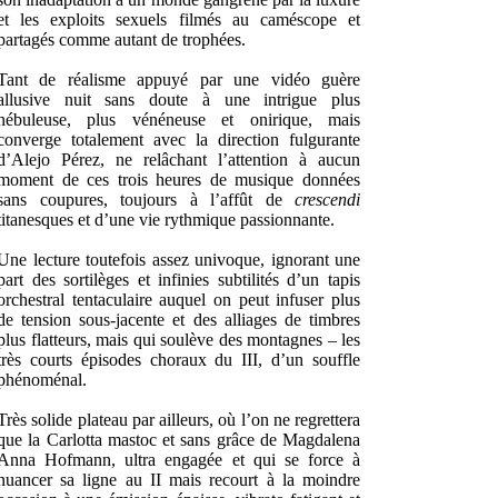
et les exploits sexuels filmés au caméscope et
partagés comme autant de trophées.
Tant de réalisme appuyé par une vidéo guère
allusive nuit sans doute à une intrigue plus
nébuleuse, plus vénéneuse et onirique, mais
converge totalement avec la direction fulgurante
d’Alejo Pérez, ne relâchant l’attention à aucun
moment de ces trois heures de musique données
sans coupures, toujours à l’affût de
crescendi
titanesques et d’une vie rythmique passionnante.
Une lecture toutefois assez univoque, ignorant une
part des sortilèges et infinies subtilités d’un tapis
orchestral tentaculaire auquel on peut infuser plus
de tension sous-jacente et des alliages de timbres
plus flatteurs, mais qui soulève des montagnes – les
très courts épisodes choraux du III, d’un souffle
phénoménal.
Très solide plateau par ailleurs, où l’on ne regrettera
que la Carlotta mastoc et sans grâce de Magdalena
Anna Hofmann, ultra engagée et qui se force à
nuancer sa ligne au II mais recourt à la moindre