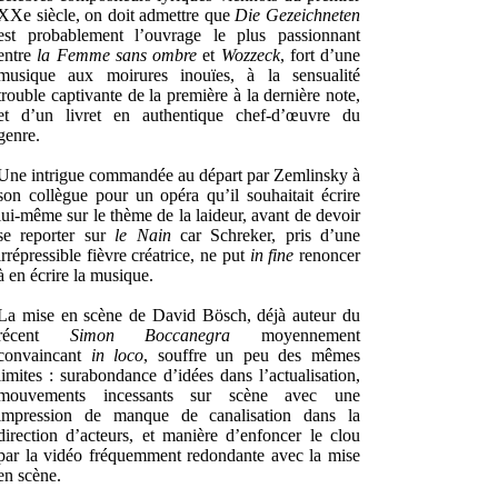
XXe siècle, on doit admettre que
Die Gezeichneten
est probablement l’ouvrage le plus passionnant
entre
la Femme sans ombre
et
Wozzeck
, fort d’une
musique aux moirures inouïes, à la sensualité
trouble captivante de la première à la dernière note,
et d’un livret en authentique chef-d’œuvre du
genre.
Une intrigue commandée au départ par Zemlinsky à
son collègue pour un opéra qu’il souhaitait écrire
lui-même sur le thème de la laideur, avant de devoir
se reporter sur
le Nain
car Schreker, pris d’une
irrépressible fièvre créatrice, ne put
in fine
renoncer
à en écrire la musique.
La mise en scène de David Bösch, déjà auteur du
récent
Simon Boccanegra
moyennement
convaincant
in loco
, souffre un peu des mêmes
limites : surabondance d’idées dans l’actualisation,
mouvements incessants sur scène avec une
impression de manque de canalisation dans la
direction d’acteurs, et manière d’enfoncer le clou
par la vidéo fréquemment redondante avec la mise
en scène.