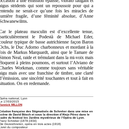
occasion à une émission épaisse, vibrato fatigant et
aigus stridents qui sont un repoussoir pour qui a
entendu ne serait-ce qu’une fois les miracles de
lumière fragile, d’une féminité absolue, d’Anne
Schwanewilms.
Car le plateau masculin est d’excellente tenue,
particulièrement le Podestà de Michael Eder,
couleur typique de basse autrichienne façon Baron
Ochs, le Duc Adorno charbonneux et mordant à la
fois de Markus Marquardt, ainsi que le Tamare de
Simon Neal, raide et trémulant dans la mi-voix mais
éloquent à pleins poumons, et surtout l’Alviano de
Charles Workman, comme toujours sans véritable
aigu mais avec une franchise de timbre, une clarté
d’émission, une sincérité touchantes et tout à fait en
situation. On en redemande.
Opéra national, Lyon
Le 17/03/2015
Yannick MILLON
Création française des Stigmatisés de Schreker dans une mise en
scène de David Bösch et sous la direction d’Alejo Pérez dans le
cadre du festival les Jardins mystérieux de l’Opéra de Lyon.
Franz Schreker (1878-1934)
Die Gezeichneten
, opéra en trois actes (1918)
Livret du compositeur