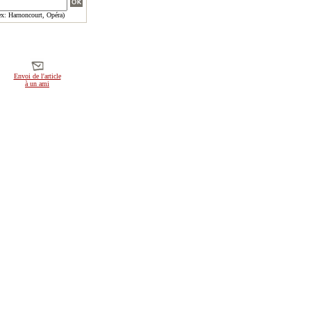
x: Harnoncourt, Opéra)
Envoi de l'article
à un ami