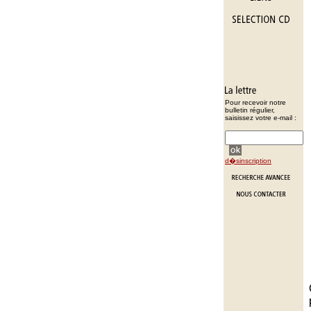
Pour recevoir notre
bulletin régulier,
saisissez votre e-mail :
d�sinscription