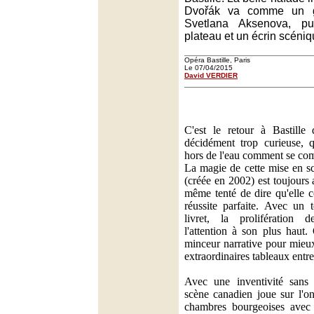
Dvořák va comme un g
Svetlana Aksenova, p
plateau et un écrin scéniq
Opéra Bastille, Paris
Le 07/04/2015
David VERDIER
C'est le retour à Bastille 
décidément trop curieuse, q
hors de l'eau comment se co
La magie de cette mise en s
(créée en 2002) est toujours 
même tenté de dire qu'elle 
réussite parfaite. Avec un 
livret, la prolifération 
l'attention à son plus haut.
minceur narrative pour mieux
extraordinaires tableaux entre 
Avec une inventivité sans 
scène canadien joue sur l'o
chambres bourgeoises avec 