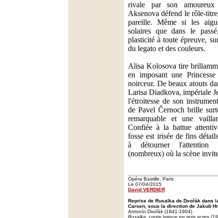
rivale par son amoureux 
Aksenova défend le rôle-titr
pareille. Même si les aigu
solaires que dans le passé
plasticité à toute épreuve, su
du legato et des couleurs.
Alisa Kolosova tire brillamm
en imposant une Princesse 
noirceur. De beaux atouts da
Larisa Diadkova, impériale Je
l'étroitesse de son instrumen
de Pavel Černoch brille surt
remarquable et une vailla
Confiée à la battue attenti
fosse est irisée de fins détai
à détourner l'attentio
(nombreux) où la scène invite
Opéra Bastille, Paris
Le 07/04/2015
David VERDIER
Reprise de Rusalka de Dvořák dans l
Carsen, sous la direction de Jakub Hr
Antonín Dvořák (1841-1904)
Rusalka
, conte lyrique en trois actes (1