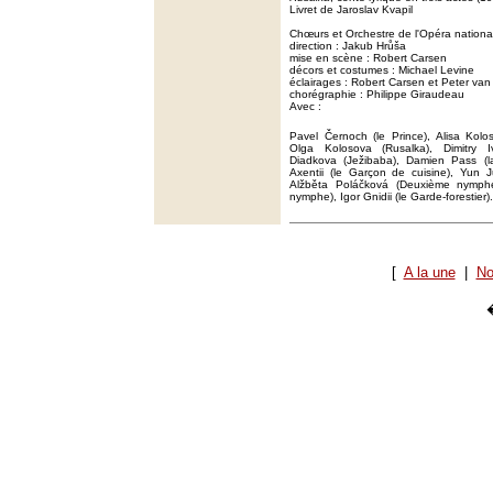
Livret de Jaroslav Kvapil
Chœurs et Orchestre de l'Opéra nationa
direction : Jakub Hrůša
mise en scène : Robert Carsen
décors et costumes : Michael Levine
éclairages : Robert Carsen et Peter van
chorégraphie : Philippe Giraudeau
Avec :
Pavel Černoch (le Prince), Alisa Kolo
Olga Kolosova (Rusalka), Dimitry Iv
Diadkova (Ježibaba), Damien Pass (l
Axentii (le Garçon de cuisine), Yun 
Alžběta Poláčková (Deuxième nymphe
nymphe), Igor Gnidii (le Garde-forestier).
[
A la une
|
No