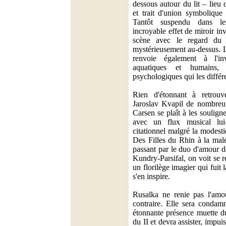
dessous autour du lit – lieu
et trait d'union symbolique 
Tantôt suspendu dans le
incroyable effet de miroir in
scène avec le regard du 
mystérieusement au-dessus. L
renvoie également à l'i
aquatiques et humains,
psychologiques qui les différ
Rien d'étonnant à retrouv
Jaroslav Kvapil de nombreu
Carsen se plaît à les soulign
avec un flux musical lu
citationnel malgré la modesti
Des Filles du Rhin à la malé
passant par le duo d'amour d
Kundry-Parsifal, on voit se re
un florilège imagier qui fuit l
s'en inspire.
Rusalka ne renie pas l'amou
contraire. Elle sera conda
étonnante présence muette d
du II et devra assister, impuis