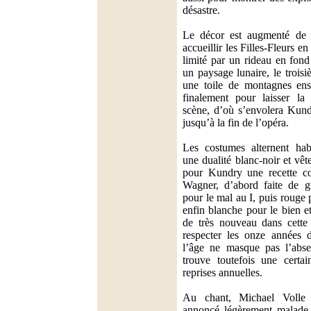
désastre.
Le décor est augmenté de
accueillir les Filles-Fleurs 
limité par un rideau en fond
un paysage lunaire, le trois
une toile de montagnes enso
finalement pour laisser la v
scène, d’où s’envolera Kund
jusqu’à la fin de l’opéra.
Les costumes alternent hab
une dualité blanc-noir et vêt
pour Kundry une recette c
Wagner, d’abord faite de gu
pour le mal au I, puis rouge 
enfin blanche pour le bien et
de très nouveau dans cette 
respecter les onze années 
l’âge ne masque pas l’absen
trouve toutefois une certai
reprises annuelles.
Au chant, Michael Volle 
annoncé légèrement malade 