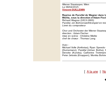
Wiener Staatsoper, Wien
Le 08/04/2015
Vincent GUILLEMIN
Reprise de Parsifal de Wagner dans l
Mielitz, sous la direction d’Adam Fis
Richard Wagner (1813-1883)
Parsifal
,
ein Bühnenweihfestspiel
en tro
Livret du compositeur
Chor und Orchester der Wiener Staatso
direction : Adam Fischer
mise en scène : Christine Mielitz
chef de chœur : Thomas Lang
Avec :
Michael Volle (Amfortas), Ryan Speedo G
(Gurnemanz), Parsifal (Johan Botha), 
Denoke (Kundry), Catherine Trottman
Peter Jelosits (Knappen), Monika Bohine
[
A la une
|
No