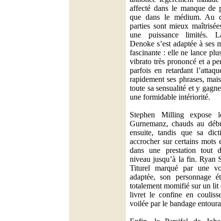
affecté dans le manque de 
que dans le médium. Au der
parties sont mieux maîtrisée
une puissance limités. 
Denoke s’est adaptée à ses 
fascinante : elle ne lance plu
vibrato très prononcé et a pe
parfois en retardant l’attaq
rapidement ses phrases, mais
toute sa sensualité et y gag
une formidable intériorité.
Stephen Milling expose 
Gurnemanz, chauds au débu
ensuite, tandis que sa dicti
accrocher sur certains mots 
dans une prestation tout
niveau jusqu’à la fin. Ryan
Titurel marqué par une voi
adaptée, son personnage é
totalement momifié sur un lit 
livret le confine en couliss
voilée par le bandage entoura