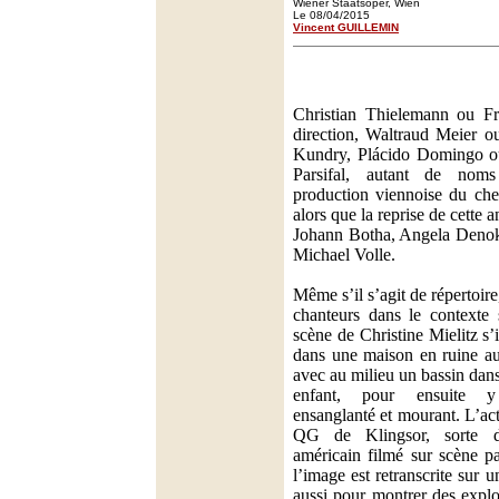
Wiener Staatsoper, Wien
Le 08/04/2015
Vincent GUILLEMIN
Christian Thielemann ou Fr
direction, Waltraud Meier o
Kundry, Plácido Domingo 
Parsifal, autant de nom
production viennoise du ch
alors que la reprise de cette 
Johann Botha, Angela Denok
Michael Volle.
Même s’il s’agit de répertoir
chanteurs dans le contexte
scène de Christine Mielitz s’
dans une maison en ruine au
avec au milieu un bassin dans
enfant, pour ensuite y
ensanglanté et mourant. L’ac
QG de Klingsor, sorte 
américain filmé sur scène 
l’image est retranscrite sur un
aussi pour montrer des explo