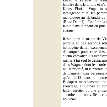
Enfin, le Parsifal de Jo
lumière dans le timbre et n’a
Klaus Florian Vogt, mais
intelligence et réussit parti
monologue au II, tandis qu’
(Boaz Daniel) affublé de la 
faible dans le chant en plus
affirmé.
Reste alors la magie de Vi
parfaits et des seconds rôl
homogène dans l’excellence,
démarquer pour cette fois a
aucun chevalier. L’Orchester
mérite à lui seul le déplace
dans Wagner, dont les corde
ni l’intériorité, ni la retenue
de manière moins personnelle
qu’en 2013 dans la même 
Budapest, mais construit une 
l’ouvrage, et l’ouvre au fu
faire regretter qu’une chose 
attendre une nouvelle occas
nouveau.