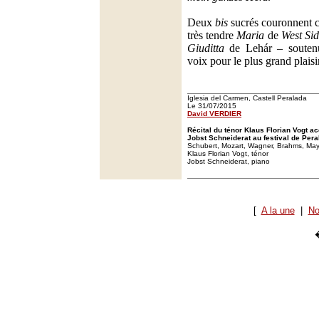
Deux
bis
sucrés couronnent c
très tendre
Maria
de
West Sid
Giuditta
de Lehár – soutenu
voix pour le plus grand plaisi
Iglesia del Carmen, Castell Peralada
Le 31/07/2015
David VERDIER
Récital du ténor Klaus Florian Vogt 
Jobst Schneiderat au festival de Pera
Schubert, Mozart, Wagner, Brahms, May
Klaus Florian Vogt, ténor
Jobst Schneiderat, piano
[
A la une
|
No