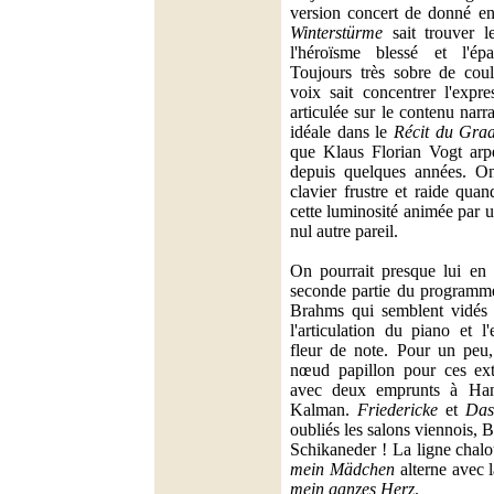
version concert de donné e
Winterstürme
sait trouver le
l'héroïsme blessé et l'é
Toujours très sobre de coul
voix sait concentrer l'expre
articulée sur le contenu narr
idéale dans le
Récit du Graa
que Klaus Florian Vogt arp
depuis quelques années. On
clavier frustre et raide quan
cette luminosité animée par u
nul autre pareil.
On pourrait presque lui en 
seconde partie du programm
Brahms qui semblent vidés 
l'articulation du piano et l
fleur de note. Pour un peu, 
nœud papillon pour ces ext
avec deux emprunts à Ha
Kalman.
Friedericke
et
Das
oubliés les salons viennois, B
Schikaneder ! La ligne chal
mein Mädchen
alterne avec 
mein ganzes Herz
.