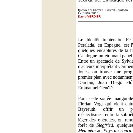
Iglesia del Carmen, Castell Peralada
Le 31/07/2015
David VERDIER
Le bientôt trentenaire Fe
Peralada, en Espagne, est l
quelques encablures de la fr
Catalogne un étonnant panel 
Entre un spectacle de Sylvi
d'acteurs interprétant Carme
Jones, on trouve une prog
premier plan avec notamment,
Damrau, Juan Diego Fló
Emmanuel Cenčić.
Pour cette soirée inaugurale
Florian Vogt qui vient ent
Bayreuth, offrir un pr
d'éclectisme : entre la sobri
léger des opérettes, on ren
forêt de
Siegfried
, quelque
Meunière
au
Pays du sourir