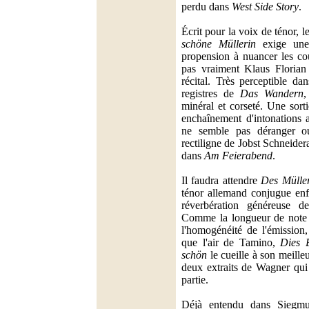
perdu dans
West Side Story
.
Écrit pour la voix de ténor, 
schöne Müllerin
exige une 
propension à nuancer les co
pas vraiment Klaus Florian
récital. Très perceptible d
registres de
Das Wandern
,
minéral et corseté. Une sort
enchaînement d'intonations 
ne semble pas déranger o
rectiligne de Jobst Schneidera
dans
Am Feierabend
.
Il faudra attendre
Des Mülle
ténor allemand conjugue enfi
réverbération généreuse d
Comme la longueur de note e
l'homogénéité de l'émission
que l'air de Tamino,
Dies B
schön
le cueille à son meille
deux extraits de Wagner qui
partie.
Déjà entendu dans Siegm