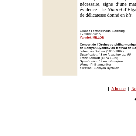
nécessaire, signe d’une mat
évidence – le
Nimrod
d’Elgar
de délicatesse donné en
bis
.
Großes Festspielhaus, Salzburg
Le 30/08/2015
Yannick MILLON
Concert de l’Orchestre philharmoniqu
de Semyon Bychkov au festival de Sa
Johannes Brahms (1833-1897)
Symphonie n° 3 en fa majeur op. 90
Franz Schmidt (1874-1939)
Symphonie n° 2 en mib majeur
Wiener Philharmoniker
direction : Semyon Bychkov
[
A la une
|
No