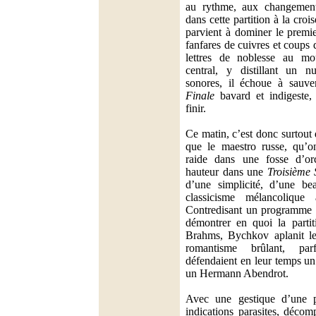
au rythme, aux changement
dans cette partition à la croi
parvient à dominer le premi
fanfares de cuivres et coups 
lettres de noblesse au mo
central, y distillant un n
sonores, il échoue à sauv
Finale
bavard et indigeste, 
finir.
Ce matin, c’est donc surtout 
que le maestro russe, qu’o
raide dans une fosse d’orc
hauteur dans une
Troisième
d’une simplicité, d’une be
classicisme mélancolique
Contredisant un programme d
démontrer en quoi la partit
Brahms, Bychkov aplanit les
romantisme brûlant, parf
défendaient en leur temps u
un Hermann Abendrot.
Avec une gestique d’une pa
indications parasites, déco