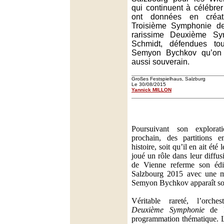
qui continuent à célébrer 
ont données en créat
Troisième Symphonie de
rarissime Deuxième S
Schmidt, défendues t
Semyon Bychkov qu’on
aussi souverain.
Großes Festspielhaus, Salzburg
Le 30/08/2015
Yannick MILLON
Poursuivant son explorati
prochain, des partitions 
histoire, soit qu’il en ait été l
joué un rôle dans leur diffu
de Vienne referme son éd
Salzbourg 2015 avec une ma
Semyon Bychkov apparaît sou
Véritable rareté, l’orche
Deuxième Symphonie
de F
programmation thématique. L