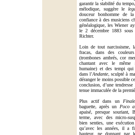
garantir la stabilité du tempo
mélodique, suggère le
leg
douceur bonhomme de la p
confiance à des musiciens ch
généalogique, les Wiener ay
le 2 décembre 1883 sous 
Richter.
Loin de tout narcissisme, 
fracas, dans des couleur
(trombones ambrés, cor merv
chantant avec le même s
humaine) et des tempi qui
dans l’
Andante
, sculpté à m
déranger le moins possible c
conclusion, d’une tendresse
tenue immaculée de la premièr
Plus actif dans un
Final
baguette, après un
Poco al
apaisé, presque souriant
terme, avec des micro-sus
bien senties, une exécution
qu’avec les années, il a f
hauteur, ne donnant par le