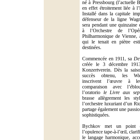
né à Pressbourg (l’actuelle B
en effet étroitement liée à l’
Installé dans la capitale im
défenseur de la ligne Wagn
sera pendant une quinzaine d
à l’Orchestre de l’Opé
Philharmonique de Vienne, 
qui le tenait en piètre est
destinées.
Commencée en 1911, sa
De
créée le 3 décembre 1913
Konzertverein. Dès la saiso
succès obtenu, les Wie
inscrivent l’œuvre à le
comparaison avec l’éblou
l’oratorio
le Livre aux sep
brasse allègrement les sty
l’orchestre luxuriant d’un Ri
partage également une passio
sophistiquées.
Bychkov met un point d
l’opulence tape-à-l’œil, clarifi
le langage harmonique, acc