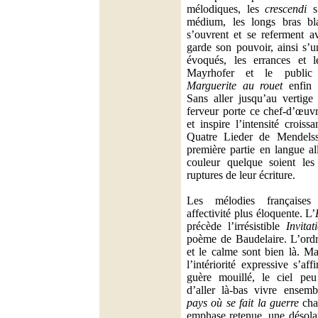
mélodiques, les
crescendi
s’
médium, les longs bras bl
s’ouvrent et se referment a
garde son pouvoir, ainsi s’u
évoqués, les errances et l
Mayrhofer et le public
Marguerite au rouet
enfin 
Sans aller jusqu’au vertige
ferveur porte ce chef-d’œuv
et inspire l’intensité croiss
Quatre Lieder de Mendelss
première partie en langue 
couleur quelque soient les 
ruptures de leur écriture.
Les mélodies françaises 
affectivité plus éloquente. L’
précède l’irrésistible
Invita
poème de Baudelaire. L’ordre
et le calme sont bien là. M
l’intériorité expressive s’aff
guère mouillé, le ciel peu
d’aller là-bas vivre ensem
pays où se fait la guerre
cha
emphase retenue, une désola