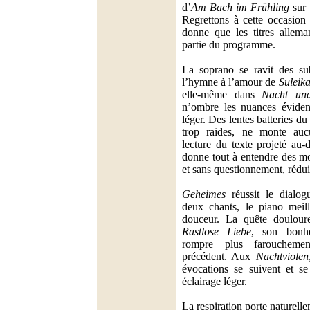
d’
Am Bach im Frühling
sur 
Regrettons à cette occasio
donne que les titres allema
partie du programme.
La soprano se ravit des sub
l’hymne à l’amour de
Suleik
elle-même dans
Nacht un
n’ombre les nuances évident
léger. Des lentes batteries d
trop raides, ne monte auc
lecture du texte projeté au-
donne tout à entendre des mo
et sans questionnement, rédui
Geheimes
réussit le dialogu
deux chants, le piano meil
douceur. La quête douloure
Rastlose Liebe
, son bonhe
rompre plus faroucheme
précédent. Aux
Nachtviolen
évocations se suivent et se
éclairage léger.
La respiration porte naturell