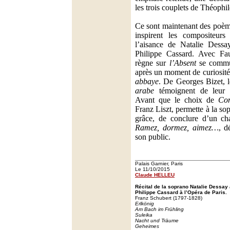
les trois couplets de Théophil
Ce sont maintenant des poèm
inspirent les compositeurs 
l’aisance de Natalie Dessa
Philippe Cassard. Avec Fau
règne sur
l’Absent
se commun
après un moment de curiosit
abbaye
. De Georges Bizet, 
arabe
témoignent de leur c
Avant que le choix de
Com
Franz Liszt, permette à la s
grâce, de conclure d’un ch
Ramez, dormez, aimez…
, d
son public.
Palais Garnier, Paris
Le 11/10/2015
Claude HELLEU
Récital de la soprano Natalie Dessa
Philippe Cassard à l’Opéra de Paris.
Franz Schubert (1797-1828)
Erlkönig
Am Bach im Frühling
Suleika
Nacht und Träume
Geheimes