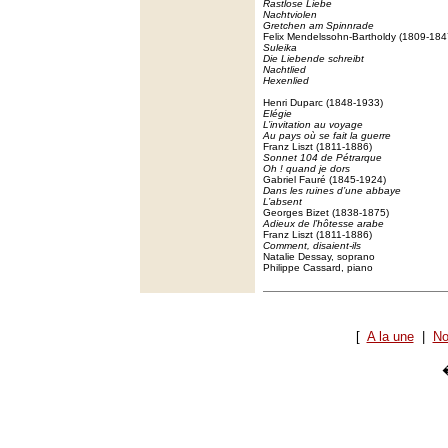
Rastlose Liebe
Nachtviolen
Gretchen am Spinnrade
Felix Mendelssohn-Bartholdy (1809-184
Suleika
Die Liebende schreibt
Nachtlied
Hexenlied
Henri Duparc (1848-1933)
Elégie
L’invitation au voyage
Au pays où se fait la guerre
Franz Liszt (1811-1886)
Sonnet 104 de Pétrarque
Oh ! quand je dors
Gabriel Fauré (1845-1924)
Dans les ruines d’une abbaye
L’absent
Georges Bizet (1838-1875)
Adieux de l’hôtesse arabe
Franz Liszt (1811-1886)
Comment, disaient-ils
Natalie Dessay, soprano
Philippe Cassard, piano
[
A la une
|
No