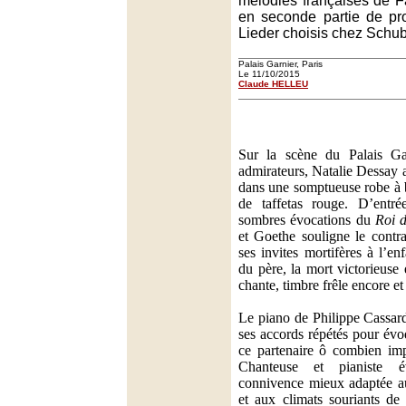
mélodies françaises de F
en seconde partie de pr
Lieder choisis chez Schu
Palais Garnier, Paris
Le 11/10/2015
Claude HELLEU
Sur la scène du Palais Ga
admirateurs, Natalie Dessay a
dans une somptueuse robe à b
de taffetas rouge. D’entré
sombres évocations du
Roi d
et Goethe souligne le contra
ses invites mortifères à l’en
du père, la mort victorieuse 
chante, timbre frêle encore e
Le piano de Philippe Cassar
ses accords répétés pour év
ce partenaire ô combien imp
Chanteuse et pianiste é
connivence mieux adaptée au
et aux climats souriants de 