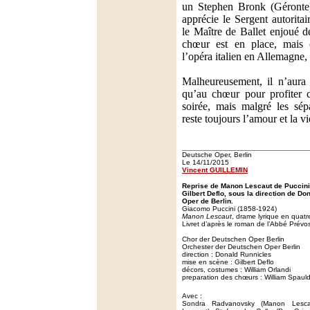
un Stephen Bronk (Géronte)
apprécie le Sergent autorita
le Maître de Ballet enjoué 
chœur est en place, mais
l’opéra italien en Allemagne, 
Malheureusement, il n’aura
qu’au chœur pour profiter 
soirée, mais malgré les sépa
reste toujours l’amour et la vi
Deutsche Oper, Berlin
Le 14/11/2015
Vincent GUILLEMIN
Reprise de Manon Lescaut de Puccini
Gilbert Deflo, sous la direction de Do
Oper de Berlin.
Giacomo Puccini (1858-1924)
Manon Lescaut
, drame lyrique en quatr
Livret d’après le roman de l’Abbé Prévo
Chor der Deutschen Oper Berlin
Orchester der Deutschen Oper Berlin
direction : Donald Runnicles
mise en scène : Gilbert Deflo
décors, costumes : William Orlandi
preparation des chœurs : William Spaul
Avec :
Sondra Radvanovsky (Manon Lescaul