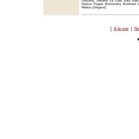
Lescaut), Stefano La Colla (Des Grie
Gideon Poppe (Edmondo), Burkhard Ulr
Welton (Sergent).
[
A la une
|
No