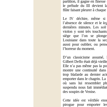
partition, il gagne en finesse 
le prélude du III devient la
flûte faisant pleurer à chaque
Le IV déchire, même si l
l’absence de silence et le
le
dernières minutes. Les
soli
violon y sont très touchants
siège que l’on se plong
Louisiane dans toute la sec
aussi pour oublier, ou pens
l’horreur du moment.
D’un classicisme assumé,
Gilbert Deflo était déjà vieill
Elle n’a pas même pas la po
montre une continuité dans
trop blafarde au dernier ac
emporter dans le chagrin. La se
où sans lui ressembler p
suspendu nous fait immédia
des soupirs de Venise.
Cette idée est vérifiée ens
pirogue pour emporter les