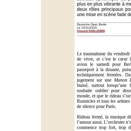
plus en plus vibrante à 
deux rôles principaux po
une mise en scène fade de
Deutsche Oper, Berlin
Le 14/11/2015
Vincent GUILLEMIN
Le traumatisme du vendredi 
de vivre, et c’est le cœur
avion le samedi pour Ber
passeport à la douane, puisq
techniquement fermées. Dan
jugement sur une
Manon L
biaisé, surtout lorsqu’une 
souhaite oublier pour deu
monde, et que le rideau s’ou
Runnicles et tous les artist
de silence pour Paris.
Rideau fermé, la musique dé
l’amour aussi. L’orchestre n’es
commence trop fort, trop