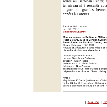
soirée au Barbican Center,
tel niveau ni à ressentir aut
augure de grandes heures
années à Londres.
Barbican Hall, London
Le 10/01/2016
Vincent GUILLEMIN
Mise en espace de Pelléas et Mélisa
Peter Sellars, avec le London Sympho
Simon Rattle, au Barbican Center, Lon
Claude Debussy (1862-1918)
Pelléas et Mélisande
, drame lyrique en 
Livret d’après Maurice Maeterlinck
London Symphony Chorus
London Symphony Orchestra
direction : Simon Rattle
mise en espace : Peter Sellars
éclairages : Ben Zamora
assistant directeur : Hans-Georg Lenhar
préparation des chœurs : Simon Halsey
Avec :
Magdalena Kožená (Mélisande), Christi
Finley (Golaud), Franz-Josef Selig (Ark
Joshua Bloom (le docteur), un enfant (Y
[
A la une
|
No