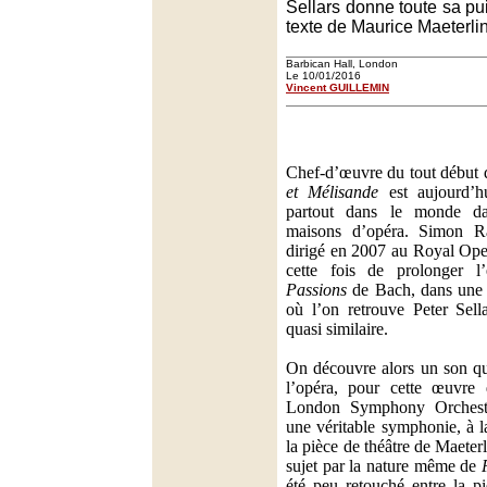
Sellars donne toute sa pu
texte de Maurice Maeterli
Barbican Hall, London
Le 10/01/2016
Vincent GUILLEMIN
Chef-d’œuvre du tout début
et Mélisande
est aujourd’h
partout dans le monde da
maisons d’opéra. Simon Rat
dirigé en 2007 au Royal Ope
cette fois de prolonger l
Passions
de Bach, dans une 
où l’on retrouve Peter Sella
quasi similaire.
On découvre alors un son qu
l’opéra, pour cette œuvre 
London Symphony Orchest
une véritable symphonie, à l
la pièce de théâtre de Maeter
sujet par la nature même de
été peu retouché entre la piè