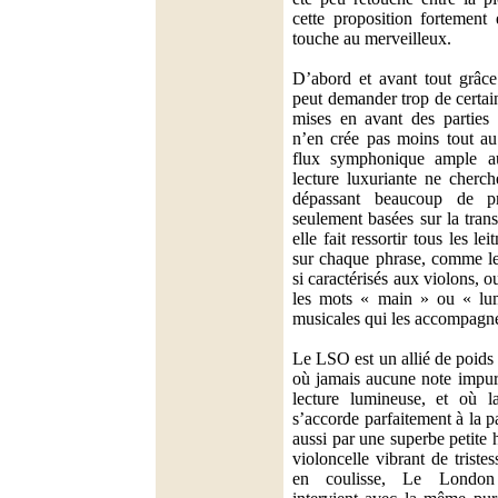
cette proposition fortement
touche au merveilleux.
D’abord et avant tout grâce
peut demander trop de certain
mises en avant des parties 
n’en crée pas moins tout au
flux symphonique ample aut
lecture luxuriante ne cherc
dépassant beaucoup de pro
seulement basées sur la tran
elle fait ressortir tous les le
sur chaque phrase, comme le
si caractérisés aux violons, ou
les mots « main » ou « lumi
musicales qui les accompagn
Le LSO est un allié de poids 
où jamais aucune note impure
lecture lumineuse, et où l
s’accorde parfaitement à la p
aussi par une superbe petite
violoncelle vibrant de triste
en coulisse, Le Londo