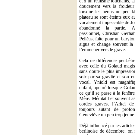
et d’un réalisme touchants, t
doucement vers la froideur
lorsque les néons un peu ki
plateau se sont éteints eux a
vocalement impeccable de Jo
abandonné la partie. A
passionnel, Christian Gerha
Pelléas, faite pour un baryton
aigus et change souvent la 
l’emmener vers le grave.
Cela ne différencie peut-êtr
avec celle du Golaud magist
sans doute le plus impressio
soir par sa gravité et son 
vocal. Yniold est magnif
enfant, apeuré lorsque Golau
ce qu’il se passe à la fenêtre
Mère. Méditatif et souvent ass
cordes graves, l’Arkel de
toujours autant de profo
Geneviève un peu trop jeune
Déjà influencé par les articles
berlinoise de décembre, on s