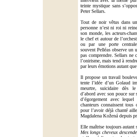
intervient avec la même pur
teinte mystique sans s’oppos
Peter Sellars.
Tout de noir vêtus dans un
personne n’est ni roi ni rei
son monde, les acteurs-chant
le chef et autour de l’orchest
ou par une porte centrale 
souvent Pelléas observe un u
pas comprendre. Sellars ne c
l’onirisme, mais tend à rendr
par leurs émotions autant que
Il propose un travail boulev
tente l’idée d’un Golaud im
meurtre, suicidaire dès le
d’abord avec son pouce sur 
d’égorgement avec lequel i
chanteurs connaissent tous 
pour l’avoir déjà chanté ail
Magdalena Kožená depuis pr
Elle maîtrise toujours autant
Mes longs cheveux descende