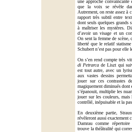
une approche convaincante d
que la voix se révèle dan
Autrement, on reste assez à 
rapport très subtil entre tex
dont seuls quelques grands s
à maîtriser les mystères. D
d’avoir un visage et un com
On sent la femme de scène, q
liberté que le relatif statism
Schubert n’est pas pour elle l
On s’en rend compte très vit
di Petrarca
de Liszt qui suiv
est tout autre, avec un lyri
aux vastes dessins permetta
jouer sur ces contrastes d
magiquement diminués dont el
s’épanouit, multiplie les nua
jouer sur les couleurs, mais 
contrôlé, inépuisable et la pa
En deuxième partie, Strau
révèleront aussi exactement 
Damrau comme répertoire 
trouve la théâtralité qui corr