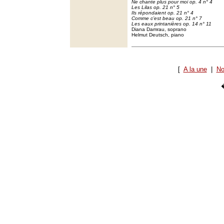
Ne chante plus pour moi op. 4 n° 4
Les Lilas op. 21 n° 5
Ils répondaient op. 21 n° 4
Comme c’est beau op. 21 n° 7
Les eaux printanières op. 14 n° 11
Diana Damrau, soprano
Helmut Deutsch, piano
[
A la une
|
No