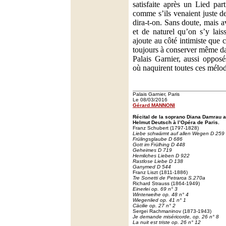
satisfaite après un Lied part
comme s’ils venaient juste d
dira-t-on. Sans doute, mais a
et de naturel qu’on s’y lais
ajoute au côté intimiste que 
toujours à conserver même d
Palais Garnier, aussi oppos
où naquirent toutes ces mélod
Palais Garnier, Paris
Le 08/03/2016
Gérard MANNONI
Récital de la soprano Diana Damrau
Helmut Deutsch à l’Opéra de Paris.
Franz Schubert (1797-1828)
Liebe schwärmt auf allen Wegen D 259
Frülingsglaube D 686
Gott im Frülhing D 448
Geheimes D 719
Hemliches Lieben D 922
Rastlose Liebe D 138
Ganymed D 544
Franz Liszt (1811-1886)
Tre Sonetti de Petrarca S.270a
Richard Strauss (1864-1949)
Einerlei op. 69 n° 3
Winterweihe op. 48 n° 4
Wiegenlied op. 41 n° 1
Cäcilie op. 27 n° 2
Sergei Rachmaninov (1873-1943)
Je demande miséricorde, op. 26 n° 8
La nuit est triste op. 26 n° 12