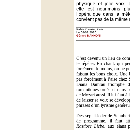
physique et jolie voix,
elle est néanmoins pl
l’opéra que dans la mélo
convient pas de la même 
Palais Garnier, Paris
Le 08/03/2016
Gérard MANNONI
C’est devenu un lieu de com
le répéter. En chant, qui pe
forcément le moins, ou ne pe
faisant les bons choix. Une 
pas forcément à l’aise chez 
Diana Damrau triomphe da
romantiques ornés et dans 
de Mozart aussi. Il lui faut à 
de laisser sa voix se dévelo
phrases d’un lyrisme généreux
Des sept Lieder de Schubert
de programme, il faut atte
Rastlose Liebe
, aux élans p