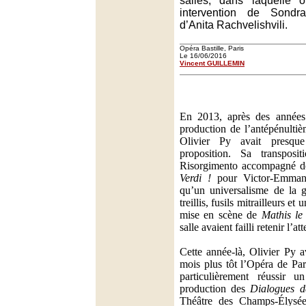
salles, dans laquelle 
intervention de Sond
d’Anita Rachvelishvili.
Opéra Bastille, Paris
Le 16/06/2016
Vincent GUILLEMIN
En 2013, après des années 
production de l’antépénulti
Olivier Py avait presqu
proposition. Sa transposit
Risorgimento accompagné d
Verdi !
pour Victor-Emmanue
qu’un universalisme de la g
treillis, fusils mitrailleurs et
mise en scène de
Mathis le 
salle avaient failli retenir l’at
Cette année-là, Olivier Py 
mois plus tôt l’Opéra de Pa
particulièrement réussir 
production des
Dialogues d
Théâtre des Champs-Élysées