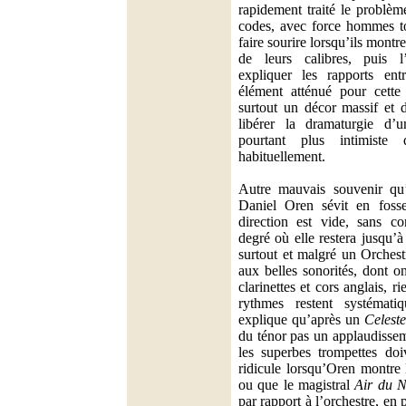
rapidement traité le problè
codes, avec force hommes to
faire sourire lorsqu’ils montr
de leurs calibres, puis l’
expliquer les rapports ent
élément atténué pour cette 
surtout un décor massif et 
libérer la dramaturgie d’un
pourtant plus intimiste
habituellement.
Autre mauvais souvenir qu’
Daniel Oren sévit en fosse
direction est vide, sans c
degré où elle restera jusqu’à
surtout et malgré un Orchest
aux belles sonorités, dont on
clarinettes et cors anglais, ri
rythmes restent systémati
explique qu’après un
Celest
du ténor pas un applaudissem
les superbes trompettes doi
ridicule lorsqu’Oren montre 
ou que le magistral
Air du N
par rapport à l’orchestre, en