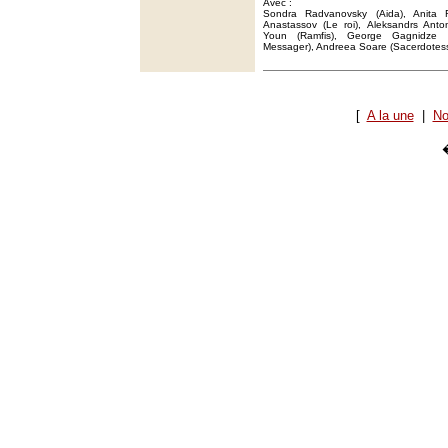
Avec :
Sondra Radvanovsky (Aida), Anita Rac
Anastassov (Le roi), Aleksandrs Ant
Youn (Ramfis), George Gagnidze 
Messager), Andreea Soare (Sacerdotess
[
A la une
|
No