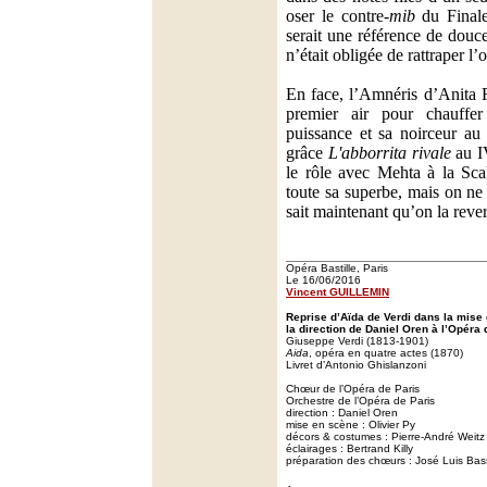
oser le contre-
mib
du Final
serait une référence de douce
n’était obligée de rattraper l’
En face, l’Amnéris d’Anita R
premier air pour chauffer
puissance et sa noirceur au 
grâce
L'abborrita rivale
au IV
le rôle avec Mehta à la Sca
toute sa superbe, mais on ne 
sait maintenant qu’on la rever
Opéra Bastille, Paris
Le 16/06/2016
Vincent GUILLEMIN
Reprise d’Aïda de Verdi dans la mise 
la direction de Daniel Oren à l’Opéra 
Giuseppe Verdi (1813-1901)
Aida
, opéra en quatre actes (1870)
Livret d’Antonio Ghislanzoni
Chœur de l’Opéra de Paris
Orchestre de l’Opéra de Paris
direction : Daniel Oren
mise en scène : Olivier Py
décors & costumes : Pierre-André Weitz
éclairages : Bertrand Killy
préparation des chœurs : José Luis Ba