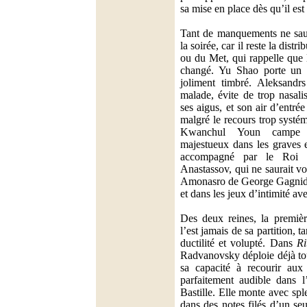
sa mise en place dès qu’il est
Tant de manquements ne saur
la soirée, car il reste la dist
ou du Met, qui rappelle que 
changé. Yu Shao porte un M
joliment timbré. Aleksandr
malade, évite de trop nasali
ses aigus, et son air d’entr
malgré le recours trop systé
Kwanchul Youn campe 
majestueux dans les graves e
accompagné par le Roi b
Anastassov, qui ne saurait vo
Amonasro de George Gagnidz
et dans les jeux d’intimité avec
Des deux reines, la premiè
l’est jamais de sa partition, ta
ductilité et volupté. Dans
Ri
Radvanovsky déploie déjà tou
sa capacité à recourir au
parfaitement audible dans 
Bastille. Elle monte avec spl
dans des notes filés d’un seu