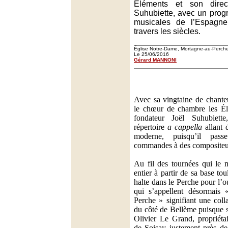
Eléments et son direc
Suhubiette, avec un pro
musicales de l’Espagne
travers les siècles.
Église Notre-Dame, Mortagne-au-Perch
Le 25/06/2016
Gérard MANNONI
Avec sa vingtaine de chanteu
le chœur de chambre les Él
fondateur Joël Suhubiett
répertoire
a cappella
allant 
moderne, puisqu’il pass
commandes à des compositeur
Au fil des tournées qui le
entier à partir de sa base tou
halte dans le Perche pour l’
qui s’appellent désormais
Perche » signifiant une coll
du côté de Bellème puisque 
Olivier Le Grand, propriéta
de Soisay justement près de