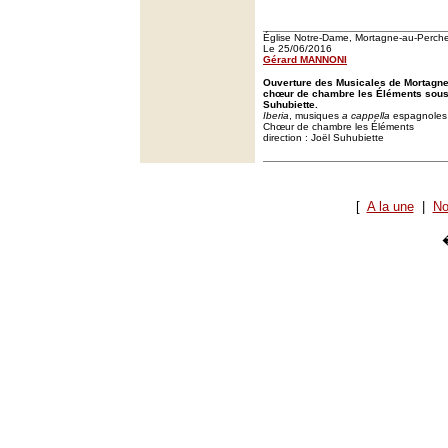
Église Notre-Dame, Mortagne-au-Perch
Le 25/06/2016
Gérard MANNONI
Ouverture des Musicales de Mortagne
chœur de chambre les Éléments sous 
Suhubiette.
Iberia
, musiques
a cappella
espagnoles 
Chœur de chambre les Éléments
direction : Joël Suhubiette
[
A la une
|
No