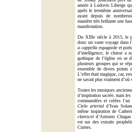
année à Ludovic Liberge qui 
après le trentième anniversai
ayant depuis de nombreus
manière très brillante une hau
manifestation.
Du XIIIe siècle à 2015, l
donc un vaste voyage dans l’
a cappella
espagnole et port
d’intelligence, le chœur a su
gothique de l’église en se d
plusieurs groupes qui se rép
ensemble de divers points d
L’effet était magique, car, e
ne savait plus vraiment d’où 
Toutes les musiques ancienne
d’inspiration sacrée, mais le
commandées et créées l’an d
Cielo arterial
d’Ivan Solano
même inspiration de Catheri
clarescet
d’Antonio Chagas 
est sur des extraits prophét
Cumes.