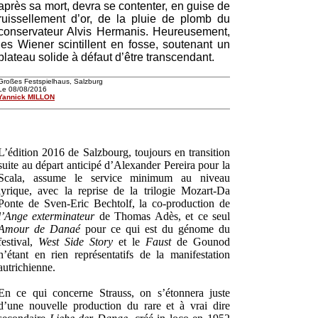
après sa mort, devra se contenter, en guise de
ruissellement d’or, de la pluie de plomb du
conservateur Alvis Hermanis. Heureusement,
les Wiener scintillent en fosse, soutenant un
plateau solide à défaut d’être transcendant.
Großes Festspielhaus, Salzburg
Le 08/08/2016
Yannick MILLON
L’édition 2016 de Salzbourg, toujours en transition
suite au départ anticipé d’Alexander Pereira pour la
Scala, assume le service minimum au niveau
lyrique, avec la reprise de la trilogie Mozart-Da
Ponte de Sven-Eric Bechtolf, la co-production de
l’Ange exterminateur
de Thomas Adès, et ce seul
Amour de Danaé
pour ce qui est du génome du
festival,
West Side Story
et le
Faust
de Gounod
n’étant en rien représentatifs de la manifestation
autrichienne.
En ce qui concerne Strauss, on s’étonnera juste
d’une nouvelle production du rare et à vrai dire