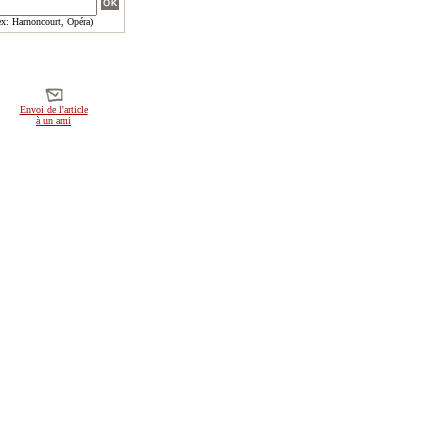
x: Harnoncourt, Opéra)
Envoi de l'article
à un ami