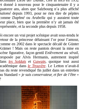
secondaire
Liebe der Danae
, créé in loco en 1952
et donné à nouveau pour le cinquantenaire il y a
quatorze ans, alors que Salzbourg n’a plus affiché
Salomé
depuis 1993, pour ne rien dire de pépites
comme
Daphné
ou
Arabella
qui y auraient toute
leur place, bien que la première n’y ait jamais été
représentée, et la seconde plus depuis 1958.
Si encore un vrai projet scénique avait sous-tendu le
retour de la princesse délaissant l’or pour l’amour,
comme en 2002 dans le spectacle décalé de Günter
Krämer ! Mais on reste pantois devant la mise en
scène figurative, façon gentil
Enlèvement au sérail
,
proposée par Alvis Hermanis, autrement inspiré
dans
les Soldats
et
Gawain
, quoique tout aussi
académique dans
le Trouvère
. Le Letton n’avait-il
pas du reste revendiqué fin juillet dans un entretien
au Standard «
je suis conservateur, et fier de l’être
»
?