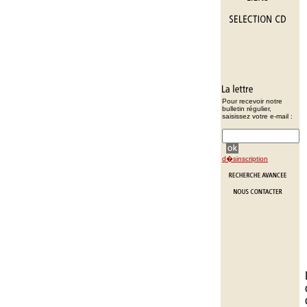
Pour recevoir notre
bulletin régulier,
saisissez votre e-mail :
d�sinscription