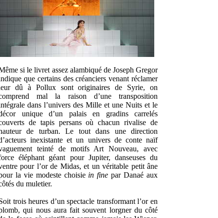
Même si le livret assez alambiqué de Joseph Gregor
indique que certains des créanciers venant réclamer
leur dû à Pollux sont originaires de Syrie, on
comprend mal la raison d’une transposition
intégrale dans l’univers des Mille et une Nuits et le
décor unique d’un palais en gradins carrelés
couverts de tapis persans où chacun rivalise de
hauteur de turban. Le tout dans une direction
d’acteurs inexistante et un univers de conte naïf
vaguement teinté de motifs Art Nouveau, avec
force éléphant géant pour Jupiter, danseuses du
ventre pour l’or de Midas, et un véritable petit âne
pour la vie modeste choisie
in fine
par Danaé aux
côtés du muletier.
Soit trois heures d’un spectacle transformant l’or en
plomb, qui nous aura fait souvent lorgner du côté