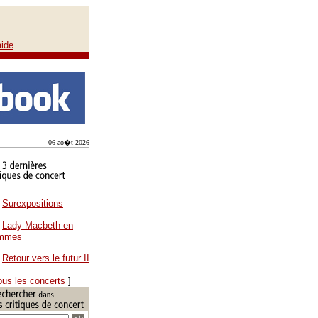
aide
06 ao�t 2026
Surexpositions
Lady Macbeth en
ammes
Retour vers le futur II
ous les concerts
]