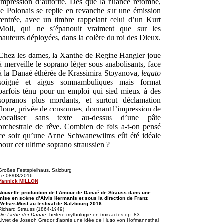
impression d’autorité. Dès que la nuance retombe,
le Polonais se replie en revanche sur une émission
rentrée, avec un timbre rappelant celui d’un Kurt
Moll, qui ne s’épanouit vraiment que sur les
hauteurs déployées, dans la colère du roi des Dieux.
Chez les dames, la Xanthe de Regine Hangler joue
à merveille le soprano léger sous anabolisants, face
à la Danaé éthérée de Krassimira Stoyanova,
legato
soigné et aigus somnambuliques mais format
parfois ténu pour un emploi qui sied mieux à des
sopranos plus mordants, et surtout déclamation
floue, privée de consonnes, donnant l’impression de
vocaliser sans texte au-dessus d’une pâte
orchestrale de rêve. Combien de fois a-t-on pensé
ce soir qu’une Anne Schwanewilms eût été idéale
pour cet ultime soprano straussien ?
Großes Festspielhaus, Salzburg
Le 08/08/2016
Yannick MILLON
Nouvelle production de l’Amour de Danaé de Strauss dans une
mise en scène d’Alvis Hermanis et sous la direction de Franz
Welser-Möst au festival de Salzbourg 2016.
Richard Strauss (1864-1949)
Die Liebe der Danae
, heitere mythologie en trois actes op. 83
Livret de Joseph Gregor d’après une idée de Hugo von Hofmannsthal