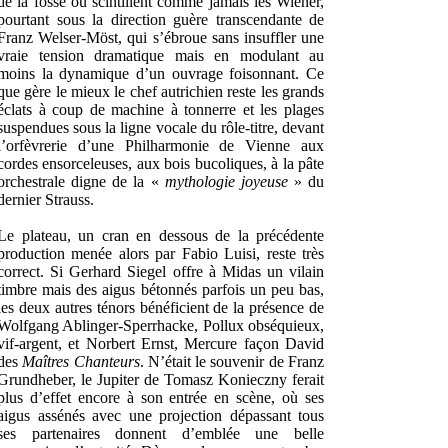
de la fosse où scintillent comme jamais les Wiener,
pourtant sous la direction guère transcendante de
Franz Welser-Möst, qui s’ébroue sans insuffler une
vraie tension dramatique mais en modulant au
moins la dynamique d’un ouvrage foisonnant. Ce
que gère le mieux le chef autrichien reste les grands
éclats à coup de machine à tonnerre et les plages
suspendues sous la ligne vocale du rôle-titre, devant
l’orfèvrerie d’une Philharmonie de Vienne aux
cordes ensorceleuses, aux bois bucoliques, à la pâte
orchestrale digne de la «
mythologie joyeuse
» du
dernier Strauss.
Le plateau, un cran en dessous de la précédente
production menée alors par Fabio Luisi, reste très
correct. Si Gerhard Siegel offre à Midas un vilain
timbre mais des aigus bétonnés parfois un peu bas,
les deux autres ténors bénéficient de la présence de
Wolfgang Ablinger-Sperrhacke, Pollux obséquieux,
vif-argent, et Norbert Ernst, Mercure façon David
des
Maîtres Chanteurs
. N’était le souvenir de Franz
Grundheber, le Jupiter de Tomasz Konieczny ferait
plus d’effet encore à son entrée en scène, où ses
aigus assénés avec une projection dépassant tous
ses partenaires donnent d’emblée une belle