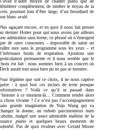
n’avait d’autre moyen de chanter piano que de
détimbrer complètement, de nimber le noyau de la
voix, pourtant loin d’être large, d’un brouillard de
son blanc avalé.
Plus agaçant encore, et en quoi il nous fait penser
au dernier Hotter pour qui nous avons par ailleurs
une admiration sans borne, ce phrasé où n’émergent
que de rares consonnes – impossible de saisir un
traître mot sans le programme sous les yeux – et
d’infernaux bruits de respiration. Ajoutons une
gesticulation permanente et il nous semble que le
choix est fait : nous sommes bien à un concert où
Tieck aurait tout aussi bien pu ne pas se montrer.
Pour légitime que soit ce choix, il ne nous captive
guère : à quoi bon ces incises de texte presque
informatives ? Voilà ce qu’il se passait dans
l’histoire à ce moment-là… Comment rendre alors
la chose vivante ? Ce n’est pas l’accompagnement
sans grande imagination de Yuja Wang qui va
changer la donne, au
rubato
parcimonieux mais
cabotin, malgré une assez admirable maîtrise de la
nuance
piano
et quelques beaux moments de
sobriété. Pas de quoi rivaliser avec Gerald Moore