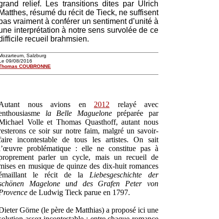
grand relief. Les transitions dites par Ulrich
Matthes, résumé du récit de Tieck, ne suffisent
pas vraiment à conférer un sentiment d’unité à
une interprétation à notre sens survolée de ce
difficile recueil brahmsien.
Mozarteum, Salzburg
Le 09/08/2016
Thomas COUBRONNE
Autant nous avions en
2012
relayé avec
enthousiasme
la Belle Maguelone
préparée par
Michael Volle et Thomas Quasthoff, autant nous
resterons ce soir sur notre faim, malgré un savoir-
faire incontestable de tous les artistes. On sait
l’œuvre problématique : elle ne constitue pas à
proprement parler un cycle, mais un recueil de
mises en musique de quinze des dix-huit romances
émaillant le récit de la
Liebesgeschichte der
schönen Magelone und des Grafen Peter von
Provence
de Ludwig Tieck parue en 1797.
Dieter Görne (le père de Matthias) a proposé ici une
solution assez incontestable : entre chaque romance