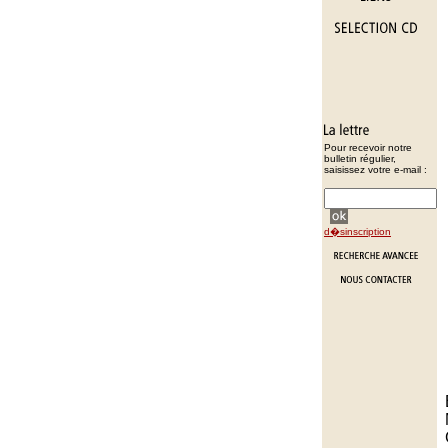
Pour recevoir notre
bulletin régulier,
saisissez votre e-mail :
d�sinscription