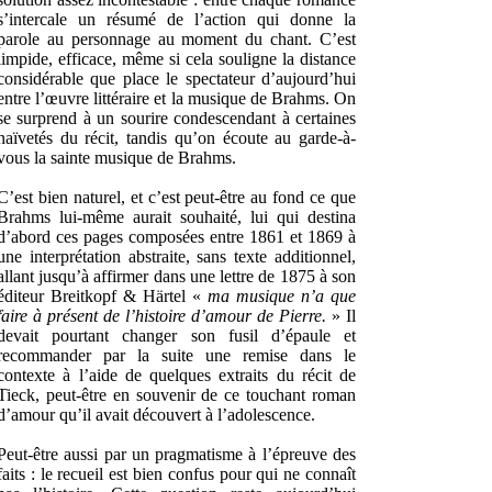
s’intercale un résumé de l’action qui donne la
parole au personnage au moment du chant. C’est
limpide, efficace, même si cela souligne la distance
considérable que place le spectateur d’aujourd’hui
entre l’œuvre littéraire et la musique de Brahms. On
se surprend à un sourire condescendant à certaines
naïvetés du récit, tandis qu’on écoute au garde-à-
vous la sainte musique de Brahms.
C’est bien naturel, et c’est peut-être au fond ce que
Brahms lui-même aurait souhaité, lui qui destina
d’abord ces pages composées entre 1861 et 1869 à
une interprétation abstraite, sans texte additionnel,
allant jusqu’à affirmer dans une lettre de 1875 à son
éditeur Breitkopf & Härtel «
ma musique n’a que
faire à présent de l’histoire d’amour de Pierre.
» Il
devait pourtant changer son fusil d’épaule et
recommander par la suite une remise dans le
contexte à l’aide de quelques extraits du récit de
Tieck, peut-être en souvenir de ce touchant roman
d’amour qu’il avait découvert à l’adolescence.
Peut-être aussi par un pragmatisme à l’épreuve des
faits : le recueil est bien confus pour qui ne connaît