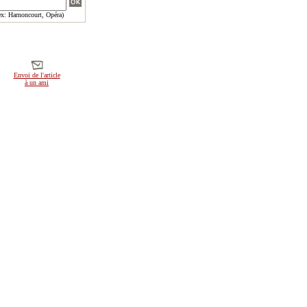
x: Harnoncourt, Opéra)
Envoi de l'article
à un ami