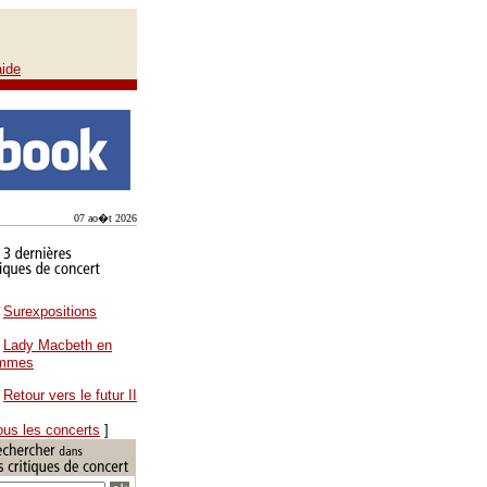
aide
07 ao�t 2026
Surexpositions
Lady Macbeth en
ammes
Retour vers le futur II
ous les concerts
]