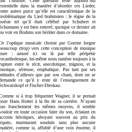
pas l’histoire. Cette question reste aujourd’hui
essentielle dans la manière d’aborder ces Lieder,
entre autres parce qu’elle est caractéristique de la
problématique du Lied brahmsien : le règne de la
poésie tel qu’il était célébré par Schubert et
Schumann y est bien enterré, quoique ce dernier ait
pu voir en Brahms son héritier dans ce domaine.
Or l’optique musicale choisie par Goerne lorgne
beaucoup (trop) vers cette conception de musique
pure : amusé ici ou là par telle péripétie
rocambolesque, lui-même nous ramène toujours à la
rupture entre le récit, anecdotique, mignon, et la
musique, sérieuse, emphatique. Pas tant par ses
attitudes d’ailleurs que par son chant, dont on se
demande ce qu’il y reste de l’enseignement de
Schwarzkopf et Fischer-Dieskau.
Comme si à trop fréquenter Wagner, il se prenait
pour Hans Hotter à la fin de sa carrière. N’ayant
pas franchement les mêmes moyens, il semble
vouloir en toute occasion faire du son, éclatant en
accents héroïques, aboyant souvent au prix du
legato
, murmurant soudain sans plus aucune
matière, comme si, affublé d’une voix énorme, il