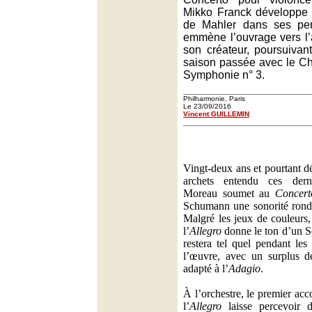
Mikko Franck développe q
de Mahler dans ses pen
emmène l’ouvrage vers l’
son créateur, poursuivant
saison passée avec le Cha
Symphonie n° 3.
Philharmonie, Paris
Le 23/09/2016
Vincent GUILLEMIN
Vingt-deux ans et pourtant d
archets entendu ces dern
Moreau soumet au
Concert
Schumann une sonorité ronde
Malgré les jeux de couleurs,
l’
Allegro
donne le ton d’un S
restera tel quel pendant les
l’œuvre, avec un surplus de
adapté à l’
Adagio
.
À l’orchestre, le premier ac
l’
Allegro
laisse percevoir