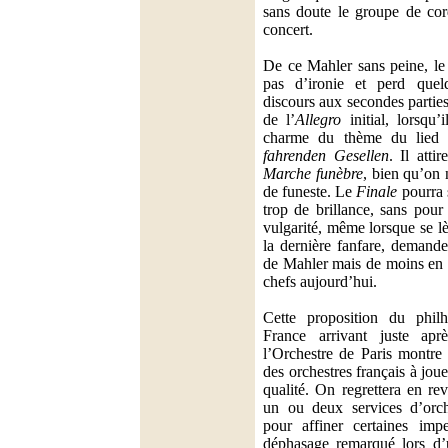
sans doute le groupe de cord
concert.
De ce Mahler sans peine, le 
pas d’ironie et perd que
discours aux secondes partie
de l’
Allegro
initial, lorsqu’i
charme du thème du lied 
fahrenden Gesellen
. Il atti
Marche funèbre
, bien qu’on 
de funeste. Le
Finale
pourra 
trop de brillance, sans pour
vulgarité, même lorsque se lè
la dernière fanfare, demand
de Mahler mais de moins en 
chefs aujourd’hui.
Cette proposition du phi
France arrivant juste a
l’Orchestre de Paris montre 
des orchestres français à jo
qualité. On regrettera en re
un ou deux services d’orch
pour affiner certaines imp
déphasage remarqué lors d’u