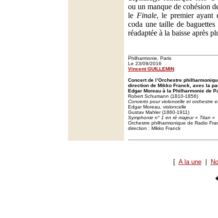
ou un manque de cohésion de
le
Finale
, le premier ayant 
coda une taille de baguettes 
réadaptée à la baisse après pl
Philharmonie, Paris
Le 23/09/2016
Vincent GUILLEMIN
Concert de l’Orchestre philharmoniqu
direction de Mikko Franck, avec la par
Edgar Moreau à la Philharmonie de Pa
Robert Schumann (1810-1856)
Concerto pour violoncelle et orchestre 
Edgar Moreau, violoncelle
Gustav Mahler (1860-1911)
Symphonie n° 1 en ré majeur « Titan »
Orchestre philharmonique de Radio Fra
direction : Mikko Franck
[
A la une
|
No