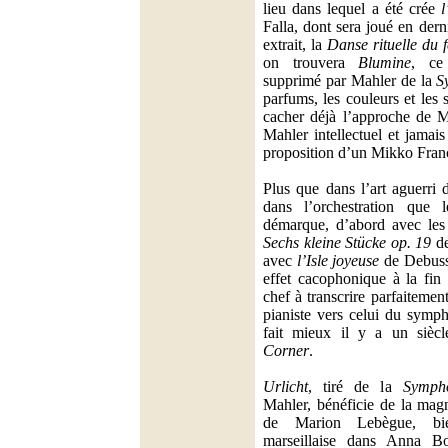
lieu dans lequel a été crée
Falla, dont sera joué en dern
extrait, la
Danse rituelle du 
on trouvera
Blumine
, ce
supprimé par Mahler de la
S
parfums, les couleurs et les
cacher déjà l’approche de M
Mahler intellectuel et jamais
proposition d’un Mikko Fran
Plus que dans l’art aguerri 
dans l’orchestration que 
démarque, d’abord avec les
Sechs kleine Stücke op. 19
de
avec
l’Isle joyeuse
de Debussy
effet cacophonique à la fin
chef à transcrire parfaiteme
pianiste vers celui du symph
fait mieux il y a un sièc
Corner
.
Urlicht
, tiré de la
Sympho
Mahler, bénéficie de la mag
de Marion Lebègue, bie
marseillaise dans Anna Bo