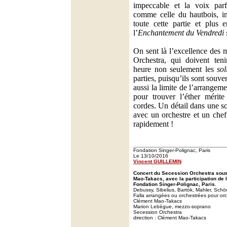
impeccable et la voix parf
comme celle du hautbois, i
toute cette partie et plus 
l’
Enchantement du Vendredi 
On sent là l’excellence des 
Orchestra, qui doivent ten
heure non seulement les
sol
parties, puisqu’ils sont souve
aussi la limite de l’arrange
pour trouver l’éther mérite
cordes. Un détail dans une so
avec un orchestre et un chef
rapidement !
Fondation Singer-Polignac, Paris
Le 13/10/2016
Vincent GUILLEMIN
Concert du Secession Orchestra sous 
Mao-Takacs, avec la participation de
Fondation Singer-Polignac, Paris.
Debussy, Sibelius, Bartók, Mahler, Sch
Falla arrangées ou orchestrées pour or
Clément Mao-Takacs
Marion Lebègue, mezzo-soprano
Secession Orchestra
direction : Clément Mao-Takacs