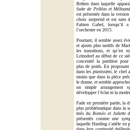
Britten dans laquelle appar
Suite de Pelléas et Mélisan
est présentée dans la versio
choix surprend et est sans 
Fabien Gabel, lorsqu’il 
l’orchestre en 2015.
Pourtant, il semble assez év
et ajouts plus tardifs de Mar
les transitions, et qu’en r
Leinsdorf au début de ce si
concentré la partition pour
plus de poids. En proposant
dans les
pianissimi
, le chef 
moins que dans la pièce précé
le drame, et semble approche
un simple arrangement s
développer l’éclat ni la moder
Fade en première partie, la d
plus problématique dans la se
tirés du
Roméo et Juliette
de
présentés comme une
sym
laquelle Harding s’attèle en 
dans leur continuité théâtral