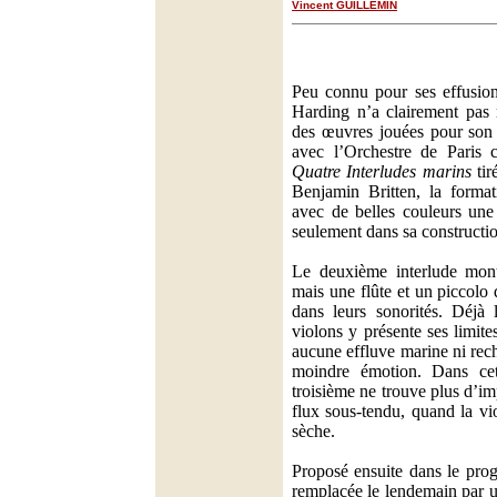
Vincent GUILLEMIN
Peu connu pour ses effusion
Harding n’a clairement pas r
des œuvres jouées pour son
avec l’Orchestre de Paris c
Quatre Interludes marins
tir
Benjamin Britten, la forma
avec de belles couleurs une 
seulement dans sa construct
Le deuxième interlude mont
mais une flûte et un piccolo
dans leurs sonorités. Déjà
violons y présente ses limite
aucune effluve marine ni rech
moindre émotion. Dans ce
troisième ne trouve plus d’i
flux sous-tendu, quand la vi
sèche.
Proposé ensuite dans le pro
remplacée le lendemain par u