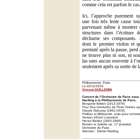
comme cela est parfois le cas
Ici, l’approche purement s
une fois très lente casse to
parvenant même à montrer ce
structures dans l’écriture 
décharne ses composants. L
dont le premier violon et q
permuté après la pause, perd a
ne trouve plus ni son, ni souf
las sans aucun souvenir à l’o
seulement après sa sortie de la
Philharmonie, Paris
Le 02/11/2016
Vincent GUILLEMIN
Concert de l’Orchestre de Paris sous 
Harding à la Philharmonie de Paris.
Benjamin Britten (1913-1976)
Four Sea Interludes
de
Peter Grimes
op
Claude Debussy (1862-1918)
Pelléas et Mélisande
, suite pour orches
Version d’Erich Leinsdorf
Hector Berlioz (1803-1869)
Roméo et Juliette op. 17
(extraits)
Orchestre de Paris
direction : Daniel Harding