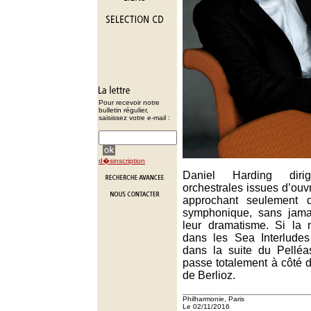
Pour recevoir notre
bulletin régulier,
saisissez votre e-mail :
d�sinscription
Daniel Harding diri
orchestrales issues d’ou
approchant seulement d
symphonique, sans jama
leur dramatisme. Si la
dans les Sea Interludes 
dans la suite du Pelléa
passe totalement à côté 
de Berlioz.
Philharmonie, Paris
Le 02/11/2016