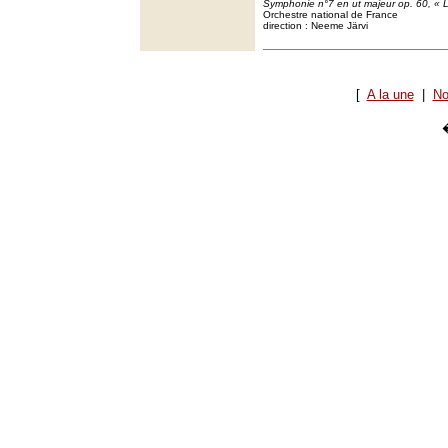
Symphonie n°7 en ut majeur op. 60, « 
Orchestre national de France
direction : Neeme Järvi
[
A la une
|
No