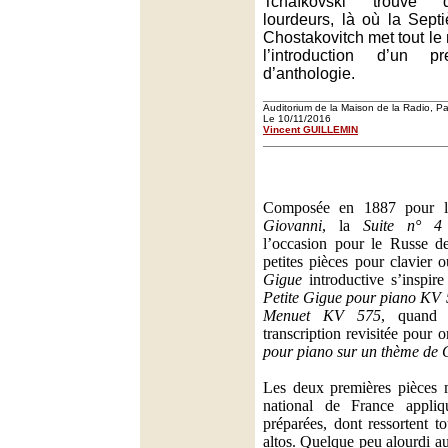
Tchaïkovski trouve 
lourdeurs, là où la Sep
Chostakovitch met tout l
l’introduction d’un 
d’anthologie.
Auditorium de la Maison de la Radio, Pa
Le 10/11/2016
Vincent GUILLEMIN
Composée en 1887 pour l
Giovanni
, la
Suite n° 4
l’occasion pour le Russe de
petites pièces pour clavier 
Gigue
introductive s’inspir
Petite Gigue pour piano KV
Menuet KV 575
, quand 
transcription revisitée pour 
pour piano sur un thème de
Les deux premières pièces 
national de France appli
préparées, dont ressortent to
altos. Quelque peu alourdi au