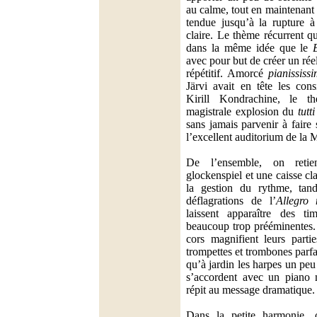
au calme, tout en maintenant
tendue jusqu’à la rupture à 
claire. Le thème récurrent qu
dans la même idée que le
avec pour but de créer un réel
répétitif. Amorcé
pianississ
Järvi avait en tête les con
Kirill Kondrachine, le 
magistrale explosion du
tutti
sans jamais parvenir à faire 
l’excellent auditorium de la 
De l’ensemble, on retie
glockenspiel et une caisse cl
la gestion du rythme, tand
déflagrations de l’
Allegro
laissent apparaître des ti
beaucoup trop prééminentes. 
cors magnifient leurs parti
trompettes et trombones parfa
qu’à jardin les harpes un peu
s’accordent avec un piano 
répit au message dramatique.
Dans la petite harmonie, o