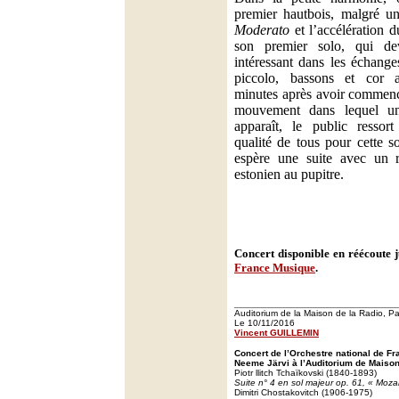
premier hautbois, malgré un
Moderato
et l’accélération 
son premier solo, qui devi
intéressant dans les échange
piccolo, bassons et cor an
minutes après avoir commencé
mouvement dans lequel un
apparaît, le public ressort
qualité de tous pour cette s
espère une suite avec un r
estonien au pupitre.
Concert disponible en réécoute 
France Musique
.
Auditorium de la Maison de la Radio, Pa
Le 10/11/2016
Vincent GUILLEMIN
Concert de l’Orchestre national de Fr
Neeme Järvi à l’Auditorium de Maison 
Piotr llitch Tchaïkovski (1840-1893)
Suite n° 4 en sol majeur op. 61, « Moza
Dimitri Chostakovitch (1906-1975)