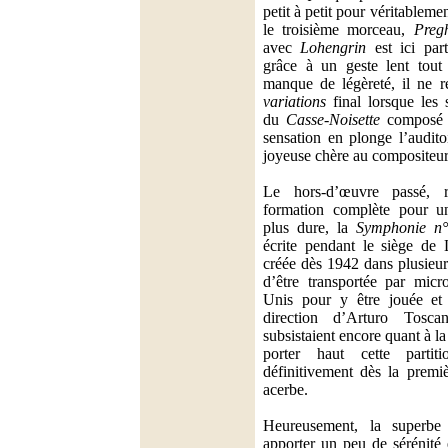
petit à petit pour véritableme
le troisième morceau,
Preg
avec
Lohengrin
est ici part
grâce à un geste lent tout
manque de légèreté, il ne r
variations
final lorsque les 
du
Casse-Noisette
composé p
sensation en plonge l’audito
joyeuse chère au compositeur
Le hors-d’œuvre passé, 
formation complète pour un
plus dure, la
Symphonie n
écrite pendant le siège de
créée dès 1942 dans plusieu
d’être transportée par micr
Unis pour y être jouée et 
direction d’Arturo Tosca
subsistaient encore quant à l
porter haut cette partitio
définitivement dès la premiè
acerbe.
Heureusement, la superbe 
apporter un peu de sérénité 