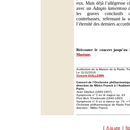
eux. Mais déjà l’allégresse 
avec un
Adagio lamentoso
d
les graves conclusifs d
contrebasses, refermant la s
l’éternité des derniers accords
Réécouter le concert jusqu’au
Musique
.
Auditorium de la Maison de la Radio, Pa
Le 11/11/2016
Vincent GUILLEMIN
Concert de l’Orchestre philharmoniqu
direction de Mikko Franck à l’Auditor
Paris.
Jean Sibelius (1865-1957)
Symphonie n° 2 en ré majeur op. 43
Piotr llitch Tchaïkovski (1840-1893)
Symphonie n° 6 en si mineur op. 74, « 
Orchestre philharmonique de Radio Fra
direction : Mikko Franck
[
A la une
|
No