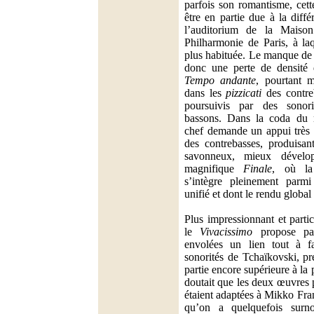
parfois son romantisme, cett
être en partie due à la diffé
l’auditorium de la Maiso
Philharmonie de Paris, à laq
plus habituée. Le manque de
donc une perte de densité 
Tempo andante
, pourtant 
dans les
pizzicati
des contreb
poursuivis par des sonori
bassons. Dans la coda du
chef demande un appui très 
des contrebasses, produisan
savonneux, mieux dévelo
magnifique
Finale
, où la
s’intègre pleinement par
unifié et dont le rendu global
Plus impressionnant et partic
le
Vivacissimo
propose par
envolées un lien tout à fa
sonorités de Tchaïkovski, p
partie encore supérieure à la 
doutait que les deux œuvres p
étaient adaptées à Mikko Fran
qu’on a quelquefois su