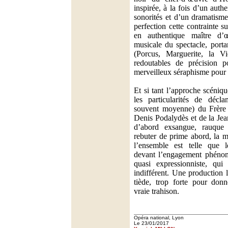
inspirée, à la fois d’un auth
sonorités et d’un dramatisme
perfection cette contrainte s
en authentique maître d’
musicale du spectacle, portan
(Porcus, Marguerite, la V
redoutables de précision p
merveilleux séraphisme pour l
Et si tant l’approche scéniq
les particularités de décla
souvent moyenne) du Frère
Denis Podalydès et de la Je
d’abord exsangue, rauque 
rebuter de prime abord, la 
l’ensemble est telle que l
devant l’engagement phénom
quasi expressionniste, qui
indifférent. Une production 
tiède, trop forte pour donn
vraie trahison.
Opéra national, Lyon
Le 23/01/2017