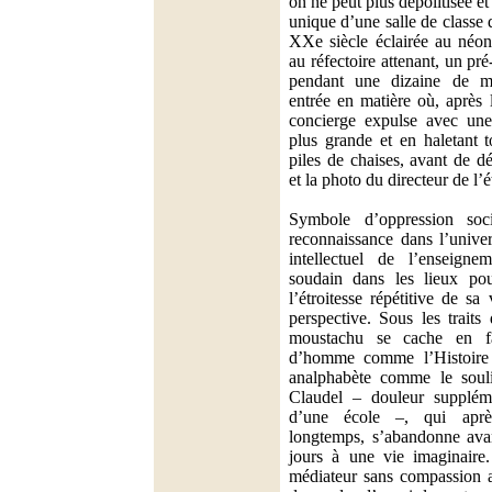
on ne peut plus dépolitisée et
unique d’une salle de classe 
XXe siècle éclairée au néon
au réfectoire attenant, un pr
pendant une dizaine de m
entrée en matière où, après l
concierge expulse avec une
plus grande et en haletant t
piles de chaises, avant de d
et la photo du directeur de l’
Symbole d’oppression so
reconnaissance dans l’univer
intellectuel de l’enseigne
soudain dans les lieux po
l’étroitesse répétitive de s
perspective. Sous les trait
moustachu se cache en fa
d’homme comme l’Histoire l
analphabète comme le souli
Claudel – douleur suppléme
d’une école –, qui aprè
longtemps, s’abandonne avan
jours à une vie imaginaire
médiateur sans compassion a