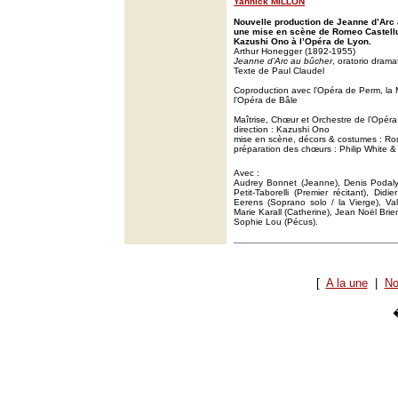
Yannick MILLON
Nouvelle production de Jeanne d’Arc
une mise en scène de Romeo Castelluc
Kazushi Ono à l’Opéra de Lyon.
Arthur Honegger (1892-1955)
Jeanne d’Arc au bûcher
, oratorio dram
Texte de Paul Claudel
Coproduction avec l’Opéra de Perm, la 
l’Opéra de Bâle
Maîtrise, Chœur et Orchestre de l’Opér
direction : Kazushi Ono
mise en scène, décors & costumes : Ro
préparation des chœurs : Philip White & 
Avec :
Audrey Bonnet (Jeanne), Denis Podaly
Petit-Taborelli (Premier récitant), Didi
Eerens (Soprano solo / la Vierge), Val
Marie Karall (Catherine), Jean Noël Brien
Sophie Lou (Pécus).
[
A la une
|
No