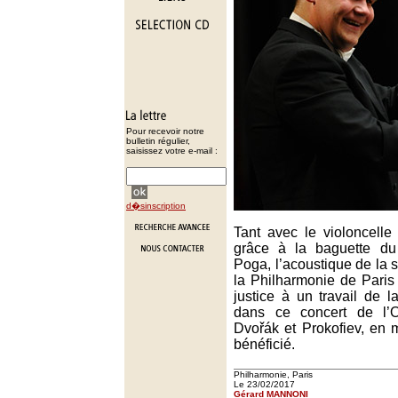
Pour recevoir notre
bulletin régulier,
saisissez votre e-mail :
d�sinscription
Tant avec le violoncell
grâce à la baguette du 
Poga, l’acoustique de la s
la Philharmonie de Paris
justice à un travail de l
dans ce concert de l’O
Dvořák et Prokofiev, en 
bénéficié.
Philharmonie, Paris
Le 23/02/2017
Gérard MANNONI