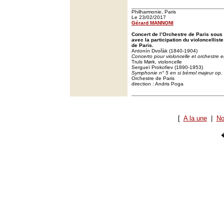
Philharmonie, Paris
Le 23/02/2017
Gérard MANNONI
Concert de l’Orchestre de Paris sous 
avec la participation du violoncellist
de Paris.
Antonín Dvořák (1840-1904)
Concerto pour violoncelle et orchestre 
Truls Mørk, violoncelle
Sergueï Prokofiev (1890-1953)
Symphonie n° 5 en si bémol majeur op.
Orchestre de Paris
direction : Andris Poga
[
A la une
|
No