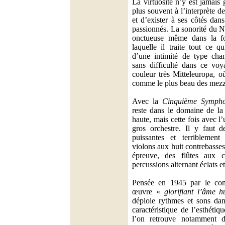
La virtuosité n’y est jamais 
plus souvent à l’interprète de 
et d’exister à ses côtés dan
passionnés. La sonorité du N
onctueuse même dans la for
laquelle il traite tout ce q
d’une intimité de type cham
sans difficulté dans ce voy
couleur très Mitteleuropa, o
comme le plus beau des mezz
Avec la
Cinquième Sympho
reste dans le domaine de la 
haute, mais cette fois avec l’
gros orchestre. Il y faut d
puissantes et terriblement
violons aux huit contrebasse
épreuve, des flûtes aux 
percussions alternant éclats et
Pensée en 1945 par le co
œuvre «
glorifiant l’âme 
déploie rythmes et sons dan
caractéristique de l’esthéti
l’on retrouve notamment d