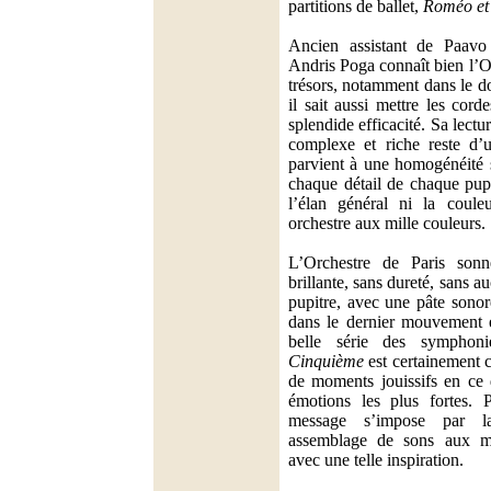
partitions de ballet,
Roméo et 
Ancien assistant de Paavo 
Andris Poga connaît bien l’Or
trésors, notamment dans le d
il sait aussi mettre les cor
splendide efficacité. Sa lectur
complexe et riche reste d’u
parvient à une homogénéité 
chaque détail de chaque pupi
l’élan général ni la coule
orchestre aux mille couleurs.
L’Orchestre de Paris son
brillante, sans dureté, sans 
pupitre, avec une pâte sonore
dans le dernier mouvement e
belle série des symphoni
Cinquième
est certainement c
de moments jouissifs en ce 
émotions les plus fortes. P
message s’impose par l
assemblage de sons aux mar
avec une telle inspiration.