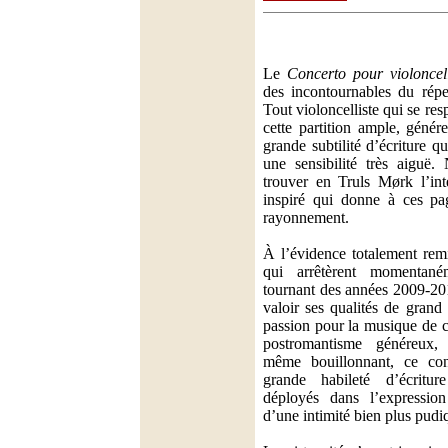
Le
Concerto pour violoncel
des incontournables du réper
Tout violoncelliste qui se res
cette partition ample, génér
grande subtilité d’écriture q
une sensibilité très aiguë.
trouver en Truls Mørk l’inte
inspiré qui donne à ces pa
rayonnement.
À l’évidence totalement rem
qui arrêtèrent momentané
tournant des années 2009-201
valoir ses qualités de grand
passion pour la musique de 
postromantisme généreux,
même bouillonnant, ce con
grande habileté d’écritur
déployés dans l’expressi
d’une intimité bien plus pudi