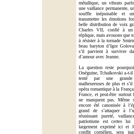
métallique, un vibrato parf
une vaillance permanente, u
souffle inépuisable et u
transmettre les émotions fo
belle distribution de voix g
Charles VII, confié à un
réplique, mais avouons que t
à résister à la tornade Smir
beau baryton d’Igor Golova
s’il parvient à survivre d
d’amour avec Jeanne.
La question reste pourquoi
Onéguine, Tchaïkovski a-t-il ch
tenté par une grande 
malheureuses de plus et s’il
opéra romantique à la Françai
France, et peut-être surtout 
ne manquent pas. Même si
encore été canonisée à l’ép
grand de s’attaquer à l’
réunissant pureté, vaillan
patriotisme est certes lui
largement exprimé ici et J
conflit cornélien, sera ju