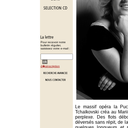
Pour recevoir notre
bulletin régulier,
saisissez votre e-mail :
d�sinscription
Le massif opéra la Puc
Tchaïkovski créa au Mari
perplexe. Des flots déb
déversés sans répit, de la
quelques longueurs et p