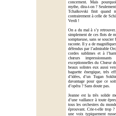
concernent. Mais pourquo
mythe, dira-t-on ? Seulement,
Tchaïkovski finit quand 
contrairement à celle de Schi
Verdi !
On a du mal à s’y retrouver
simplement de ces flots de m
somptueuse, sans se soucier 
raconte. Il y a de magnifique
défendus par l’admirable Or
cordes sublimes et à l’harm
chœurs impressionnants
exceptionnelles du Chœur du
beaux solistes eux aussi ve
baguette énergique, très ef
d’idées, d’un Tugan Sokhie
davantage pour que ce soit 
d’opéra ? Sans doute pas.
Jeanne est la très solide 
d’une vaillance à toute épre
tous les orchestres du monde.
éprouvant. Crie-t-elle trop ?
une voix typiquement russe