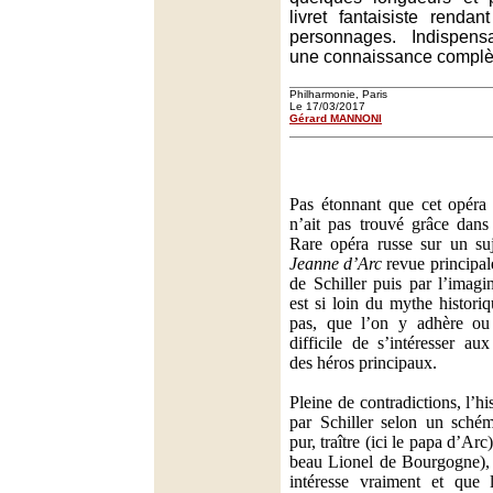
livret fantaisiste renda
personnages. Indispen
une connaissance complèt
Philharmonie, Paris
Le 17/03/2017
Gérard MANNONI
Pas étonnant que cet opéra
n’ait pas trouvé grâce dans 
Rare opéra russe sur un suj
Jeanne d’Arc
revue principa
de Schiller puis par l’imagi
est si loin du mythe histori
pas, que l’on y adhère ou 
difficile de s’intéresser a
des héros principaux.
Pleine de contradictions, l’h
par Schiller selon un schém
pur, traître (ici le papa d’Arc
beau Lionel de Bourgogne),
intéresse vraiment et que 