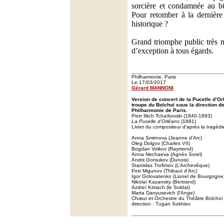
sorcière et condamnée au
Pour retomber à la dernière
historique ?
Grand triomphe public très m
d’exception à tous égards.
Philharmonie, Paris
Le 17/03/2017
Gérard MANNONI
Version de concert de la Pucelle d’Or
troupe du Bolchoï sous la direction d
Philharmonie de Paris.
Piotr Ilitch Tchaïkovski (1840-1893)
La Pucelle d’Orléans
(1881)
Livret du compositeur d’après la tragédie
Anna Smirnova (Jeanne d’Arc)
Oleg Dolgov (Charles VII)
Bogdan Volkov (Raymond)
Anna Nechaeva (Agnès Sorel)
Andrii Goniukov (Dunois)
Stanislas Trofimov (L’Archevêque)
Petr Migunov (Thibaut d’Arc)
Igor Golovatenko (Lionel de Bourgogne
Nikolaï Kazansky (Bertrand)
Azdreï Kimach (le Soldat)
Marta Danyusevich (l’Ange)
Chœur et Orchestre du Théâtre Bolcho
direction : Tugan Sokhiev