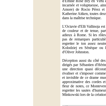
d'Emilie Rose Bry en Virtú et
incarnée et voluptueuse, ain
Amore) de Rocio Pérez et l
Katherine Aitken, toutes deux
dans la maîtrise technique.
L'Octavie d'Elli Vallinoja e
de couleur et de tenue, par
adieux à Rome. Si les rôles
pas de remarques particuliè
regretter le ton assez neut
Kolodziej en Sénèque ou l
d'Oliver Johnston.
Déception aussi du côté de
dirigés par Sébastien d'Héri
une direction quasi décorat
rivaliser et s'imposer comme
et invisible de ce drame musi
approximative des cordes et
fleur de notes, ce Montever
regretter les sautes d'humeu
Minkowski lors de la création