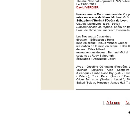
Théâtre National Populaire (TNP), Ville
Le 19/03/2017
David VERDIER
Recréation du Couronnement de Popp
mise en scène de Klaus Michael Grübe
Sébastien d’Hérin à l'Opéra de Lyon.
Claudio Monteverdi (1567-1643)
L’Incoronazione di Poppea
, opéra en tr
Livret de Giovanni Francesco Busenello
Les Nouveaux Caractères
direction : Sébastien d’Hérin
mise en scène : Klaus Michael Grüber
réalisation de la mise en scène : Ellen
décors : Gilles Aillaud
recréation des décors : Bernard Michel
costumes : Rudy Sabounghi
éclairages : Dominique Borrini
Avec : Josefine Göhmann (Poppée), La
Vallinoja (Octavie), Aline Kostre
(Sénèque), Emilie Rose Bry (Virtù / Drus
/ Valetto), Rocio Pérez (Amour / Dami
Oliver Johnston (Soldat / Lucain), Pier
Spiteri (Soldat, Mercure), James Hall (P
[
A la une
|
No