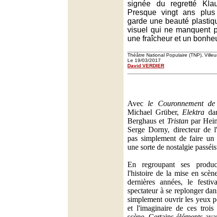
signée du regretté Kla
Presque vingt ans plus 
garde une beauté plastiq
visuel qui ne manquent 
une fraîcheur et un bonheu
Théâtre National Populaire (TNP), Ville
Le 19/03/2017
David VERDIER
Avec
le Couronnement de
Michael Grüber,
Elektra
dan
Berghaus et
Tristan
par Heine
Serge Dorny, directeur de l
pas simplement de faire un 
une sorte de nostalgie passéis
En regroupant ses produc
l'histoire de la mise en scèn
dernières années, le festi
spectateur à se replonger dan
simplement ouvrir les yeux p
et l'imaginaire de ces troi
scène. Certains éléments ayan