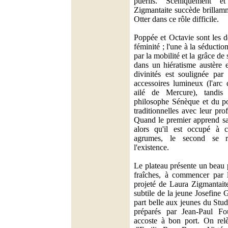
puérils. Scéniquement e
Zigmantaite succède brillam
Otter dans ce rôle difficile.
Poppée et Octavie sont les 
féminité ; l'une à la séductio
par la mobilité et la grâce de s
dans un hiératisme austère e
divinités est soulignée par 
accessoires lumineux (l'arc
ailé de Mercure), tandis
philosophe Sénèque et du po
traditionnelles avec leur prof
Quand le premier apprend s
alors qu'il est occupé à cu
agrumes, le second se r
l'existence.
Le plateau présente un beau 
fraîches, à commencer par 
projeté de Laura Zigmantaite
subtile de la jeune Josefine
part belle aux jeunes du Stu
préparés par Jean-Paul Fouc
accoste à bon port. On relè