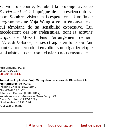
Sa vie trop courte, Schubert la prolonge avec ce
Klavierstück n° 2
imprégné de la prescience de sa
mort. Sombres visions mais espérance… Une fin de
programme que Yuja Wang a voulu émouvante et
qui témoigne de sa sensibilité expressive. Lui
succéderont des
bis
irrésistibles, dont la
Marche
turque
de Mozart dans l’arrangement délirant
d’Arcadi Volodos, basses et aigus en folie, ou l’air
dont Carmen voudrait envoûter son brigadier et que
la pianiste danse sur son clavier à nous ensorceler.
Philharmonie, Paris
Le 27/03/2017
Claude HELLEU
Récital de la pianiste Yuja Wang dans le cadre de Piano**** à la
Philharmonie de Paris.
Frédéric Chopin (1810-1849)
24 Préludes op. 28
Johannes Brahms (1833-1897)
Variations sur un thème de Haendel op. 24
Franz Schubert (1797-1828)
Klavierstück n° 2 D. 946
Yuja Wang, piano
[
A la une
|
Nous contacter
|
Haut de page
]