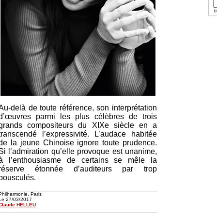
(e
Au-delà de toute référence, son interprétation
d’œuvres parmi les plus célèbres de trois
grands compositeurs du XIXe siècle en a
transcendé l’expressivité. L’audace habitée
de la jeune Chinoise ignore toute prudence.
Si l’admiration qu’elle provoque est unanime,
à l’enthousiasme de certains se mêle la
réserve étonnée d’auditeurs par trop
bousculés.
Philharmonie, Paris
Le 27/03/2017
Claude HELLEU