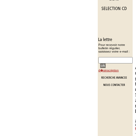
Pour recevoir notre
bulletin régulier,
saisissez votre e-mail :
d�sinscription