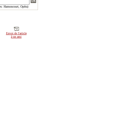
x: Harnoncourt, Opéra)
Envoi de l'article
à un ami