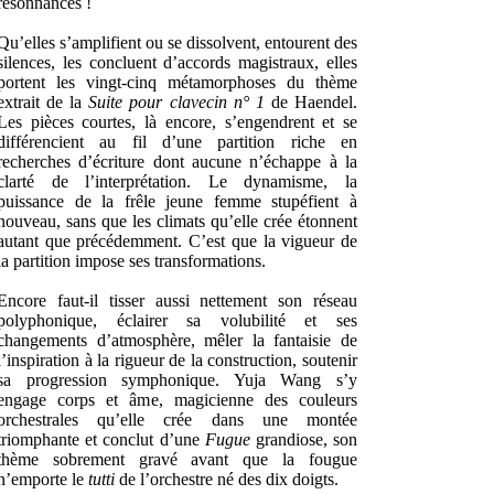
résonnances !
Qu’elles s’amplifient ou se dissolvent, entourent des
silences, les concluent d’accords magistraux, elles
portent les vingt-cinq métamorphoses du thème
extrait de la
Suite pour clavecin n° 1
de Haendel.
Les pièces courtes, là encore, s’engendrent et se
différencient au fil d’une partition riche en
recherches d’écriture dont aucune n’échappe à la
clarté de l’interprétation. Le dynamisme, la
puissance de la frêle jeune femme stupéfient à
nouveau, sans que les climats qu’elle crée étonnent
autant que précédemment. C’est que la vigueur de
la partition impose ses transformations.
Encore faut-il tisser aussi nettement son réseau
polyphonique, éclairer sa volubilité et ses
changements d’atmosphère, mêler la fantaisie de
l’inspiration à la rigueur de la construction, soutenir
sa progression symphonique. Yuja Wang s’y
engage corps et âme, magicienne des couleurs
orchestrales qu’elle crée dans une montée
triomphante et conclut d’une
Fugue
grandiose, son
thème sobrement gravé avant que la fougue
n’emporte le
tutti
de l’orchestre né des dix doigts.