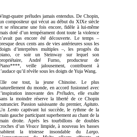
Vingt-quatre préludes jamais entendus. De Chopin,
un compositeur qui vécut au début du XIXe siècle
et se réincarne une fois encore, fidèle à lui-même
mais doté d’un tempérament dont toute la violence
n’avait pas encore été découverte. Le temps –
presque deux cents ans de vies antérieures sous les
doigts d’interprètes multiples –, les progrès du
piano, ce soir un Steinway sur lequel son
propriétaire, André Furno, producteur de
Piano****, veille jalousement, contribuent à
l’audace qu’il révèle sous les doigts de Yuja Wang.
Elle ose tout, la jeune Chinoise. Le plus
naturellement du monde, en accord fusionnel avec
l’inspiration innovante des
Préludes
, elle exalte
sans la moindre réserve la liberté de ce Chopin
outrancier. Passion saisissante du premier,
Agitato
.
Un
Lento
captivant lui succède, le rythme de la
main gauche participant superbement au chant de la
main droite. Après les tourbillons de doubles
croches d’un
Vivace
limpide, à nouveau les basses
habitent la tristesse insondable du
Largo
.