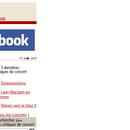
aide
07 ao�t 2026
Surexpositions
Lady Macbeth en
ammes
Retour vers le futur II
ous les concerts
]