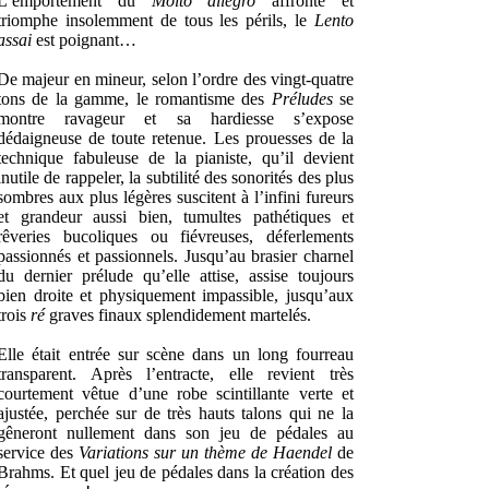
L’emportement du
Molto allegro
affronte et
triomphe insolemment de tous les périls, le
Lento
assai
est poignant…
De majeur en mineur, selon l’ordre des vingt-quatre
tons de la gamme, le romantisme des
Préludes
se
montre ravageur et sa hardiesse s’expose
dédaigneuse de toute retenue. Les prouesses de la
technique fabuleuse de la pianiste, qu’il devient
inutile de rappeler, la subtilité des sonorités des plus
sombres aux plus légères suscitent à l’infini fureurs
et grandeur aussi bien, tumultes pathétiques et
rêveries bucoliques ou fiévreuses, déferlements
passionnés et passionnels. Jusqu’au brasier charnel
du dernier prélude qu’elle attise, assise toujours
bien droite et physiquement impassible, jusqu’aux
trois
ré
graves finaux splendidement martelés.
Elle était entrée sur scène dans un long fourreau
transparent. Après l’entracte, elle revient très
courtement vêtue d’une robe scintillante verte et
ajustée, perchée sur de très hauts talons qui ne la
gêneront nullement dans son jeu de pédales au
service des
Variations sur un thème de Haendel
de
Brahms. Et quel jeu de pédales dans la création des