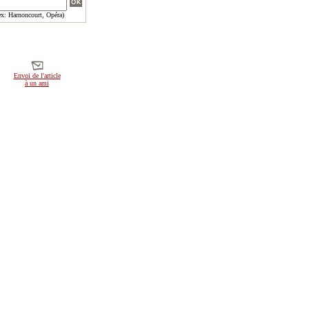
x: Harnoncourt, Opéra)
Envoi de l'article
à un ami