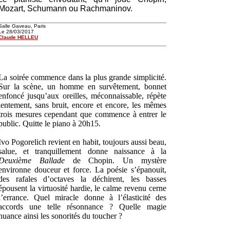
Mozart, Schumann ou Rachmaninov.
Salle Gaveau, Paris
Le 28/03/2017
Claude HELLEU
La soirée commence dans la plus grande simplicité.
Sur la scène, un homme en survêtement, bonnet
enfoncé jusqu’aux oreilles, méconnaissable, répète
lentement, sans bruit, encore et encore, les mêmes
trois mesures cependant que commence à entrer le
public. Quitte le piano à 20h15.
Ivo Pogorelich revient en habit, toujours aussi beau,
salue, et tranquillement donne naissance à la
Deuxième Ballade
de Chopin. Un mystère
environne douceur et force. La poésie s’épanouit,
des rafales d’octaves la déchirent, les basses
épousent la virtuosité hardie, le calme revenu cerne
l’errance. Quel miracle donne à l’élasticité des
accords une telle résonnance ? Quelle magie
nuance ainsi les sonorités du toucher ?