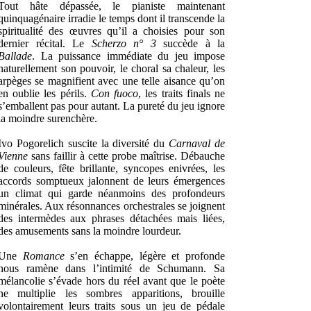
Tout hâte dépassée, le pianiste maintenant
quinquagénaire irradie le temps dont il transcende la
spiritualité des œuvres qu’il a choisies pour son
dernier récital. Le
Scherzo n° 3
succède à la
Ballade
. La puissance immédiate du jeu impose
naturellement son pouvoir, le choral sa chaleur, les
arpèges se magnifient avec une telle aisance qu’on
en oublie les périls.
Con fuoco
, les traits finals ne
s’emballent pas pour autant. La pureté du jeu ignore
la moindre surenchère.
Ivo Pogorelich suscite la diversité du
Carnaval de
Vienne
sans faillir à cette probe maîtrise. Débauche
de couleurs, fête brillante, syncopes enivrées, les
accords somptueux jalonnent de leurs émergences
un climat qui garde néanmoins des profondeurs
minérales. Aux résonnances orchestrales se joignent
des intermèdes aux phrases détachées mais liées,
des amusements sans la moindre lourdeur.
Une
Romance
s’en échappe, légère et profonde
nous ramène dans l’intimité de Schumann. Sa
mélancolie s’évade hors du réel avant que le poète
ne multiplie les sombres apparitions, brouille
volontairement leurs traits sous un jeu de pédale