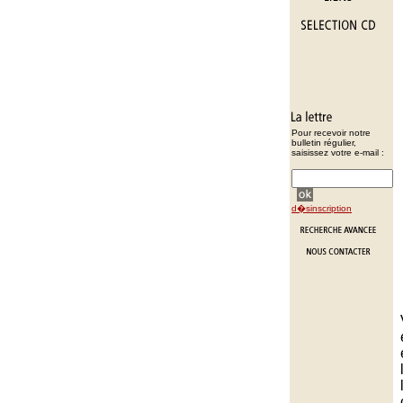
Pour recevoir notre
bulletin régulier,
saisissez votre e-mail :
d�sinscription