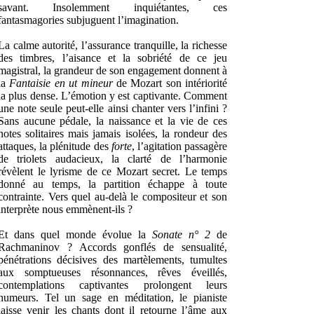
savant. Insolemment inquiétantes, ces
fantasmagories subjuguent l’imagination.
La calme autorité, l’assurance tranquille, la richesse
des timbres, l’aisance et la sobriété de ce jeu
magistral, la grandeur de son engagement donnent à
la
Fantaisie en ut mineur
de Mozart son intériorité
la plus dense. L’émotion y est captivante. Comment
une note seule peut-elle ainsi chanter vers l’infini ?
Sans aucune pédale, la naissance et la vie de ces
notes solitaires mais jamais isolées, la rondeur des
attaques, la plénitude des
forte
, l’agitation passagère
de triolets audacieux, la clarté de l’harmonie
révèlent le lyrisme de ce Mozart secret. Le temps
donné au temps, la partition échappe à toute
contrainte. Vers quel au-delà le compositeur et son
interprète nous emmènent-ils ?
Et dans quel monde évolue la
Sonate n° 2
de
Rachmaninov ? Accords gonflés de sensualité,
pénétrations décisives des martèlements, tumultes
aux somptueuses résonnances, rêves éveillés,
contemplations captivantes prolongent leurs
humeurs. Tel un sage en méditation, le pianiste
laisse venir les chants dont il retourne l’âme aux