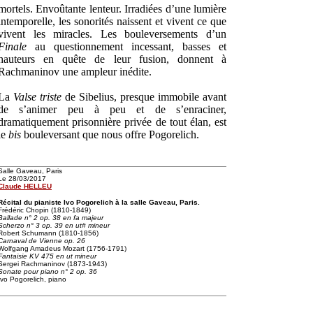
mortels. Envoûtante lenteur. Irradiées d’une lumière
intemporelle, les sonorités naissent et vivent ce que
vivent les miracles. Les bouleversements d’un
Finale
au questionnement incessant, basses et
hauteurs en quête de leur fusion, donnent à
Rachmaninov une ampleur inédite.
La
Valse triste
de Sibelius, presque immobile avant
de s’animer peu à peu et de s’enraciner,
dramatiquement prisonnière privée de tout élan, est
le
bis
bouleversant que nous offre Pogorelich.
Salle Gaveau, Paris
Le 28/03/2017
Claude HELLEU
Récital du pianiste Ivo Pogorelich à la salle Gaveau, Paris.
Frédéric Chopin (1810-1849)
Ballade n° 2 op. 38 en fa majeur
Scherzo n° 3 op. 39 en ut# mineur
Robert Schumann (1810-1856)
Carnaval de Vienne op. 26
Wolfgang Amadeus Mozart (1756-1791)
Fantaisie KV 475 en ut mineur
Sergei Rachmaninov (1873-1943)
Sonate pour piano n° 2 op. 36
Ivo Pogorelich, piano