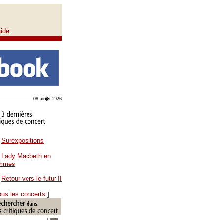
aide
08 ao�t 2026
Surexpositions
Lady Macbeth en
ammes
Retour vers le futur II
ous les concerts
]