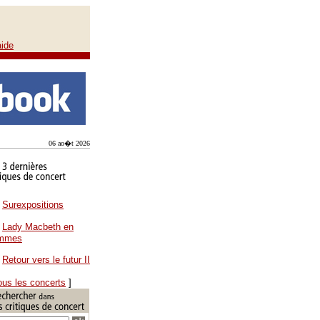
aide
06 ao�t 2026
Surexpositions
Lady Macbeth en
ammes
Retour vers le futur II
ous les concerts
]