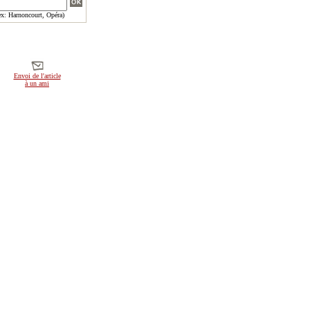
x: Harnoncourt, Opéra)
Envoi de l'article
à un ami