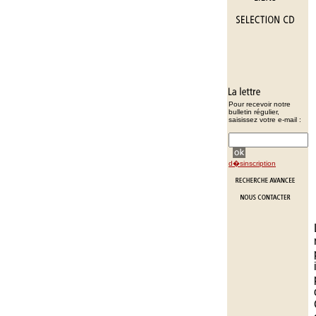
Pour recevoir notre
bulletin régulier,
saisissez votre e-mail :
d�sinscription