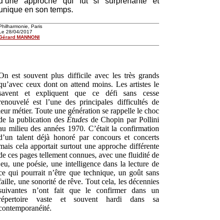
d’une approche qui fut si surprenante et
unique en son temps.
Philharmonie, Paris
Le 28/04/2017
Gérard MANNONI
On est souvent plus difficile avec les très grands
qu’avec ceux dont on attend moins. Les artistes le
savent et expliquent que ce défi sans cesse
renouvelé est l’une des principales difficultés de
leur métier. Toute une génération se rappelle le choc
de la publication des
Études
de Chopin par Pollini
au milieu des années 1970. C’était la confirmation
d’un talent déjà honoré par concours et concerts
mais cela apportait surtout une approche différente
de ces pages tellement connues, avec une fluidité de
jeu, une poésie, une intelligence dans la lecture de
ce qui pourrait n’être que technique, un goût sans
faille, une sonorité de rêve. Tout cela, les décennies
suivantes n’ont fait que le confirmer dans un
répertoire vaste et souvent hardi dans sa
contemporanéité.