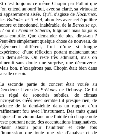
Et c’est toujours ce même Chopin par Pollini que
l’on entend aujourd’hui, avec sa clarté, sa virtuosité
si apparemment aisée. Qu’il s’agisse de
Nocturnes
,
des
Ballades n° 3 et 4
, abordées avec cet équilibre
sonore et émotionnel inaltérable, de la
Berceuse op.
57
ou du
Premier Scherzo
, fulgurant mais toujours
sous contrôle. Que demander de plus, dira-t-on ?
Peut-être simplement quelque chose de nouveau, de
légèrement différent, fruit d’une si longue
expérience, d’une réflexion portant maintenant sur
un demi-siècle. On reste très admiratif, mais on
aimerait sans doute une surprise, une découverte.
Mais bon, n’exagérons pas. Chopin était bien dans
la salle ce soir.
La seconde partie du concert était vouée au
Deuxième Livre des
Préludes
de Debussy. Ce fut
un régal de sonorités subtiles, de climats
incroyables créés avec semble-t-il presque rien, de
science de la demi-teinte dans un rapport d’un
raffinement fou avec l’instrument. Des traits quasi
dignes d’un violon dans une fluidité où chaque note
reste pourtant nette, des accentuations imaginatives.
Plaisir absolu pour l’auditeur et cette fois
l’impression que toute une vie d’analyse et de